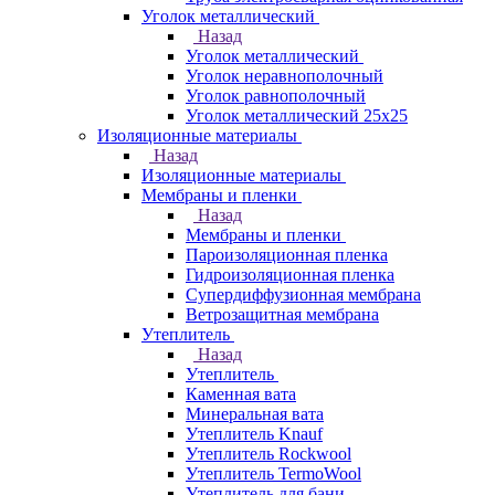
Уголок металлический
Назад
Уголок металлический
Уголок неравнополочный
Уголок равнополочный
Уголок металлический 25х25
Изоляционные материалы
Назад
Изоляционные материалы
Мембраны и пленки
Назад
Мембраны и пленки
Пароизоляционная пленка
Гидроизоляционная пленка
Супердиффузионная мембрана
Ветрозащитная мембрана
Утеплитель
Назад
Утеплитель
Каменная вата
Минеральная вата
Утеплитель Knauf
Утеплитель Rockwool
Утеплитель TermoWool
Утеплитель для бани