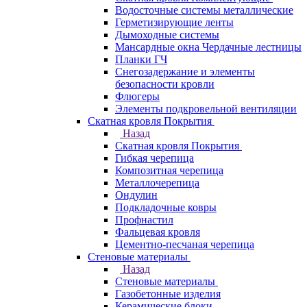
Водосточные системы металлические
Герметизирующие ленты
Дымоходные системы
Мансардные окна Чердачные лестницы
Планки ГЧ
Снегозадержание и элементы
безопасности кровли
Флюгеры
Элементы подкровельной вентиляции
Скатная кровля Покрытия
Назад
Скатная кровля Покрытия
Гибкая черепица
Композитная черепица
Металлочерепица
Ондулин
Подкладочные ковры
Профнастил
Фальцевая кровля
Цементно-песчаная черепица
Стеновые материалы
Назад
Стеновые материалы
Газобетонные изделия
Керамические блоки