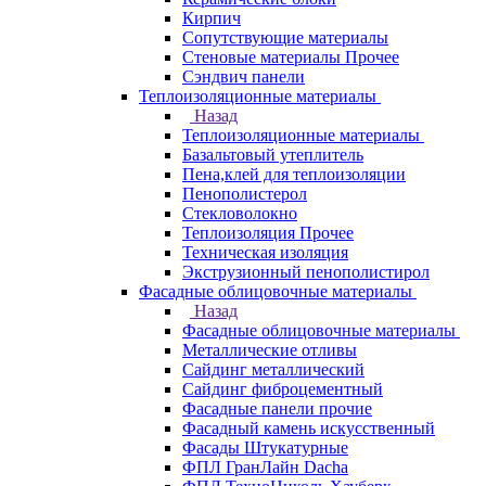
Кирпич
Сопутствующие материалы
Стеновые материалы Прочее
Сэндвич панели
Теплоизоляционные материалы
Назад
Теплоизоляционные материалы
Базальтовый утеплитель
Пена,клей для теплоизоляции
Пенополистерол
Стекловолокно
Теплоизоляция Прочее
Техническая изоляция
Экструзионный пенополистирол
Фасадные облицовочные материалы
Назад
Фасадные облицовочные материалы
Металлические отливы
Сайдинг металлический
Сайдинг фиброцементный
Фасадные панели прочие
Фасадный камень искусственный
Фасады Штукатурные
ФПЛ ГранЛайн Dacha