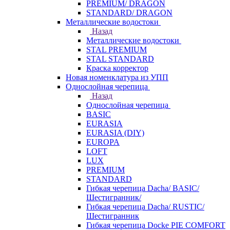
PREMIUM/ DRAGON
STANDARD/ DRAGON
Металлические водостоки
Назад
Металлические водостоки
STAL PREMIUM
STAL STANDARD
Краска корректор
Новая номенклатура из УПП
Однослойная черепица
Назад
Однослойная черепица
BASIC
EURASIA
EURASIA (DIY)
EUROPA
LOFT
LUX
PREMIUM
STANDARD
Гибкая черепица Dacha/ BASIC/
Шестигранник/
Гибкая черепица Dacha/ RUSTIC/
Шестигранник
Гибкая черепица Docke PIE COMFORT