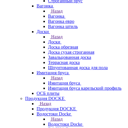
Строганный брус
Вагонка
Назад
Вагонка
Вагонка евро
Вагонка штиль
Доски
Назад
Доски
Доска обрезная
Доска сухая строганная
Завальцованная доска
Террасная доска
Шпунтованная доска для пола
Имитация бруса
Назад
Имитация бруса
Имитация бруса карельский профиль
ОСБ плиты
Продукция DOCKE
Назад
Продукция DOCKE
Водостоки Docke
Назад
Водостоки Docke