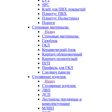
LVT
SPC
Клей для ПВХ покрытий
Плинтус ПВХ
Плинтус Полистирол
Пороги
Стеновые материалы
Назад
Стеновые материалы
Газоблок
ГКЛ
Керамический блок
Кирпич облицовочный
Кирпич полнотелый
ПГП
Профиль для ГКЛ
Сэндвич панели
Столярные изделия
Назад
Столярные изделия
ДВП
ДСП
Лестницы чердачные и
комплектующие
МДВП