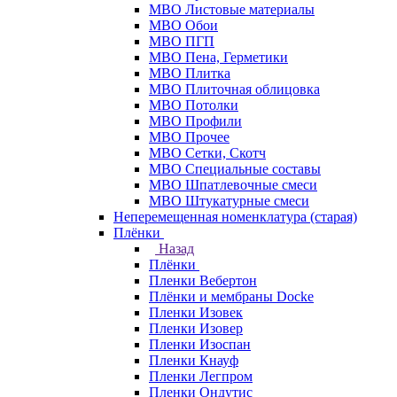
МВО Листовые материалы
МВО Обои
МВО ПГП
МВО Пена, Герметики
МВО Плитка
МВО Плиточная облицовка
МВО Потолки
МВО Профили
МВО Прочее
МВО Сетки, Скотч
МВО Специальные составы
МВО Шпатлевочные смеси
МВО Штукатурные смеси
Неперемещенная номенклатура (старая)
Плёнки
Назад
Плёнки
Пленки Вебертон
Плёнки и мембраны Docke
Пленки Изовек
Пленки Изовер
Пленки Изоспан
Пленки Кнауф
Пленки Легпром
Пленки Ондутис