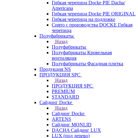
Гибкая черепица Docke PIE Dacha/
Americana
Гибкая черепица Docke PIE ОRIGINАL
Гибкая черепица на подложке
Снято с производства DOCKE Гибкая
черепица
Полуфабрикаты
Назад
Полуфабрикаты
Полуфабрикаты Кровельная
вентиляция
Полуфабрикаты Фасадная плитка
Продукция NS
ПРОДУКЦИЯ SPC
Назад
ПРОДУКЦИЯ SPC
PREMIUM
STANDARD
Сайдинг Docke
Назад
Сайдинг Docke
ARTENS
Cайдинг MONLID
DACHA Сайдинг LUX
LUX (под дерево)