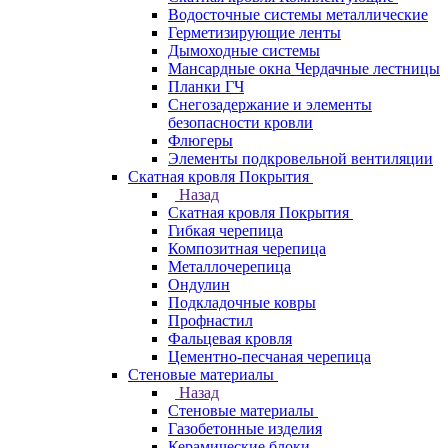
Водосточные системы металлические
Герметизирующие ленты
Дымоходные системы
Мансардные окна Чердачные лестницы
Планки ГЧ
Снегозадержание и элементы
безопасности кровли
Флюгеры
Элементы подкровельной вентиляции
Скатная кровля Покрытия
Назад
Скатная кровля Покрытия
Гибкая черепица
Композитная черепица
Металлочерепица
Ондулин
Подкладочные ковры
Профнастил
Фальцевая кровля
Цементно-песчаная черепица
Стеновые материалы
Назад
Стеновые материалы
Газобетонные изделия
Керамические блоки