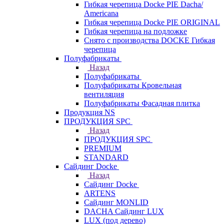
Гибкая черепица Docke PIE Dacha/
Americana
Гибкая черепица Docke PIE ОRIGINАL
Гибкая черепица на подложке
Снято с производства DOCKE Гибкая
черепица
Полуфабрикаты
Назад
Полуфабрикаты
Полуфабрикаты Кровельная
вентиляция
Полуфабрикаты Фасадная плитка
Продукция NS
ПРОДУКЦИЯ SPC
Назад
ПРОДУКЦИЯ SPC
PREMIUM
STANDARD
Сайдинг Docke
Назад
Сайдинг Docke
ARTENS
Cайдинг MONLID
DACHA Сайдинг LUX
LUX (под дерево)