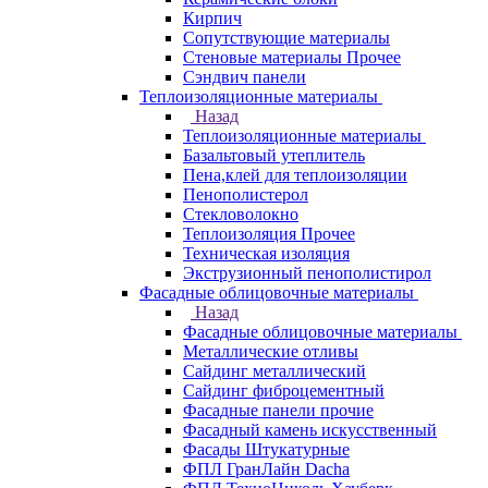
Кирпич
Сопутствующие материалы
Стеновые материалы Прочее
Сэндвич панели
Теплоизоляционные материалы
Назад
Теплоизоляционные материалы
Базальтовый утеплитель
Пена,клей для теплоизоляции
Пенополистерол
Стекловолокно
Теплоизоляция Прочее
Техническая изоляция
Экструзионный пенополистирол
Фасадные облицовочные материалы
Назад
Фасадные облицовочные материалы
Металлические отливы
Сайдинг металлический
Сайдинг фиброцементный
Фасадные панели прочие
Фасадный камень искусственный
Фасады Штукатурные
ФПЛ ГранЛайн Dacha