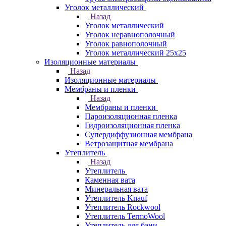
Уголок металлический
Назад
Уголок металлический
Уголок неравнополочный
Уголок равнополочный
Уголок металлический 25х25
Изоляционные материалы
Назад
Изоляционные материалы
Мембраны и пленки
Назад
Мембраны и пленки
Пароизоляционная пленка
Гидроизоляционная пленка
Супердиффузионная мембрана
Ветрозащитная мембрана
Утеплитель
Назад
Утеплитель
Каменная вата
Минеральная вата
Утеплитель Knauf
Утеплитель Rockwool
Утеплитель TermoWool
Утеплитель для бани