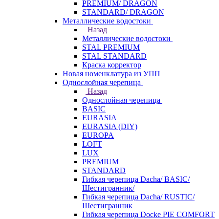
PREMIUM/ DRAGON
STANDARD/ DRAGON
Металлические водостоки
Назад
Металлические водостоки
STAL PREMIUM
STAL STANDARD
Краска корректор
Новая номенклатура из УПП
Однослойная черепица
Назад
Однослойная черепица
BASIC
EURASIA
EURASIA (DIY)
EUROPA
LOFT
LUX
PREMIUM
STANDARD
Гибкая черепица Dacha/ BASIC/
Шестигранник/
Гибкая черепица Dacha/ RUSTIC/
Шестигранник
Гибкая черепица Docke PIE COMFORT