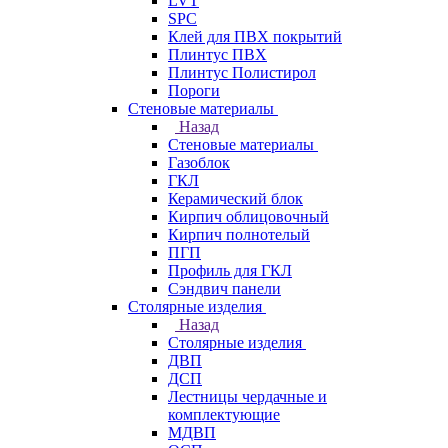
LVT
SPC
Клей для ПВХ покрытий
Плинтус ПВХ
Плинтус Полистирол
Пороги
Стеновые материалы
Назад
Стеновые материалы
Газоблок
ГКЛ
Керамический блок
Кирпич облицовочный
Кирпич полнотелый
ПГП
Профиль для ГКЛ
Сэндвич панели
Столярные изделия
Назад
Столярные изделия
ДВП
ДСП
Лестницы чердачные и
комплектующие
МДВП