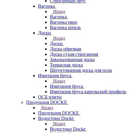
Строганный брус
Вагонка
Назад
Вагонка
Вагонка евро
Вагонка штиль
Доски
Назад
Доски
Доска обрезная
Доска сухая строганная
Завальцованная доска
Террасная доска
Шпунтованная доска для пола
Имитация бруса
Назад
Имитация бруса
Имитация бруса карельский профиль
ОСБ плиты
Продукция DOCKE
Назад
Продукция DOCKE
Водостоки Docke
Назад
Водостоки Docke