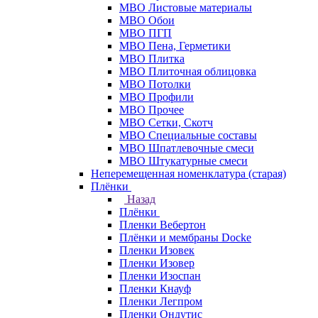
МВО Листовые материалы
МВО Обои
МВО ПГП
МВО Пена, Герметики
МВО Плитка
МВО Плиточная облицовка
МВО Потолки
МВО Профили
МВО Прочее
МВО Сетки, Скотч
МВО Специальные составы
МВО Шпатлевочные смеси
МВО Штукатурные смеси
Неперемещенная номенклатура (старая)
Плёнки
Назад
Плёнки
Пленки Вебертон
Плёнки и мембраны Docke
Пленки Изовек
Пленки Изовер
Пленки Изоспан
Пленки Кнауф
Пленки Легпром
Пленки Ондутис