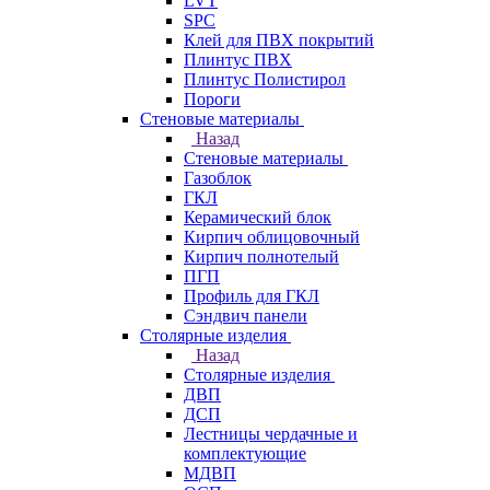
LVT
SPC
Клей для ПВХ покрытий
Плинтус ПВХ
Плинтус Полистирол
Пороги
Стеновые материалы
Назад
Стеновые материалы
Газоблок
ГКЛ
Керамический блок
Кирпич облицовочный
Кирпич полнотелый
ПГП
Профиль для ГКЛ
Сэндвич панели
Столярные изделия
Назад
Столярные изделия
ДВП
ДСП
Лестницы чердачные и
комплектующие
МДВП