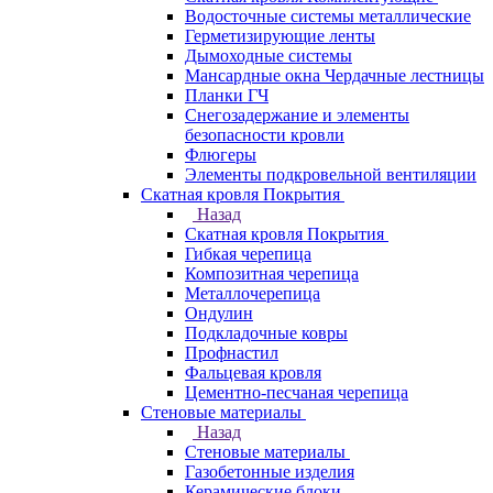
Водосточные системы металлические
Герметизирующие ленты
Дымоходные системы
Мансардные окна Чердачные лестницы
Планки ГЧ
Снегозадержание и элементы
безопасности кровли
Флюгеры
Элементы подкровельной вентиляции
Скатная кровля Покрытия
Назад
Скатная кровля Покрытия
Гибкая черепица
Композитная черепица
Металлочерепица
Ондулин
Подкладочные ковры
Профнастил
Фальцевая кровля
Цементно-песчаная черепица
Стеновые материалы
Назад
Стеновые материалы
Газобетонные изделия
Керамические блоки