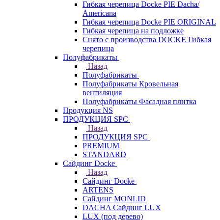
Гибкая черепица Docke PIE Dacha/
Americana
Гибкая черепица Docke PIE ОRIGINАL
Гибкая черепица на подложке
Снято с производства DOCKE Гибкая
черепица
Полуфабрикаты
Назад
Полуфабрикаты
Полуфабрикаты Кровельная
вентиляция
Полуфабрикаты Фасадная плитка
Продукция NS
ПРОДУКЦИЯ SPC
Назад
ПРОДУКЦИЯ SPC
PREMIUM
STANDARD
Сайдинг Docke
Назад
Сайдинг Docke
ARTENS
Cайдинг MONLID
DACHA Сайдинг LUX
LUX (под дерево)