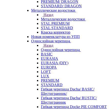
PREMIUM/ DRAGON
STANDARD/ DRAGON
Металлические водостоки
Назад
Металлические водостоки
STAL PREMIUM
STAL STANDARD
Краска корректор
Новая номенклатура из УПП
Однослойная черепица
Назад
Однослойная черепица
BASIC
EURASIA
EURASIA (DIY)
EUROPA
LOFT
LUX
PREMIUM
STANDARD
Гибкая черепица Dacha/ BASIC/
Шестигранник/
Гибкая черепица Dacha/ RUSTIC/
Шестигранник
Гибкая черепица Docke PIE COMFORT