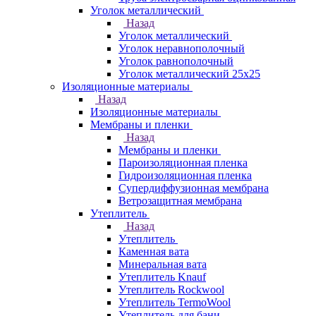
Уголок металлический
Назад
Уголок металлический
Уголок неравнополочный
Уголок равнополочный
Уголок металлический 25х25
Изоляционные материалы
Назад
Изоляционные материалы
Мембраны и пленки
Назад
Мембраны и пленки
Пароизоляционная пленка
Гидроизоляционная пленка
Супердиффузионная мембрана
Ветрозащитная мембрана
Утеплитель
Назад
Утеплитель
Каменная вата
Минеральная вата
Утеплитель Knauf
Утеплитель Rockwool
Утеплитель TermoWool
Утеплитель для бани