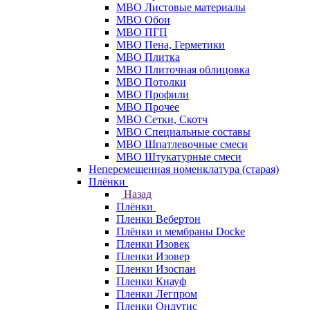
МВО Листовые материалы
МВО Обои
МВО ПГП
МВО Пена, Герметики
МВО Плитка
МВО Плиточная облицовка
МВО Потолки
МВО Профили
МВО Прочее
МВО Сетки, Скотч
МВО Специальные составы
МВО Шпатлевочные смеси
МВО Штукатурные смеси
Неперемещенная номенклатура (старая)
Плёнки
Назад
Плёнки
Пленки Вебертон
Плёнки и мембраны Docke
Пленки Изовек
Пленки Изовер
Пленки Изоспан
Пленки Кнауф
Пленки Легпром
Пленки Ондутис