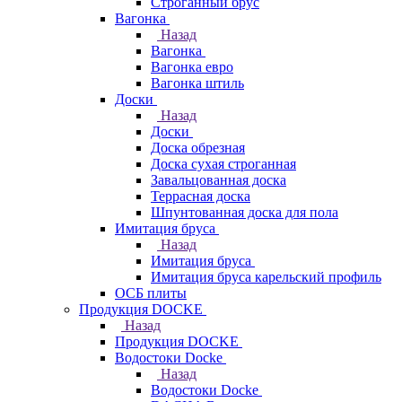
Строганный брус
Вагонка
Назад
Вагонка
Вагонка евро
Вагонка штиль
Доски
Назад
Доски
Доска обрезная
Доска сухая строганная
Завальцованная доска
Террасная доска
Шпунтованная доска для пола
Имитация бруса
Назад
Имитация бруса
Имитация бруса карельский профиль
ОСБ плиты
Продукция DOCKE
Назад
Продукция DOCKE
Водостоки Docke
Назад
Водостоки Docke