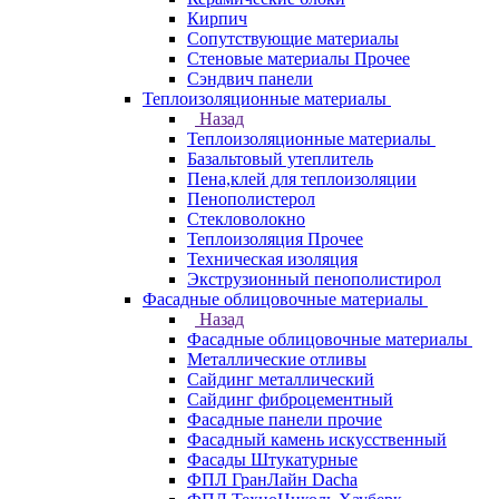
Кирпич
Сопутствующие материалы
Стеновые материалы Прочее
Сэндвич панели
Теплоизоляционные материалы
Назад
Теплоизоляционные материалы
Базальтовый утеплитель
Пена,клей для теплоизоляции
Пенополистерол
Стекловолокно
Теплоизоляция Прочее
Техническая изоляция
Экструзионный пенополистирол
Фасадные облицовочные материалы
Назад
Фасадные облицовочные материалы
Металлические отливы
Сайдинг металлический
Сайдинг фиброцементный
Фасадные панели прочие
Фасадный камень искусственный
Фасады Штукатурные
ФПЛ ГранЛайн Dacha