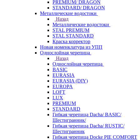
PREMIUM/ DRAGON
STANDARD/ DRAGON
Металлические водостоки
Назад
Металлические водостоки
STAL PREMIUM
STAL STANDARD
Краска корректор
Новая номенклатура из УПП
Однослойная черепица
Назад
Однослойная черепица
BASIC
EURASIA
EURASIA (DIY)
EUROPA
LOFT
LUX
PREMIUM
STANDARD
Гибкая черепица Dacha/ BASIC/
Шестигранник/
Гибкая черепица Dacha/ RUSTIC/
Шестигранник
Гибкая черепица Docke PIE COMFORT