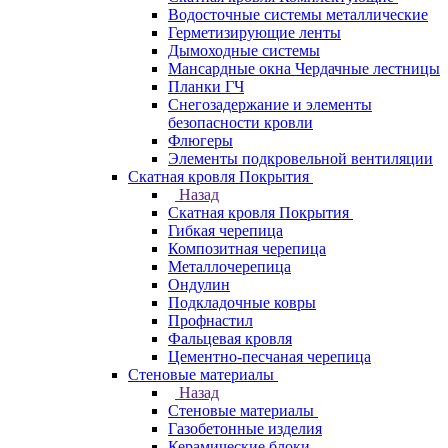
Водосточные системы металлические
Герметизирующие ленты
Дымоходные системы
Мансардные окна Чердачные лестницы
Планки ГЧ
Снегозадержание и элементы
безопасности кровли
Флюгеры
Элементы подкровельной вентиляции
Скатная кровля Покрытия
Назад
Скатная кровля Покрытия
Гибкая черепица
Композитная черепица
Металлочерепица
Ондулин
Подкладочные ковры
Профнастил
Фальцевая кровля
Цементно-песчаная черепица
Стеновые материалы
Назад
Стеновые материалы
Газобетонные изделия
Керамические блоки