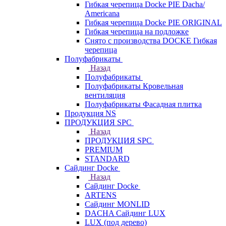
Гибкая черепица Docke PIE Dacha/
Americana
Гибкая черепица Docke PIE ОRIGINАL
Гибкая черепица на подложке
Снято с производства DOCKE Гибкая
черепица
Полуфабрикаты
Назад
Полуфабрикаты
Полуфабрикаты Кровельная
вентиляция
Полуфабрикаты Фасадная плитка
Продукция NS
ПРОДУКЦИЯ SPC
Назад
ПРОДУКЦИЯ SPC
PREMIUM
STANDARD
Сайдинг Docke
Назад
Сайдинг Docke
ARTENS
Cайдинг MONLID
DACHA Сайдинг LUX
LUX (под дерево)