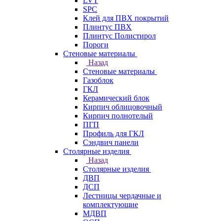
LVT
SPC
Клей для ПВХ покрытий
Плинтус ПВХ
Плинтус Полистирол
Пороги
Стеновые материалы
Назад
Стеновые материалы
Газоблок
ГКЛ
Керамический блок
Кирпич облицовочный
Кирпич полнотелый
ПГП
Профиль для ГКЛ
Сэндвич панели
Столярные изделия
Назад
Столярные изделия
ДВП
ДСП
Лестницы чердачные и
комплектующие
МДВП