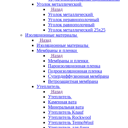
Уголок металлический
Назад
Уголок металлический
Уголок неравнополочный
Уголок равнополочный
Уголок металлический 25х25
Изоляционные материалы
Назад
Изоляционные материалы
Мембраны и пленки
Назад
Мембраны и пленки
Пароизоляционная пленка
Гидроизоляционная пленка
Супердиффузионная мембрана
Ветрозащитная мембрана
Утеплитель
Назад
Утеплитель
Каменная вата
Минеральная вата
Утеплитель Knauf
Утеплитель Rockwool
Утеплитель TermoWool
Утеплитель для бани