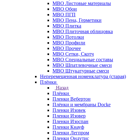
МВО Листовые материалы
МВО Обои
МВО ПГП
МВО Пена, Герметики
МВО Плитка
МВО Плиточная облицовка
МВО Потолки
МВО Профили
МВО Прочее
МВО Сетки, Скотч
МВО Специальные составы
МВО Шпатлевочные смеси
МВО Штукатурные смеси
Неперемещенная номенклатура (старая)
Плёнки
Назад
Плёнки
Пленки Вебертон
Плёнки и мембраны Docke
Пленки Изовек
Пленки Изовер
Пленки Изоспан
Пленки Кнауф
Пленки Легпром
Пленки Ондутис