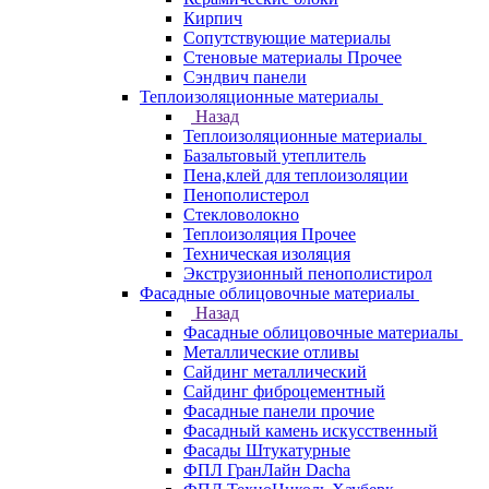
Кирпич
Сопутствующие материалы
Стеновые материалы Прочее
Сэндвич панели
Теплоизоляционные материалы
Назад
Теплоизоляционные материалы
Базальтовый утеплитель
Пена,клей для теплоизоляции
Пенополистерол
Стекловолокно
Теплоизоляция Прочее
Техническая изоляция
Экструзионный пенополистирол
Фасадные облицовочные материалы
Назад
Фасадные облицовочные материалы
Металлические отливы
Сайдинг металлический
Сайдинг фиброцементный
Фасадные панели прочие
Фасадный камень искусственный
Фасады Штукатурные
ФПЛ ГранЛайн Dacha