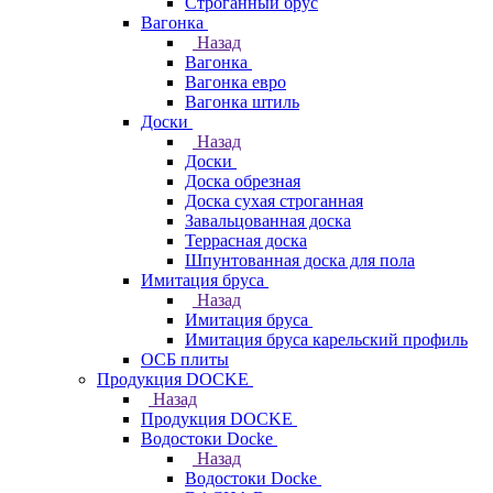
Строганный брус
Вагонка
Назад
Вагонка
Вагонка евро
Вагонка штиль
Доски
Назад
Доски
Доска обрезная
Доска сухая строганная
Завальцованная доска
Террасная доска
Шпунтованная доска для пола
Имитация бруса
Назад
Имитация бруса
Имитация бруса карельский профиль
ОСБ плиты
Продукция DOCKE
Назад
Продукция DOCKE
Водостоки Docke
Назад
Водостоки Docke