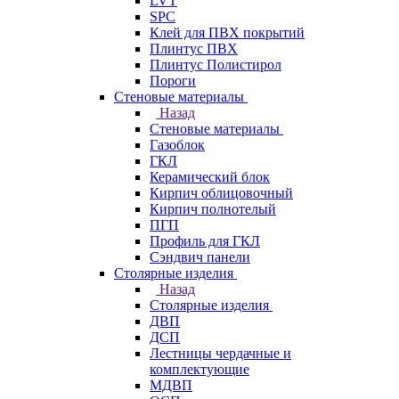
LVT
SPC
Клей для ПВХ покрытий
Плинтус ПВХ
Плинтус Полистирол
Пороги
Стеновые материалы
Назад
Стеновые материалы
Газоблок
ГКЛ
Керамический блок
Кирпич облицовочный
Кирпич полнотелый
ПГП
Профиль для ГКЛ
Сэндвич панели
Столярные изделия
Назад
Столярные изделия
ДВП
ДСП
Лестницы чердачные и
комплектующие
МДВП