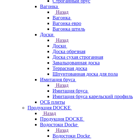
Строганный брус
Вагонка
Назад
Вагонка
Вагонка евро
Вагонка штиль
Доски
Назад
Доски
Доска обрезная
Доска сухая строганная
Завальцованная доска
Террасная доска
Шпунтованная доска для пола
Имитация бруса
Назад
Имитация бруса
Имитация бруса карельский профиль
ОСБ плиты
Продукция DOCKE
Назад
Продукция DOCKE
Водостоки Docke
Назад
Водостоки Docke