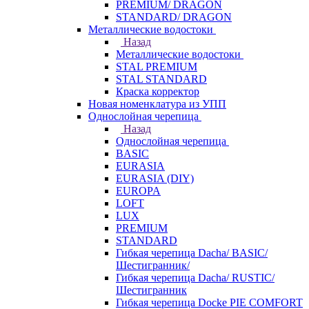
PREMIUM/ DRAGON
STANDARD/ DRAGON
Металлические водостоки
Назад
Металлические водостоки
STAL PREMIUM
STAL STANDARD
Краска корректор
Новая номенклатура из УПП
Однослойная черепица
Назад
Однослойная черепица
BASIC
EURASIA
EURASIA (DIY)
EUROPA
LOFT
LUX
PREMIUM
STANDARD
Гибкая черепица Dacha/ BASIC/
Шестигранник/
Гибкая черепица Dacha/ RUSTIC/
Шестигранник
Гибкая черепица Docke PIE COMFORT