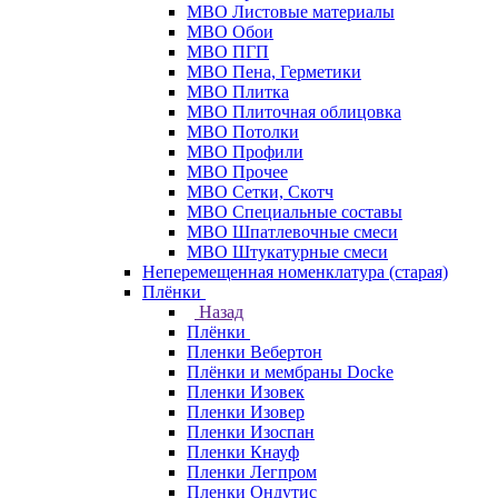
МВО Листовые материалы
МВО Обои
МВО ПГП
МВО Пена, Герметики
МВО Плитка
МВО Плиточная облицовка
МВО Потолки
МВО Профили
МВО Прочее
МВО Сетки, Скотч
МВО Специальные составы
МВО Шпатлевочные смеси
МВО Штукатурные смеси
Неперемещенная номенклатура (старая)
Плёнки
Назад
Плёнки
Пленки Вебертон
Плёнки и мембраны Docke
Пленки Изовек
Пленки Изовер
Пленки Изоспан
Пленки Кнауф
Пленки Легпром
Пленки Ондутис