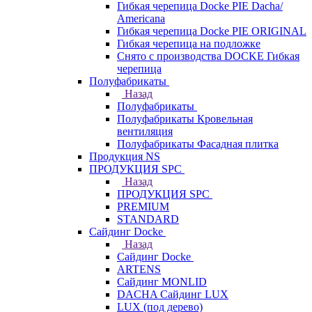
Гибкая черепица Docke PIE Dacha/
Americana
Гибкая черепица Docke PIE ОRIGINАL
Гибкая черепица на подложке
Снято с производства DOCKE Гибкая
черепица
Полуфабрикаты
Назад
Полуфабрикаты
Полуфабрикаты Кровельная
вентиляция
Полуфабрикаты Фасадная плитка
Продукция NS
ПРОДУКЦИЯ SPC
Назад
ПРОДУКЦИЯ SPC
PREMIUM
STANDARD
Сайдинг Docke
Назад
Сайдинг Docke
ARTENS
Cайдинг MONLID
DACHA Сайдинг LUX
LUX (под дерево)