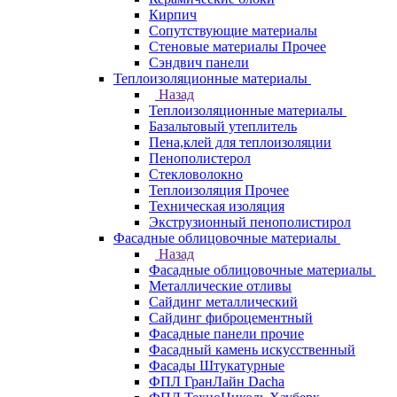
Кирпич
Сопутствующие материалы
Стеновые материалы Прочее
Сэндвич панели
Теплоизоляционные материалы
Назад
Теплоизоляционные материалы
Базальтовый утеплитель
Пена,клей для теплоизоляции
Пенополистерол
Стекловолокно
Теплоизоляция Прочее
Техническая изоляция
Экструзионный пенополистирол
Фасадные облицовочные материалы
Назад
Фасадные облицовочные материалы
Металлические отливы
Сайдинг металлический
Сайдинг фиброцементный
Фасадные панели прочие
Фасадный камень искусственный
Фасады Штукатурные
ФПЛ ГранЛайн Dacha