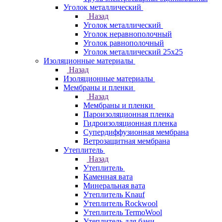
Уголок металлический
Назад
Уголок металлический
Уголок неравнополочный
Уголок равнополочный
Уголок металлический 25х25
Изоляционные материалы
Назад
Изоляционные материалы
Мембраны и пленки
Назад
Мембраны и пленки
Пароизоляционная пленка
Гидроизоляционная пленка
Супердиффузионная мембрана
Ветрозащитная мембрана
Утеплитель
Назад
Утеплитель
Каменная вата
Минеральная вата
Утеплитель Knauf
Утеплитель Rockwool
Утеплитель TermoWool
Утеплитель для бани