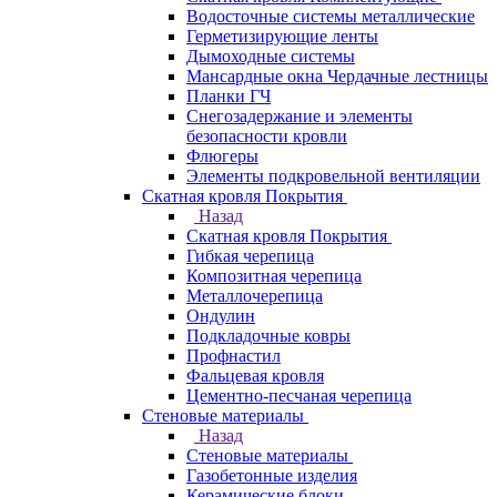
Водосточные системы металлические
Герметизирующие ленты
Дымоходные системы
Мансардные окна Чердачные лестницы
Планки ГЧ
Снегозадержание и элементы
безопасности кровли
Флюгеры
Элементы подкровельной вентиляции
Скатная кровля Покрытия
Назад
Скатная кровля Покрытия
Гибкая черепица
Композитная черепица
Металлочерепица
Ондулин
Подкладочные ковры
Профнастил
Фальцевая кровля
Цементно-песчаная черепица
Стеновые материалы
Назад
Стеновые материалы
Газобетонные изделия
Керамические блоки