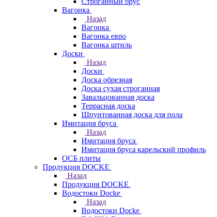
Строганный брус
Вагонка
Назад
Вагонка
Вагонка евро
Вагонка штиль
Доски
Назад
Доски
Доска обрезная
Доска сухая строганная
Завальцованная доска
Террасная доска
Шпунтованная доска для пола
Имитация бруса
Назад
Имитация бруса
Имитация бруса карельский профиль
ОСБ плиты
Продукция DOCKE
Назад
Продукция DOCKE
Водостоки Docke
Назад
Водостоки Docke