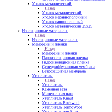
Уголок металлический
Назад
Уголок металлический
Уголок неравнополочный
Уголок равнополочный
Уголок металлический 25х25
Изоляционные материалы
Назад
Изоляционные материалы
Мембраны и пленки
Назад
Мембраны и пленки
Пароизоляционная пленка
Гидроизоляционная пленка
Супердиффузионная мембрана
Ветрозащитная мембрана
Утеплитель
Назад
Утеплитель
Каменная вата
Минеральная вата
Утеплитель Knauf
Утеплитель Rockwool
Утеплитель TermoWool
Утеплитель для бани