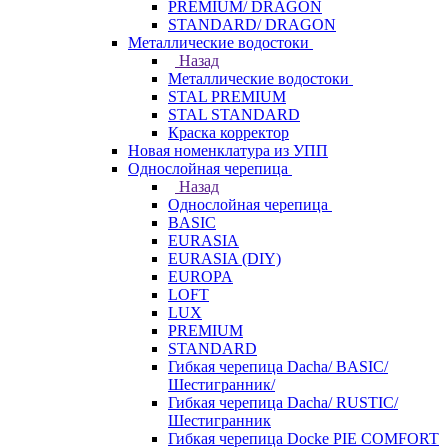
PREMIUM/ DRAGON
STANDARD/ DRAGON
Металлические водостоки
Назад
Металлические водостоки
STAL PREMIUM
STAL STANDARD
Краска корректор
Новая номенклатура из УПП
Однослойная черепица
Назад
Однослойная черепица
BASIC
EURASIA
EURASIA (DIY)
EUROPA
LOFT
LUX
PREMIUM
STANDARD
Гибкая черепица Dacha/ BASIC/
Шестигранник/
Гибкая черепица Dacha/ RUSTIC/
Шестигранник
Гибкая черепица Docke PIE COMFORT