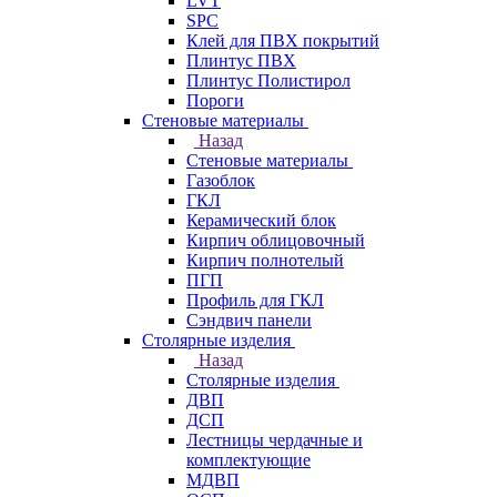
LVT
SPC
Клей для ПВХ покрытий
Плинтус ПВХ
Плинтус Полистирол
Пороги
Стеновые материалы
Назад
Стеновые материалы
Газоблок
ГКЛ
Керамический блок
Кирпич облицовочный
Кирпич полнотелый
ПГП
Профиль для ГКЛ
Сэндвич панели
Столярные изделия
Назад
Столярные изделия
ДВП
ДСП
Лестницы чердачные и
комплектующие
МДВП