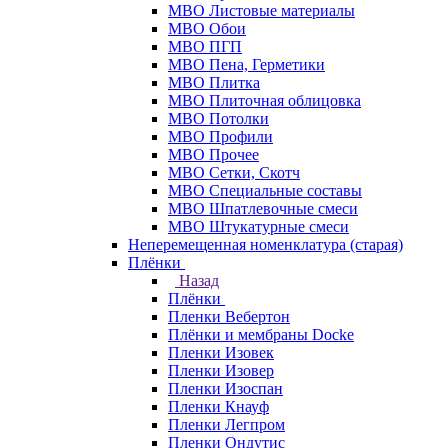
МВО Листовые материалы
МВО Обои
МВО ПГП
МВО Пена, Герметики
МВО Плитка
МВО Плиточная облицовка
МВО Потолки
МВО Профили
МВО Прочее
МВО Сетки, Скотч
МВО Специальные составы
МВО Шпатлевочные смеси
МВО Штукатурные смеси
Неперемещенная номенклатура (старая)
Плёнки
Назад
Плёнки
Пленки Вебертон
Плёнки и мембраны Docke
Пленки Изовек
Пленки Изовер
Пленки Изоспан
Пленки Кнауф
Пленки Легпром
Пленки Ондутис