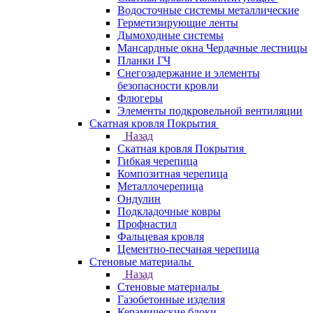
Водосточные системы металлические
Герметизирующие ленты
Дымоходные системы
Мансардные окна Чердачные лестницы
Планки ГЧ
Снегозадержание и элементы
безопасности кровли
Флюгеры
Элементы подкровельной вентиляции
Скатная кровля Покрытия
Назад
Скатная кровля Покрытия
Гибкая черепица
Композитная черепица
Металлочерепица
Ондулин
Подкладочные ковры
Профнастил
Фальцевая кровля
Цементно-песчаная черепица
Стеновые материалы
Назад
Стеновые материалы
Газобетонные изделия
Керамические блоки