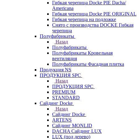
Гибкая черепица Docke PIE Dacha/
Americana
Гибкая черепица Docke PIE ОRIGINАL
Гибкая черепица на подложке
Снято с производства DOCKE Гибкая
черепица
Полуфабрикаты
Назад
Полуфабрикаты
Полуфабрикаты Кровельная
вентиляция
Полуфабрикаты Фасадная плитка
Продукция NS
ПРОДУКЦИЯ SPC
Назад
ПРОДУКЦИЯ SPC
PREMIUM
STANDARD
Сайдинг Docke
Назад
Сайдинг Docke
ARTENS
Cайдинг MONLID
DACHA Сайдинг LUX
LUX (под дерево)