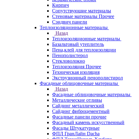
Кирпич
Сопутствующие материалы
Стеновые материалы Прочее
Сэндвич панели
Теплоизоляционные материалы
Назад
Теплоизоляционные материалы
Базальтовый утеплитель
Пена,клей для теплоизоляции
Пенополистерол
Стекловолокно
Теплоизоляция Прочее
Техническая изоляция
Экструзионный пенополистирол
Фасадные облицовочные материалы
Назад
Фасадные облицовочные материалы
Металлические отливы
Сайдинг металлический
Сайдинг фиброцементный
Фасадные панели прочие
Фасадный камень искусственный
Фасады Штукатурные
ФПЛ ГранЛайн Dacha