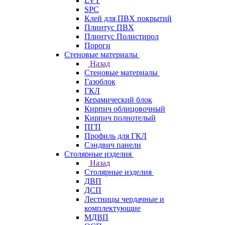
LVT
SPC
Клей для ПВХ покрытий
Плинтус ПВХ
Плинтус Полистирол
Пороги
Стеновые материалы
Назад
Стеновые материалы
Газоблок
ГКЛ
Керамический блок
Кирпич облицовочный
Кирпич полнотелый
ПГП
Профиль для ГКЛ
Сэндвич панели
Столярные изделия
Назад
Столярные изделия
ДВП
ДСП
Лестницы чердачные и
комплектующие
МДВП