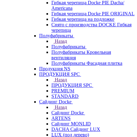
Гибкая черепица Docke PIE Dacha/
Americana
Гибкая черепица Docke PIE ОRIGINАL
Гибкая черепица на подложке
Снято с производства DOCKE Гибкая
черепица
Полуфабрикаты
Назад
Полуфабрикаты
Полуфабрикаты Кровельная
вентиляция
Полуфабрикаты Фасадная плитка
Продукция NS
ПРОДУКЦИЯ SPC
Назад
ПРОДУКЦИЯ SPC
PREMIUM
STANDARD
Сайдинг Docke
Назад
Сайдинг Docke
ARTENS
Cайдинг MONLID
DACHA Сайдинг LUX
LUX (под дерево)