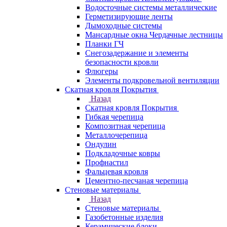
Водосточные системы металлические
Герметизирующие ленты
Дымоходные системы
Мансардные окна Чердачные лестницы
Планки ГЧ
Снегозадержание и элементы
безопасности кровли
Флюгеры
Элементы подкровельной вентиляции
Скатная кровля Покрытия
Назад
Скатная кровля Покрытия
Гибкая черепица
Композитная черепица
Металлочерепица
Ондулин
Подкладочные ковры
Профнастил
Фальцевая кровля
Цементно-песчаная черепица
Стеновые материалы
Назад
Стеновые материалы
Газобетонные изделия
Керамические блоки