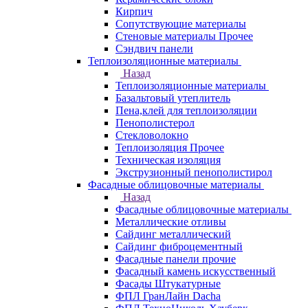
Кирпич
Сопутствующие материалы
Стеновые материалы Прочее
Сэндвич панели
Теплоизоляционные материалы
Назад
Теплоизоляционные материалы
Базальтовый утеплитель
Пена,клей для теплоизоляции
Пенополистерол
Стекловолокно
Теплоизоляция Прочее
Техническая изоляция
Экструзионный пенополистирол
Фасадные облицовочные материалы
Назад
Фасадные облицовочные материалы
Металлические отливы
Сайдинг металлический
Сайдинг фиброцементный
Фасадные панели прочие
Фасадный камень искусственный
Фасады Штукатурные
ФПЛ ГранЛайн Dacha