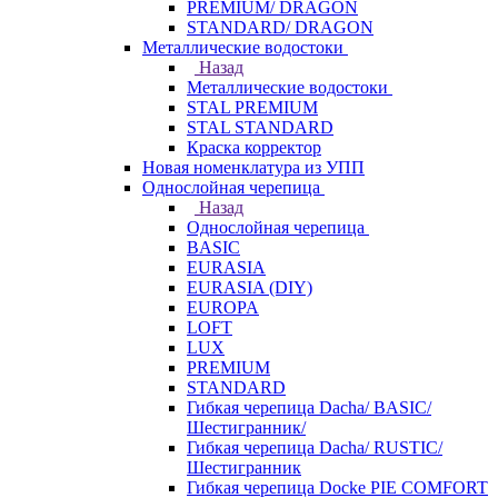
PREMIUM/ DRAGON
STANDARD/ DRAGON
Металлические водостоки
Назад
Металлические водостоки
STAL PREMIUM
STAL STANDARD
Краска корректор
Новая номенклатура из УПП
Однослойная черепица
Назад
Однослойная черепица
BASIC
EURASIA
EURASIA (DIY)
EUROPA
LOFT
LUX
PREMIUM
STANDARD
Гибкая черепица Dacha/ BASIC/
Шестигранник/
Гибкая черепица Dacha/ RUSTIC/
Шестигранник
Гибкая черепица Docke PIE COMFORT