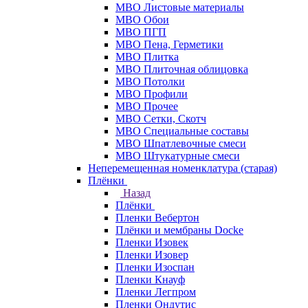
МВО Листовые материалы
МВО Обои
МВО ПГП
МВО Пена, Герметики
МВО Плитка
МВО Плиточная облицовка
МВО Потолки
МВО Профили
МВО Прочее
МВО Сетки, Скотч
МВО Специальные составы
МВО Шпатлевочные смеси
МВО Штукатурные смеси
Неперемещенная номенклатура (старая)
Плёнки
Назад
Плёнки
Пленки Вебертон
Плёнки и мембраны Docke
Пленки Изовек
Пленки Изовер
Пленки Изоспан
Пленки Кнауф
Пленки Легпром
Пленки Ондутис