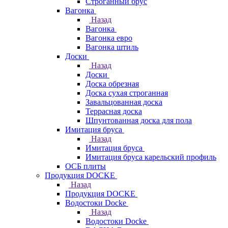
Строганный брус
Вагонка
Назад
Вагонка
Вагонка евро
Вагонка штиль
Доски
Назад
Доски
Доска обрезная
Доска сухая строганная
Завальцованная доска
Террасная доска
Шпунтованная доска для пола
Имитация бруса
Назад
Имитация бруса
Имитация бруса карельский профиль
ОСБ плиты
Продукция DOCKE
Назад
Продукция DOCKE
Водостоки Docke
Назад
Водостоки Docke