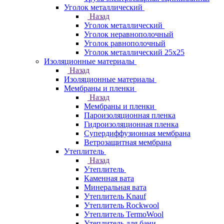
Уголок металлический
Назад
Уголок металлический
Уголок неравнополочный
Уголок равнополочный
Уголок металлический 25х25
Изоляционные материалы
Назад
Изоляционные материалы
Мембраны и пленки
Назад
Мембраны и пленки
Пароизоляционная пленка
Гидроизоляционная пленка
Супердиффузионная мембрана
Ветрозащитная мембрана
Утеплитель
Назад
Утеплитель
Каменная вата
Минеральная вата
Утеплитель Knauf
Утеплитель Rockwool
Утеплитель TermoWool
Утеплитель для бани