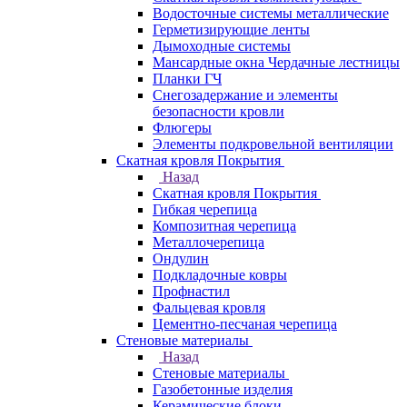
Водосточные системы металлические
Герметизирующие ленты
Дымоходные системы
Мансардные окна Чердачные лестницы
Планки ГЧ
Снегозадержание и элементы
безопасности кровли
Флюгеры
Элементы подкровельной вентиляции
Скатная кровля Покрытия
Назад
Скатная кровля Покрытия
Гибкая черепица
Композитная черепица
Металлочерепица
Ондулин
Подкладочные ковры
Профнастил
Фальцевая кровля
Цементно-песчаная черепица
Стеновые материалы
Назад
Стеновые материалы
Газобетонные изделия
Керамические блоки