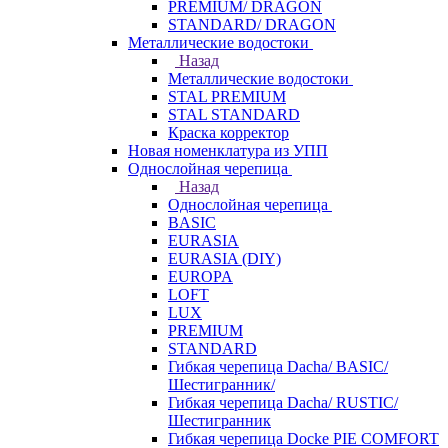
PREMIUM/ DRAGON
STANDARD/ DRAGON
Металлические водостоки
Назад
Металлические водостоки
STAL PREMIUM
STAL STANDARD
Краска корректор
Новая номенклатура из УПП
Однослойная черепица
Назад
Однослойная черепица
BASIC
EURASIA
EURASIA (DIY)
EUROPA
LOFT
LUX
PREMIUM
STANDARD
Гибкая черепица Dacha/ BASIC/
Шестигранник/
Гибкая черепица Dacha/ RUSTIC/
Шестигранник
Гибкая черепица Docke PIE COMFORT