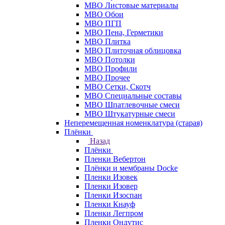
МВО Листовые материалы
МВО Обои
МВО ПГП
МВО Пена, Герметики
МВО Плитка
МВО Плиточная облицовка
МВО Потолки
МВО Профили
МВО Прочее
МВО Сетки, Скотч
МВО Специальные составы
МВО Шпатлевочные смеси
МВО Штукатурные смеси
Неперемещенная номенклатура (старая)
Плёнки
Назад
Плёнки
Пленки Вебертон
Плёнки и мембраны Docke
Пленки Изовек
Пленки Изовер
Пленки Изоспан
Пленки Кнауф
Пленки Легпром
Пленки Ондутис