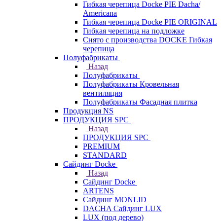
Гибкая черепица Docke PIE Dacha/
Americana
Гибкая черепица Docke PIE ОRIGINАL
Гибкая черепица на подложке
Снято с производства DOCKE Гибкая
черепица
Полуфабрикаты
Назад
Полуфабрикаты
Полуфабрикаты Кровельная
вентиляция
Полуфабрикаты Фасадная плитка
Продукция NS
ПРОДУКЦИЯ SPC
Назад
ПРОДУКЦИЯ SPC
PREMIUM
STANDARD
Сайдинг Docke
Назад
Сайдинг Docke
ARTENS
Cайдинг MONLID
DACHA Сайдинг LUX
LUX (под дерево)