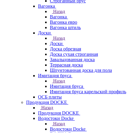
Строганный брус
Вагонка
Назад
Вагонка
Вагонка евро
Вагонка штиль
Доски
Назад
Доски
Доска обрезная
Доска сухая строганная
Завальцованная доска
Террасная доска
Шпунтованная доска для пола
Имитация бруса
Назад
Имитация бруса
Имитация бруса карельский профиль
ОСБ плиты
Продукция DOCKE
Назад
Продукция DOCKE
Водостоки Docke
Назад
Водостоки Docke