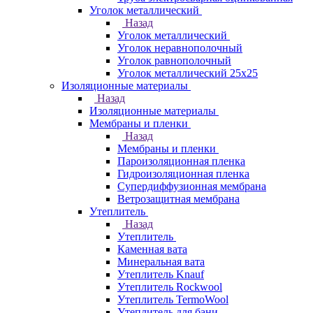
Уголок металлический
Назад
Уголок металлический
Уголок неравнополочный
Уголок равнополочный
Уголок металлический 25х25
Изоляционные материалы
Назад
Изоляционные материалы
Мембраны и пленки
Назад
Мембраны и пленки
Пароизоляционная пленка
Гидроизоляционная пленка
Супердиффузионная мембрана
Ветрозащитная мембрана
Утеплитель
Назад
Утеплитель
Каменная вата
Минеральная вата
Утеплитель Knauf
Утеплитель Rockwool
Утеплитель TermoWool
Утеплитель для бани