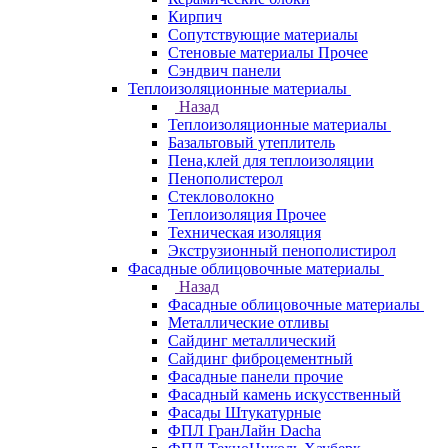
Кирпич
Сопутствующие материалы
Стеновые материалы Прочее
Сэндвич панели
Теплоизоляционные материалы
Назад
Теплоизоляционные материалы
Базальтовый утеплитель
Пена,клей для теплоизоляции
Пенополистерол
Стекловолокно
Теплоизоляция Прочее
Техническая изоляция
Экструзионный пенополистирол
Фасадные облицовочные материалы
Назад
Фасадные облицовочные материалы
Металлические отливы
Сайдинг металлический
Сайдинг фиброцементный
Фасадные панели прочие
Фасадный камень искусственный
Фасады Штукатурные
ФПЛ ГранЛайн Dacha