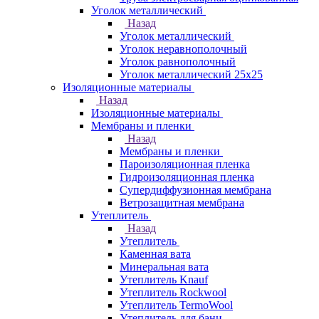
Уголок металлический
Назад
Уголок металлический
Уголок неравнополочный
Уголок равнополочный
Уголок металлический 25х25
Изоляционные материалы
Назад
Изоляционные материалы
Мембраны и пленки
Назад
Мембраны и пленки
Пароизоляционная пленка
Гидроизоляционная пленка
Супердиффузионная мембрана
Ветрозащитная мембрана
Утеплитель
Назад
Утеплитель
Каменная вата
Минеральная вата
Утеплитель Knauf
Утеплитель Rockwool
Утеплитель TermoWool
Утеплитель для бани