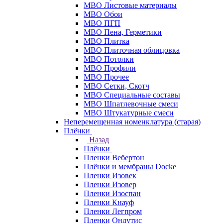
МВО Листовые материалы
МВО Обои
МВО ПГП
МВО Пена, Герметики
МВО Плитка
МВО Плиточная облицовка
МВО Потолки
МВО Профили
МВО Прочее
МВО Сетки, Скотч
МВО Специальные составы
МВО Шпатлевочные смеси
МВО Штукатурные смеси
Неперемещенная номенклатура (старая)
Плёнки
Назад
Плёнки
Пленки Вебертон
Плёнки и мембраны Docke
Пленки Изовек
Пленки Изовер
Пленки Изоспан
Пленки Кнауф
Пленки Легпром
Пленки Ондутис