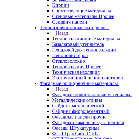
Кирпич
Сопутствующие материалы
Стеновые материалы Прочее
Сэндвич панели
Теплоизоляционные материалы
Назад
Теплоизоляционные материалы
Базальтовый утеплитель
Пена,клей для теплоизоляции
Пенополистерол
Стекловолокно
Теплоизоляция Прочее
Техническая изоляция
Экструзионный пенополистирол
Фасадные облицовочные материалы
Назад
Фасадные облицовочные материалы
Металлические отливы
Сайдинг металлический
Сайдинг фиброцементный
Фасадные панели прочие
Фасадный камень искусственный
Фасады Штукатурные
ФПЛ ГранЛайн Dacha