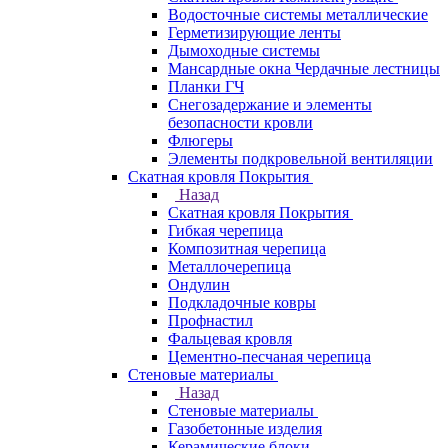
Водосточные системы металлические
Герметизирующие ленты
Дымоходные системы
Мансардные окна Чердачные лестницы
Планки ГЧ
Снегозадержание и элементы
безопасности кровли
Флюгеры
Элементы подкровельной вентиляции
Скатная кровля Покрытия
Назад
Скатная кровля Покрытия
Гибкая черепица
Композитная черепица
Металлочерепица
Ондулин
Подкладочные ковры
Профнастил
Фальцевая кровля
Цементно-песчаная черепица
Стеновые материалы
Назад
Стеновые материалы
Газобетонные изделия
Керамические блоки