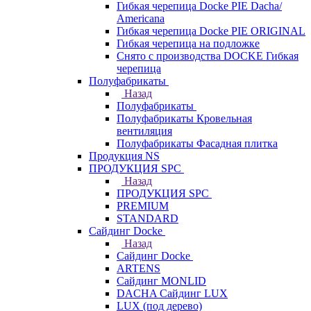
Гибкая черепица Docke PIE Dacha/
Americana
Гибкая черепица Docke PIE ОRIGINАL
Гибкая черепица на подложке
Снято с производства DOCKE Гибкая
черепица
Полуфабрикаты
Назад
Полуфабрикаты
Полуфабрикаты Кровельная
вентиляция
Полуфабрикаты Фасадная плитка
Продукция NS
ПРОДУКЦИЯ SPC
Назад
ПРОДУКЦИЯ SPC
PREMIUM
STANDARD
Сайдинг Docke
Назад
Сайдинг Docke
ARTENS
Cайдинг MONLID
DACHA Сайдинг LUX
LUX (под дерево)