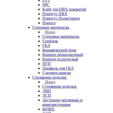
LVT
SPC
Клей для ПВХ покрытий
Плинтус ПВХ
Плинтус Полистирол
Пороги
Стеновые материалы
Назад
Стеновые материалы
Газоблок
ГКЛ
Керамический блок
Кирпич облицовочный
Кирпич полнотелый
ПГП
Профиль для ГКЛ
Сэндвич панели
Столярные изделия
Назад
Столярные изделия
ДВП
ДСП
Лестницы чердачные и
комплектующие
МДВП