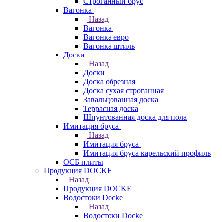
Строганный брус
Вагонка
Назад
Вагонка
Вагонка евро
Вагонка штиль
Доски
Назад
Доски
Доска обрезная
Доска сухая строганная
Завальцованная доска
Террасная доска
Шпунтованная доска для пола
Имитация бруса
Назад
Имитация бруса
Имитация бруса карельский профиль
ОСБ плиты
Продукция DOCKE
Назад
Продукция DOCKE
Водостоки Docke
Назад
Водостоки Docke