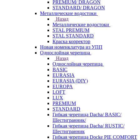
PREMIUM/ DRAGON
STANDARD/ DRAGON
Металлические водостоки
Назад
Металлические водостоки
STAL PREMIUM
STAL STANDARD
Краска корректор
Новая номенклатура из УПП
Однослойная черепица
Назад
Однослойная черепица
BASIC
EURASIA
EURASIA (DIY)
EUROPA
LOFT
LUX
PREMIUM
STANDARD
Гибкая черепица Dacha/ BASIC/
Шестигранник/
Гибкая черепица Dacha/ RUSTIC/
Шестигранник
Гибкая черепица Docke PIE COMFORT