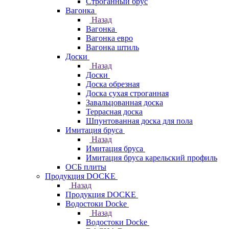
Строганный брус
Вагонка
Назад
Вагонка
Вагонка евро
Вагонка штиль
Доски
Назад
Доски
Доска обрезная
Доска сухая строганная
Завальцованная доска
Террасная доска
Шпунтованная доска для пола
Имитация бруса
Назад
Имитация бруса
Имитация бруса карельский профиль
ОСБ плиты
Продукция DOCKE
Назад
Продукция DOCKE
Водостоки Docke
Назад
Водостоки Docke