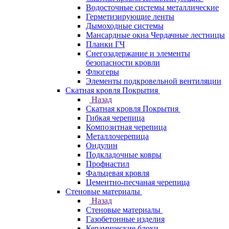
Водосточные системы металлические
Герметизирующие ленты
Дымоходные системы
Мансардные окна Чердачные лестницы
Планки ГЧ
Снегозадержание и элементы
безопасности кровли
Флюгеры
Элементы подкровельной вентиляции
Скатная кровля Покрытия
Назад
Скатная кровля Покрытия
Гибкая черепица
Композитная черепица
Металлочерепица
Ондулин
Подкладочные ковры
Профнастил
Фальцевая кровля
Цементно-песчаная черепица
Стеновые материалы
Назад
Стеновые материалы
Газобетонные изделия
Керамические блоки