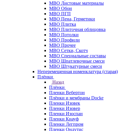
МВО Листовые материалы
МВО Обои
МВО ПГП
МВО Пена, Герметики
МВО Плитка
МВО Плиточная облицовка
МВО Потолки
МВО Профили
МВО Прочее
МВО Сетки, Скотч
МВО Специальные составы
МВО Шпатлевочные смеси
МВО Штукатурные смеси
Неперемещенная номенклатура (старая)
Плёнки
Назад
Плёнки
Пленки Вебертон
Плёнки и мембраны Docke
Пленки Изовек
Пленки Изовер
Пленки Изоспан
Пленки Кнауф
Пленки Легпром
Пленки Ондутис