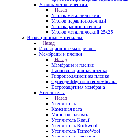
Уголок металлический
Назад
Уголок металлический
Уголок неравнополочный
Уголок равнополочный
Уголок металлический 25х25
Изоляционные материалы
Назад
Изоляционные материалы
Мембраны и пленки
Назад
Мембраны и пленки
Пароизоляционная пленка
Гидроизоляционная пленка
Супердиффузионная мембрана
Ветрозащитная мембрана
Утеплитель
Назад
Утеплитель
Каменная вата
Минеральная вата
Утеплитель Knauf
Утеплитель Rockwool
Утеплитель TermoWool
Утеплитель для бани