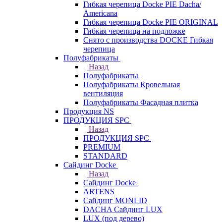
Гибкая черепица Docke PIE Dacha/
Americana
Гибкая черепица Docke PIE ОRIGINАL
Гибкая черепица на подложке
Снято с производства DOCKE Гибкая
черепица
Полуфабрикаты
Назад
Полуфабрикаты
Полуфабрикаты Кровельная
вентиляция
Полуфабрикаты Фасадная плитка
Продукция NS
ПРОДУКЦИЯ SPC
Назад
ПРОДУКЦИЯ SPC
PREMIUM
STANDARD
Сайдинг Docke
Назад
Сайдинг Docke
ARTENS
Cайдинг MONLID
DACHA Сайдинг LUX
LUX (под дерево)