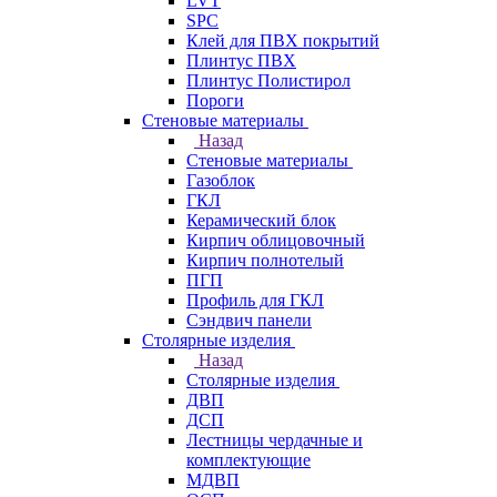
LVT
SPC
Клей для ПВХ покрытий
Плинтус ПВХ
Плинтус Полистирол
Пороги
Стеновые материалы
Назад
Стеновые материалы
Газоблок
ГКЛ
Керамический блок
Кирпич облицовочный
Кирпич полнотелый
ПГП
Профиль для ГКЛ
Сэндвич панели
Столярные изделия
Назад
Столярные изделия
ДВП
ДСП
Лестницы чердачные и
комплектующие
МДВП