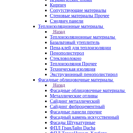
Кирпич
Сопутствующие материалы
Стеновые материалы Прочее
Сэндвич панели
Теплоизоляционные материалы
Назад
Теплоизоляционные материалы
Базальтовый утеплитель
Пена,клей для теплоизоляции
Пенополистерол
Стекловолокно
Теплоизоляция Прочее
Техническая изоляция
Экструзионный пенополистирол
Фасадные облицовочные материалы
Назад
Фасадные облицовочные материалы
Металлические отливы
Сайдинг металлический
Сайдинг фиброцементный
Фасадные панели прочие
Фасадный камень искусственный
Фасады Штукатурные
ФПЛ ГранЛайн Dacha