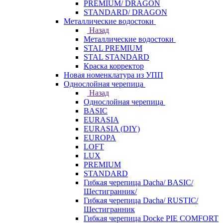
PREMIUM/ DRAGON
STANDARD/ DRAGON
Металлические водостоки
Назад
Металлические водостоки
STAL PREMIUM
STAL STANDARD
Краска корректор
Новая номенклатура из УПП
Однослойная черепица
Назад
Однослойная черепица
BASIC
EURASIA
EURASIA (DIY)
EUROPA
LOFT
LUX
PREMIUM
STANDARD
Гибкая черепица Dacha/ BASIC/
Шестигранник/
Гибкая черепица Dacha/ RUSTIC/
Шестигранник
Гибкая черепица Docke PIE COMFORT