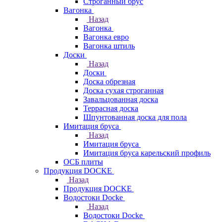
Строганный брус
Вагонка
Назад
Вагонка
Вагонка евро
Вагонка штиль
Доски
Назад
Доски
Доска обрезная
Доска сухая строганная
Завальцованная доска
Террасная доска
Шпунтованная доска для пола
Имитация бруса
Назад
Имитация бруса
Имитация бруса карельский профиль
ОСБ плиты
Продукция DOCKE
Назад
Продукция DOCKE
Водостоки Docke
Назад
Водостоки Docke