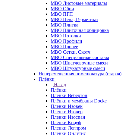
МВО Листовые материалы
МВО Обои
МВО ПГП
МВО Пена, Герметики
МВО Плитка
МВО Плиточная облицовка
МВО Потолки
МВО Профили
МВО Прочее
МВО Сетки, Скотч
МВО Специальные составы
МВО Шпатлевочные смеси
МВО Штукатурные смеси
Неперемещенная номенклатура (старая)
Плёнки
Назад
Плёнки
Пленки Вебертон
Плёнки и мембраны Docke
Пленки Изовек
Пленки Изовер
Пленки Изоспан
Пленки Кнауф
Пленки Легпром
Пленки Ондутис