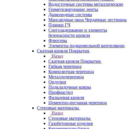
Водосточные системы металлические
Герметизирующие ленты
Дымоходные системы
Мансардные окна Чердачные лестницы
Планки ГЧ
Снегозадержание и элементы
безопасности кровли
Флюгеры
Элементы подкровельной вентиляции
Скатная кровля Покрытия
Назад
Скатная кровля Покрытия
Гибкая черепица
Композитная черепица
Металлочерепица
Ондулин
Подкладочные ковры
Профнастил
Фальцевая кровля
Цементно-песчаная черепица
Стеновые материалы
Назад
Стеновые материалы
Газобетонные изделия
Керамические блоки