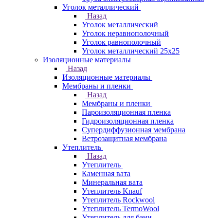
Уголок металлический
Назад
Уголок металлический
Уголок неравнополочный
Уголок равнополочный
Уголок металлический 25х25
Изоляционные материалы
Назад
Изоляционные материалы
Мембраны и пленки
Назад
Мембраны и пленки
Пароизоляционная пленка
Гидроизоляционная пленка
Супердиффузионная мембрана
Ветрозащитная мембрана
Утеплитель
Назад
Утеплитель
Каменная вата
Минеральная вата
Утеплитель Knauf
Утеплитель Rockwool
Утеплитель TermoWool
Утеплитель для бани