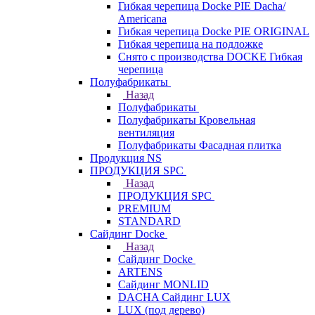
Гибкая черепица Docke PIE Dacha/
Americana
Гибкая черепица Docke PIE ОRIGINАL
Гибкая черепица на подложке
Снято с производства DOCKE Гибкая
черепица
Полуфабрикаты
Назад
Полуфабрикаты
Полуфабрикаты Кровельная
вентиляция
Полуфабрикаты Фасадная плитка
Продукция NS
ПРОДУКЦИЯ SPC
Назад
ПРОДУКЦИЯ SPC
PREMIUM
STANDARD
Сайдинг Docke
Назад
Сайдинг Docke
ARTENS
Cайдинг MONLID
DACHA Сайдинг LUX
LUX (под дерево)