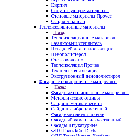
Кирпич
Сопутствующие материалы
Стеновые материалы Прочее
Сэндвич панели
Теплоизоляционные материалы
Назад
Теплоизоляционные материалы
Базальтовый утеплитель
Пена,клей для теплоизоляции
Пенополистерол
Стекловолокно
Теплоизоляция Прочее
Техническая изоляция
Экструзионный пенополистирол
Фасадные облицовочные материалы
Назад
Фасадные облицовочные материалы
Металлические отливы
Сайдинг металлический
Сайдинг фиброцементный
Фасадные панели прочие
Фасадный камень искусственный
Фасады Штукатурные
ФПЛ ГранЛайн Dacha