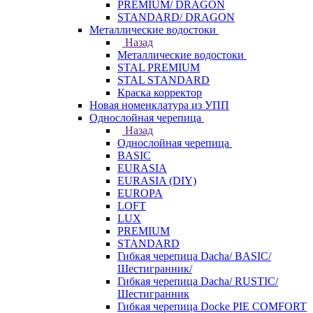
PREMIUM/ DRAGON
STANDARD/ DRAGON
Металлические водостоки
Назад
Металлические водостоки
STAL PREMIUM
STAL STANDARD
Краска корректор
Новая номенклатура из УПП
Однослойная черепица
Назад
Однослойная черепица
BASIC
EURASIA
EURASIA (DIY)
EUROPA
LOFT
LUX
PREMIUM
STANDARD
Гибкая черепица Dacha/ BASIC/
Шестигранник/
Гибкая черепица Dacha/ RUSTIC/
Шестигранник
Гибкая черепица Docke PIE COMFORT