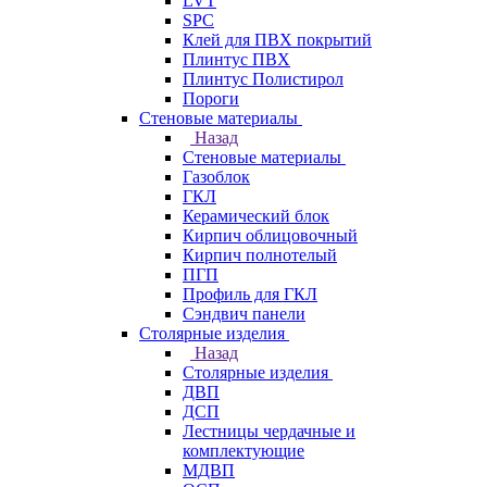
LVT
SPC
Клей для ПВХ покрытий
Плинтус ПВХ
Плинтус Полистирол
Пороги
Стеновые материалы
Назад
Стеновые материалы
Газоблок
ГКЛ
Керамический блок
Кирпич облицовочный
Кирпич полнотелый
ПГП
Профиль для ГКЛ
Сэндвич панели
Столярные изделия
Назад
Столярные изделия
ДВП
ДСП
Лестницы чердачные и
комплектующие
МДВП