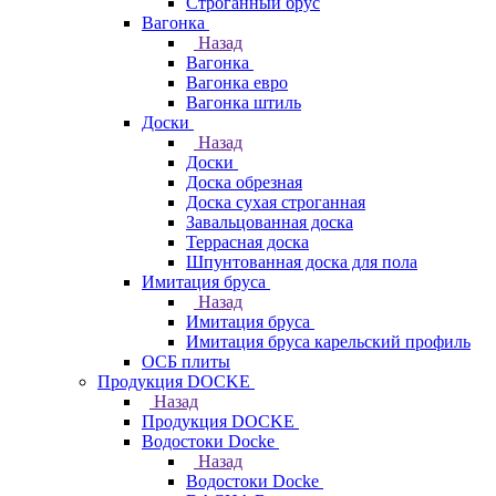
Строганный брус
Вагонка
Назад
Вагонка
Вагонка евро
Вагонка штиль
Доски
Назад
Доски
Доска обрезная
Доска сухая строганная
Завальцованная доска
Террасная доска
Шпунтованная доска для пола
Имитация бруса
Назад
Имитация бруса
Имитация бруса карельский профиль
ОСБ плиты
Продукция DOCKE
Назад
Продукция DOCKE
Водостоки Docke
Назад
Водостоки Docke