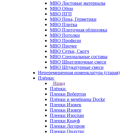
МВО Листовые материалы
МВО Обои
МВО ПГП
МВО Пена, Герметики
МВО Плитка
МВО Плиточная облицовка
МВО Потолки
МВО Профили
МВО Прочее
МВО Сетки, Скотч
МВО Специальные составы
МВО Шпатлевочные смеси
МВО Штукатурные смеси
Неперемещенная номенклатура (старая)
Плёнки
Назад
Плёнки
Пленки Вебертон
Плёнки и мембраны Docke
Пленки Изовек
Пленки Изовер
Пленки Изоспан
Пленки Кнауф
Пленки Легпром
Пленки Ондутис