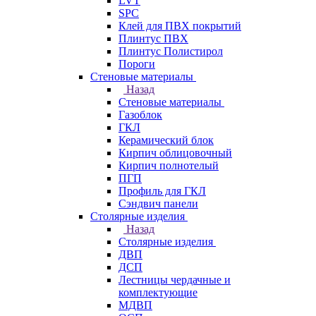
LVT
SPC
Клей для ПВХ покрытий
Плинтус ПВХ
Плинтус Полистирол
Пороги
Стеновые материалы
Назад
Стеновые материалы
Газоблок
ГКЛ
Керамический блок
Кирпич облицовочный
Кирпич полнотелый
ПГП
Профиль для ГКЛ
Сэндвич панели
Столярные изделия
Назад
Столярные изделия
ДВП
ДСП
Лестницы чердачные и
комплектующие
МДВП