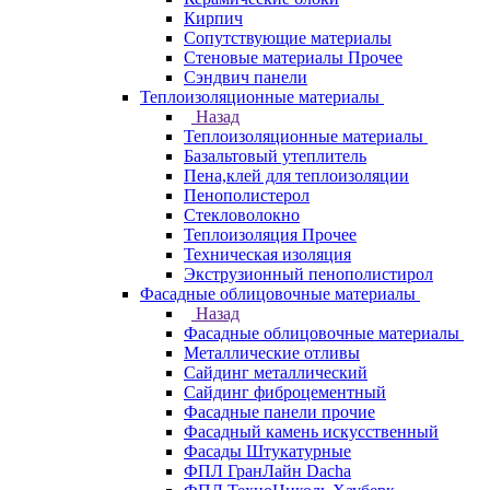
Кирпич
Сопутствующие материалы
Стеновые материалы Прочее
Сэндвич панели
Теплоизоляционные материалы
Назад
Теплоизоляционные материалы
Базальтовый утеплитель
Пена,клей для теплоизоляции
Пенополистерол
Стекловолокно
Теплоизоляция Прочее
Техническая изоляция
Экструзионный пенополистирол
Фасадные облицовочные материалы
Назад
Фасадные облицовочные материалы
Металлические отливы
Сайдинг металлический
Сайдинг фиброцементный
Фасадные панели прочие
Фасадный камень искусственный
Фасады Штукатурные
ФПЛ ГранЛайн Dacha