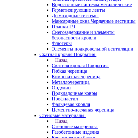
Водосточные системы металлические
Герметизирующие ленты
Дымоходные системы
Мансардные окна Чердачные лестницы
Планки ГЧ
Снегозадержание и элементы
безопасности кровли
Флюгеры
Элементы подкровельной вентиляции
Скатная кровля Покрытия
Назад
Скатная кровля Покрытия
Гибкая черепица
Композитная черепица
Металлочерепица
Ондулин
Подкладочные ковры
Профнастил
Фальцевая кровля
Цементно-песчаная черепица
Стеновые материалы
Назад
Стеновые материалы
Газобетонные изделия
Керамические блоки