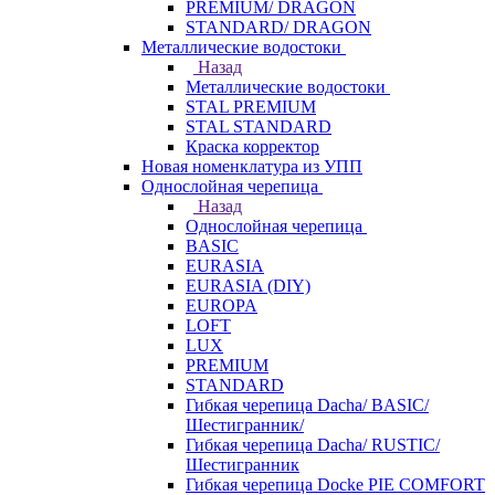
PREMIUM/ DRAGON
STANDARD/ DRAGON
Металлические водостоки
Назад
Металлические водостоки
STAL PREMIUM
STAL STANDARD
Краска корректор
Новая номенклатура из УПП
Однослойная черепица
Назад
Однослойная черепица
BASIC
EURASIA
EURASIA (DIY)
EUROPA
LOFT
LUX
PREMIUM
STANDARD
Гибкая черепица Dacha/ BASIC/
Шестигранник/
Гибкая черепица Dacha/ RUSTIC/
Шестигранник
Гибкая черепица Docke PIE COMFORT