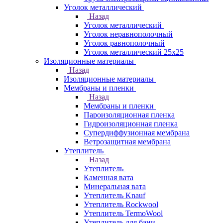
Уголок металлический
Назад
Уголок металлический
Уголок неравнополочный
Уголок равнополочный
Уголок металлический 25х25
Изоляционные материалы
Назад
Изоляционные материалы
Мембраны и пленки
Назад
Мембраны и пленки
Пароизоляционная пленка
Гидроизоляционная пленка
Супердиффузионная мембрана
Ветрозащитная мембрана
Утеплитель
Назад
Утеплитель
Каменная вата
Минеральная вата
Утеплитель Knauf
Утеплитель Rockwool
Утеплитель TermoWool
Утеплитель для бани