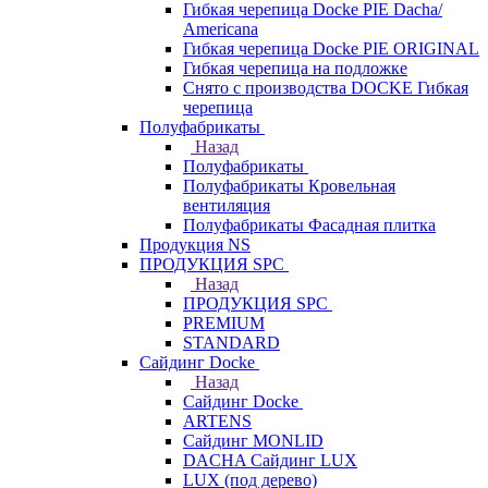
Гибкая черепица Docke PIE Dacha/
Americana
Гибкая черепица Docke PIE ОRIGINАL
Гибкая черепица на подложке
Снято с производства DOCKE Гибкая
черепица
Полуфабрикаты
Назад
Полуфабрикаты
Полуфабрикаты Кровельная
вентиляция
Полуфабрикаты Фасадная плитка
Продукция NS
ПРОДУКЦИЯ SPC
Назад
ПРОДУКЦИЯ SPC
PREMIUM
STANDARD
Сайдинг Docke
Назад
Сайдинг Docke
ARTENS
Cайдинг MONLID
DACHA Сайдинг LUX
LUX (под дерево)