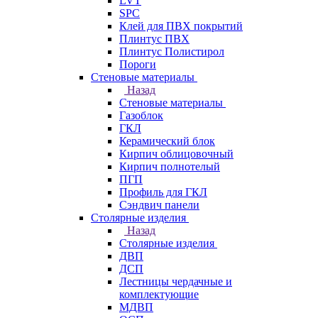
LVT
SPC
Клей для ПВХ покрытий
Плинтус ПВХ
Плинтус Полистирол
Пороги
Стеновые материалы
Назад
Стеновые материалы
Газоблок
ГКЛ
Керамический блок
Кирпич облицовочный
Кирпич полнотелый
ПГП
Профиль для ГКЛ
Сэндвич панели
Столярные изделия
Назад
Столярные изделия
ДВП
ДСП
Лестницы чердачные и
комплектующие
МДВП