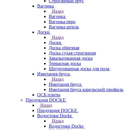
Строганный брус
Вагонка
Назад
Вагонка
Вагонка евро
Вагонка штиль
Доски
Назад
Доски
Доска обрезная
Доска сухая строганная
Завальцованная доска
Террасная доска
Шпунтованная доска для пола
Имитация бруса
Назад
Имитация бруса
Имитация бруса карельский профиль
ОСБ плиты
Продукция DOCKE
Назад
Продукция DOCKE
Водостоки Docke
Назад
Водостоки Docke