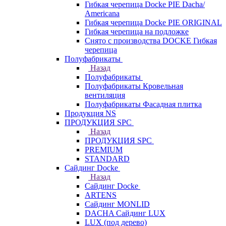
Гибкая черепица Docke PIE Dacha/
Americana
Гибкая черепица Docke PIE ОRIGINАL
Гибкая черепица на подложке
Снято с производства DOCKE Гибкая
черепица
Полуфабрикаты
Назад
Полуфабрикаты
Полуфабрикаты Кровельная
вентиляция
Полуфабрикаты Фасадная плитка
Продукция NS
ПРОДУКЦИЯ SPC
Назад
ПРОДУКЦИЯ SPC
PREMIUM
STANDARD
Сайдинг Docke
Назад
Сайдинг Docke
ARTENS
Cайдинг MONLID
DACHA Сайдинг LUX
LUX (под дерево)