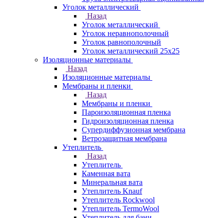
Уголок металлический
Назад
Уголок металлический
Уголок неравнополочный
Уголок равнополочный
Уголок металлический 25х25
Изоляционные материалы
Назад
Изоляционные материалы
Мембраны и пленки
Назад
Мембраны и пленки
Пароизоляционная пленка
Гидроизоляционная пленка
Супердиффузионная мембрана
Ветрозащитная мембрана
Утеплитель
Назад
Утеплитель
Каменная вата
Минеральная вата
Утеплитель Knauf
Утеплитель Rockwool
Утеплитель TermoWool
Утеплитель для бани