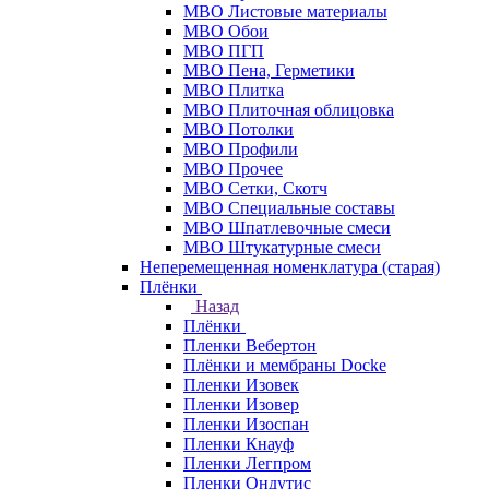
МВО Листовые материалы
МВО Обои
МВО ПГП
МВО Пена, Герметики
МВО Плитка
МВО Плиточная облицовка
МВО Потолки
МВО Профили
МВО Прочее
МВО Сетки, Скотч
МВО Специальные составы
МВО Шпатлевочные смеси
МВО Штукатурные смеси
Неперемещенная номенклатура (старая)
Плёнки
Назад
Плёнки
Пленки Вебертон
Плёнки и мембраны Docke
Пленки Изовек
Пленки Изовер
Пленки Изоспан
Пленки Кнауф
Пленки Легпром
Пленки Ондутис