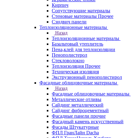
Кирпич
Сопутствующие материалы
Стеновые материалы Прочее
Сэндвич панели
Теплоизоляционные материалы
Назад
Теплоизоляционные материалы
Базальтовый утеплитель
Пена,клей для теплоизоляции
Пенополистерол
Стекловолокно
Теплоизоляция Прочее
Техническая изоляция
Экструзионный пенополистирол
Фасадные облицовочные материалы
Назад
Фасадные облицовочные материалы
Металлические отливы
Сайдинг металлический
Сайдинг фиброцементный
Фасадные панели прочие
Фасадный камень искусственный
Фасады Штукатурные
ФПЛ ГранЛайн Dacha