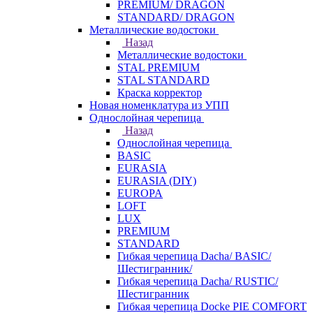
PREMIUM/ DRAGON
STANDARD/ DRAGON
Металлические водостоки
Назад
Металлические водостоки
STAL PREMIUM
STAL STANDARD
Краска корректор
Новая номенклатура из УПП
Однослойная черепица
Назад
Однослойная черепица
BASIC
EURASIA
EURASIA (DIY)
EUROPA
LOFT
LUX
PREMIUM
STANDARD
Гибкая черепица Dacha/ BASIC/
Шестигранник/
Гибкая черепица Dacha/ RUSTIC/
Шестигранник
Гибкая черепица Docke PIE COMFORT