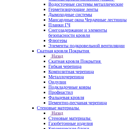
Водосточные системы металлические
Герметизирующие ленты
Дымоходные системы
Мансардные окна Чердачные лестницы
Планки ГЧ
Снегозадержание и элементы
безопасности кровли
Флюгеры
Элементы подкровельной вентиляции
Скатная кровля Покрытия
Назад
Скатная кровля Покрытия
Гибкая черепица
Композитная черепица
Металлочерепица
Ондулин
Подкладочные ковры
Профнастил
Фальцевая кровля
Цементно-песчаная черепица
Стеновые материалы
Назад
Стеновые материалы
Газобетонные изделия
Керамические блоки