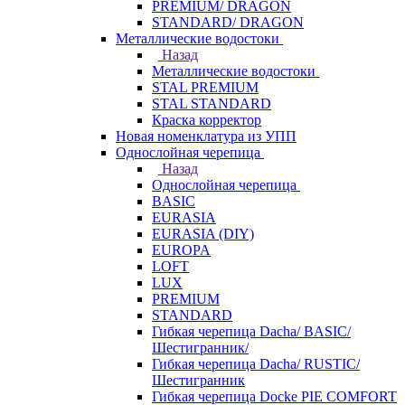
PREMIUM/ DRAGON
STANDARD/ DRAGON
Металлические водостоки
Назад
Металлические водостоки
STAL PREMIUM
STAL STANDARD
Краска корректор
Новая номенклатура из УПП
Однослойная черепица
Назад
Однослойная черепица
BASIC
EURASIA
EURASIA (DIY)
EUROPA
LOFT
LUX
PREMIUM
STANDARD
Гибкая черепица Dacha/ BASIC/
Шестигранник/
Гибкая черепица Dacha/ RUSTIC/
Шестигранник
Гибкая черепица Docke PIE COMFORT