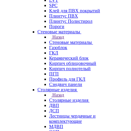
LVT
SPC
Клей для ПВХ покрытий
Плинтус ПВХ
Плинтус Полистирол
Пороги
Стеновые материалы
Назад
Стеновые материалы
Газоблок
ГКЛ
Керамический блок
Кирпич облицовочный
Кирпич полнотелый
ПГП
Профиль для ГКЛ
Сэндвич панели
Столярные изделия
Назад
Столярные изделия
ДВП
ДСП
Лестницы чердачные и
комплектующие
МДВП