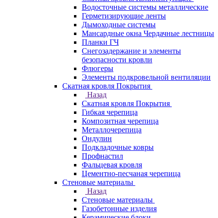
Водосточные системы металлические
Герметизирующие ленты
Дымоходные системы
Мансардные окна Чердачные лестницы
Планки ГЧ
Снегозадержание и элементы
безопасности кровли
Флюгеры
Элементы подкровельной вентиляции
Скатная кровля Покрытия
Назад
Скатная кровля Покрытия
Гибкая черепица
Композитная черепица
Металлочерепица
Ондулин
Подкладочные ковры
Профнастил
Фальцевая кровля
Цементно-песчаная черепица
Стеновые материалы
Назад
Стеновые материалы
Газобетонные изделия
Керамические блоки