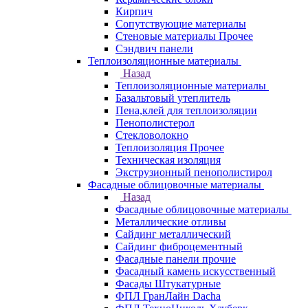
Кирпич
Сопутствующие материалы
Стеновые материалы Прочее
Сэндвич панели
Теплоизоляционные материалы
Назад
Теплоизоляционные материалы
Базальтовый утеплитель
Пена,клей для теплоизоляции
Пенополистерол
Стекловолокно
Теплоизоляция Прочее
Техническая изоляция
Экструзионный пенополистирол
Фасадные облицовочные материалы
Назад
Фасадные облицовочные материалы
Металлические отливы
Сайдинг металлический
Сайдинг фиброцементный
Фасадные панели прочие
Фасадный камень искусственный
Фасады Штукатурные
ФПЛ ГранЛайн Dacha