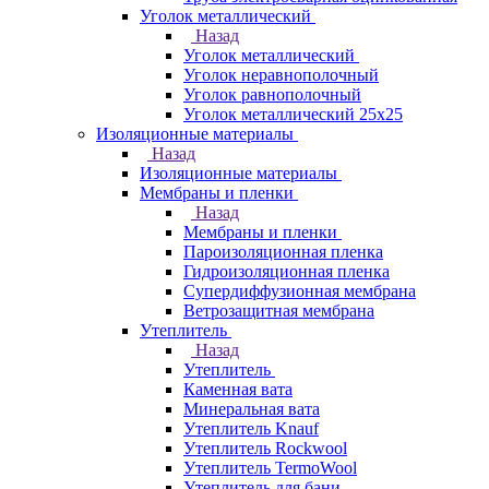
Уголок металлический
Назад
Уголок металлический
Уголок неравнополочный
Уголок равнополочный
Уголок металлический 25х25
Изоляционные материалы
Назад
Изоляционные материалы
Мембраны и пленки
Назад
Мембраны и пленки
Пароизоляционная пленка
Гидроизоляционная пленка
Супердиффузионная мембрана
Ветрозащитная мембрана
Утеплитель
Назад
Утеплитель
Каменная вата
Минеральная вата
Утеплитель Knauf
Утеплитель Rockwool
Утеплитель TermoWool
Утеплитель для бани