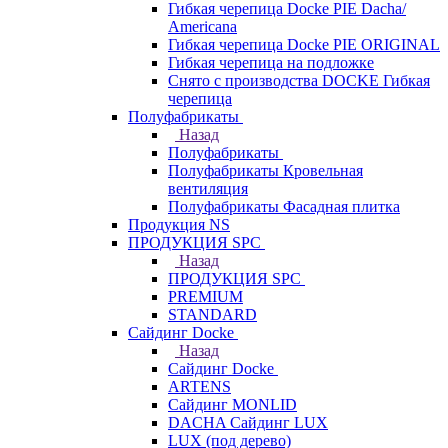
Гибкая черепица Docke PIE Dacha/
Americana
Гибкая черепица Docke PIE ОRIGINАL
Гибкая черепица на подложке
Снято с производства DOCKE Гибкая
черепица
Полуфабрикаты
Назад
Полуфабрикаты
Полуфабрикаты Кровельная
вентиляция
Полуфабрикаты Фасадная плитка
Продукция NS
ПРОДУКЦИЯ SPC
Назад
ПРОДУКЦИЯ SPC
PREMIUM
STANDARD
Сайдинг Docke
Назад
Сайдинг Docke
ARTENS
Cайдинг MONLID
DACHA Сайдинг LUX
LUX (под дерево)