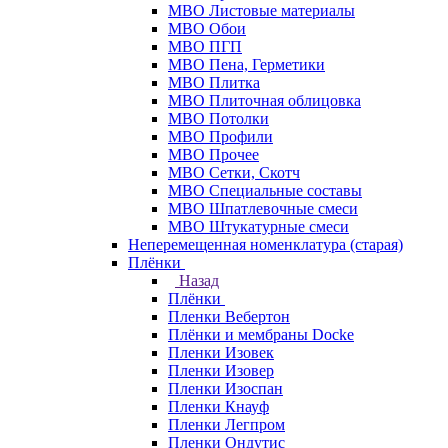
МВО Листовые материалы
МВО Обои
МВО ПГП
МВО Пена, Герметики
МВО Плитка
МВО Плиточная облицовка
МВО Потолки
МВО Профили
МВО Прочее
МВО Сетки, Скотч
МВО Специальные составы
МВО Шпатлевочные смеси
МВО Штукатурные смеси
Неперемещенная номенклатура (старая)
Плёнки
Назад
Плёнки
Пленки Вебертон
Плёнки и мембраны Docke
Пленки Изовек
Пленки Изовер
Пленки Изоспан
Пленки Кнауф
Пленки Легпром
Пленки Ондутис