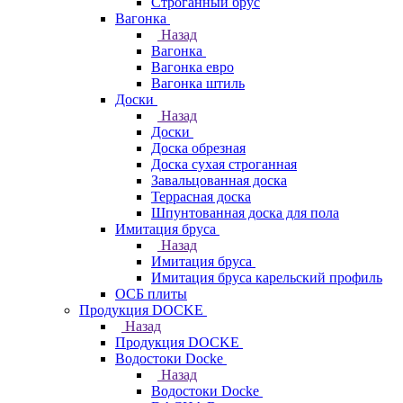
Строганный брус
Вагонка
Назад
Вагонка
Вагонка евро
Вагонка штиль
Доски
Назад
Доски
Доска обрезная
Доска сухая строганная
Завальцованная доска
Террасная доска
Шпунтованная доска для пола
Имитация бруса
Назад
Имитация бруса
Имитация бруса карельский профиль
ОСБ плиты
Продукция DOCKE
Назад
Продукция DOCKE
Водостоки Docke
Назад
Водостоки Docke