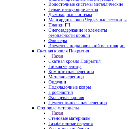
Водосточные системы металлические
Герметизирующие ленты
Дымоходные системы
Мансардные окна Чердачные лестницы
Планки ГЧ
Снегозадержание и элементы
безопасности кровли
Флюгеры
Элементы подкровельной вентиляции
Скатная кровля Покрытия
Назад
Скатная кровля Покрытия
Гибкая черепица
Композитная черепица
Металлочерепица
Ондулин
Подкладочные ковры
Профнастил
Фальцевая кровля
Цементно-песчаная черепица
Стеновые материалы
Назад
Стеновые материалы
Газобетонные изделия
Керамические блоки