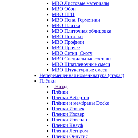
МВО Листовые материалы
МВО Обои
МВО ПГП
МВО Пена, Герметики
МВО Плитка
МВО Плиточная облицовка
МВО Потолки
МВО Профили
МВО Прочее
МВО Сетки, Скотч
МВО Специальные составы
МВО Шпатлевочные смеси
МВО Штукатурные смеси
Неперемещенная номенклатура (старая)
Плёнки
Назад
Плёнки
Пленки Вебертон
Плёнки и мембраны Docke
Пленки Изовек
Пленки Изовер
Пленки Изоспан
Пленки Кнауф
Пленки Легпром
Пленки Ондутис