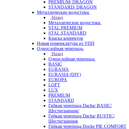
PREMIUM/ DRAGON
STANDARD/ DRAGON
Металлические водостоки
Назад
Металлические водостоки
STAL PREMIUM
STAL STANDARD
Краска корректор
Новая номенклатура из УПП
Однослойная черепица
Назад
Однослойная черепица
BASIC
EURASIA
EURASIA (DIY)
EUROPA
LOFT
LUX
PREMIUM
STANDARD
Гибкая черепица Dacha/ BASIC/
Шестигранник/
Гибкая черепица Dacha/ RUSTIC/
Шестигранник
Гибкая черепица Docke PIE COMFORT