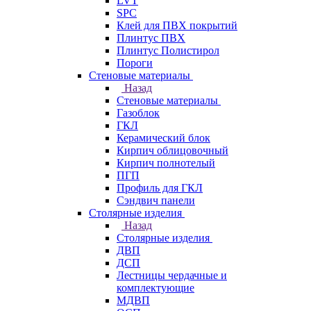
LVT
SPC
Клей для ПВХ покрытий
Плинтус ПВХ
Плинтус Полистирол
Пороги
Стеновые материалы
Назад
Стеновые материалы
Газоблок
ГКЛ
Керамический блок
Кирпич облицовочный
Кирпич полнотелый
ПГП
Профиль для ГКЛ
Сэндвич панели
Столярные изделия
Назад
Столярные изделия
ДВП
ДСП
Лестницы чердачные и
комплектующие
МДВП