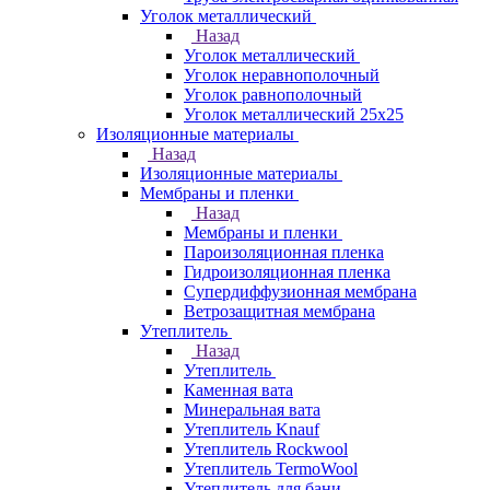
Уголок металлический
Назад
Уголок металлический
Уголок неравнополочный
Уголок равнополочный
Уголок металлический 25х25
Изоляционные материалы
Назад
Изоляционные материалы
Мембраны и пленки
Назад
Мембраны и пленки
Пароизоляционная пленка
Гидроизоляционная пленка
Супердиффузионная мембрана
Ветрозащитная мембрана
Утеплитель
Назад
Утеплитель
Каменная вата
Минеральная вата
Утеплитель Knauf
Утеплитель Rockwool
Утеплитель TermoWool
Утеплитель для бани