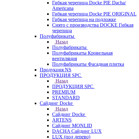
Гибкая черепица Docke PIE Dacha/
Americana
Гибкая черепица Docke PIE ОRIGINАL
Гибкая черепица на подложке
Снято с производства DOCKE Гибкая
черепица
Полуфабрикаты
Назад
Полуфабрикаты
Полуфабрикаты Кровельная
вентиляция
Полуфабрикаты Фасадная плитка
Продукция NS
ПРОДУКЦИЯ SPC
Назад
ПРОДУКЦИЯ SPC
PREMIUM
STANDARD
Сайдинг Docke
Назад
Сайдинг Docke
ARTENS
Cайдинг MONLID
DACHA Сайдинг LUX
LUX (под дерево)