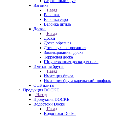
Строганный брус
Вагонка
Назад
Вагонка
Вагонка евро
Вагонка штиль
Доски
Назад
Доски
Доска обрезная
Доска сухая строганная
Завальцованная доска
Террасная доска
Шпунтованная доска для пола
Имитация бруса
Назад
Имитация бруса
Имитация бруса карельский профиль
ОСБ плиты
Продукция DOCKE
Назад
Продукция DOCKE
Водостоки Docke
Назад
Водостоки Docke