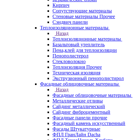
Кирпич
Сопутствующие материалы
Стеновые материалы Прочее
Сэндвич панели
Теплоизоляционные материалы
Назад
Теплоизоляционные материалы
Базальтовый утеплитель
Пена,клей для теплоизоляции
Пенополистерол
Стекловолокно
Теплоизоляция Прочее
Техническая изоляция
Экструзионный пенополистирол
Фасадные облицовочные материалы
Назад
Фасадные облицовочные материалы
Металлические отливы
Сайдинг металлический
Сайдинг фиброцементный
Фасадные панели прочие
Фасадный камень искусственный
Фасады Штукатурные
ФПЛ ГранЛайн Dacha