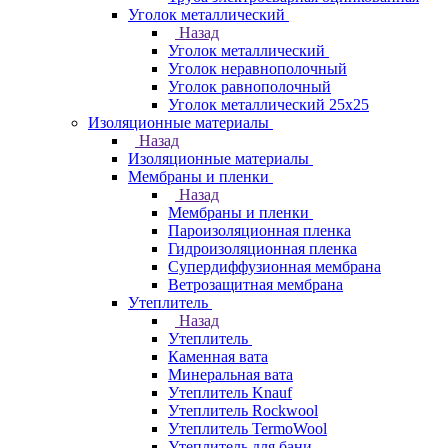
Уголок металлический
Назад
Уголок металлический
Уголок неравнополочный
Уголок равнополочный
Уголок металлический 25х25
Изоляционные материалы
Назад
Изоляционные материалы
Мембраны и пленки
Назад
Мембраны и пленки
Пароизоляционная пленка
Гидроизоляционная пленка
Супердиффузионная мембрана
Ветрозащитная мембрана
Утеплитель
Назад
Утеплитель
Каменная вата
Минеральная вата
Утеплитель Knauf
Утеплитель Rockwool
Утеплитель TermoWool
Утеплитель для бани