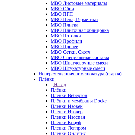
МВО Листовые материалы
МВО Обои
МВО ПГП
МВО Пена, Герметики
МВО Плитка
МВО Плиточная облицовка
МВО Потолки
МВО Профили
МВО Прочее
МВО Сетки, Скотч
МВО Специальные составы
МВО Шпатлевочные смеси
МВО Штукатурные смеси
Неперемещенная номенклатура (старая)
Плёнки
Назад
Плёнки
Пленки Вебертон
Плёнки и мембраны Docke
Пленки Изовек
Пленки Изовер
Пленки Изоспан
Пленки Кнауф
Пленки Легпром
Пленки Ондутис