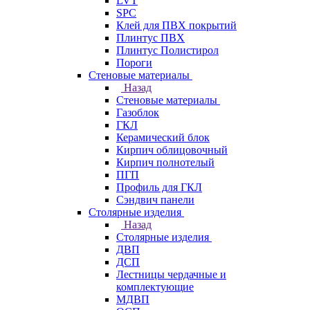
LVT
SPC
Клей для ПВХ покрытий
Плинтус ПВХ
Плинтус Полистирол
Пороги
Стеновые материалы
Назад
Стеновые материалы
Газоблок
ГКЛ
Керамический блок
Кирпич облицовочный
Кирпич полнотелый
ПГП
Профиль для ГКЛ
Сэндвич панели
Столярные изделия
Назад
Столярные изделия
ДВП
ДСП
Лестницы чердачные и
комплектующие
МДВП