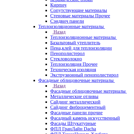
Кирпич
Сопутствующие материалы
Стеновые материалы Прочее
Сэндвич панели
Теплоизоляционные материалы
Назад
Теплоизоляционные материалы
Базальтовый утеплитель
Пена,клей для теплоизоляции
Пенополистерол
Стекловолокно
Теплоизоляция Прочее
Техническая изоляция
Экструзионный пенополистирол
Фасадные облицовочные материалы
Назад
Фасадные облицовочные материалы
Металлические отливы
Сайдинг металлический
Сайдинг фиброцементный
Фасадные панели прочие
Фасадный камень искусственный
Фасады Штукатурные
ФПЛ ГранЛайн Dacha