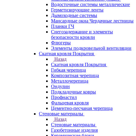
Водосточные системы металлические
Герметизирующие ленты
Дымоходные системы
Мансардные окна Чердачные лестницы
Планки ГЧ
Снегозадержание и элементы
безопасности кровли
Флюгеры
Элементы подкровельной вентиляции
Скатная кровля Покрытия
Назад
Скатная кровля Покрытия
Гибкая черепица
Композитная черепица
Металлочерепица
Ондулин
Подкладочные ковры
Профнастил
Фальцевая кровля
Цементно-песчаная черепица
Стеновые материалы
Назад
Стеновые материалы
Газобетонные изделия
Керамические блоки