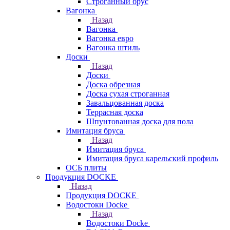
Строганный брус
Вагонка
Назад
Вагонка
Вагонка евро
Вагонка штиль
Доски
Назад
Доски
Доска обрезная
Доска сухая строганная
Завальцованная доска
Террасная доска
Шпунтованная доска для пола
Имитация бруса
Назад
Имитация бруса
Имитация бруса карельский профиль
ОСБ плиты
Продукция DOCKE
Назад
Продукция DOCKE
Водостоки Docke
Назад
Водостоки Docke