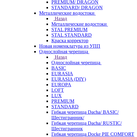
PREMIUM/ DRAGON
STANDARD/ DRAGON
Металлические водостоки
Назад
Металлические водостоки
STAL PREMIUM
STAL STANDARD
Краска корректор
Новая номенклатура из УПП
Однослойная черепица
Назад
Однослойная черепица
BASIC
EURASIA
EURASIA (DIY)
EUROPA
LOFT
LUX
PREMIUM
STANDARD
Гибкая черепица Dacha/ BASIC/
Шестигранник/
Гибкая черепица Dacha/ RUSTIC/
Шестигранник
Гибкая черепица Docke PIE COMFORT