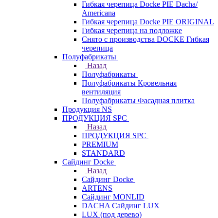
Гибкая черепица Docke PIE Dacha/
Americana
Гибкая черепица Docke PIE ОRIGINАL
Гибкая черепица на подложке
Снято с производства DOCKE Гибкая
черепица
Полуфабрикаты
Назад
Полуфабрикаты
Полуфабрикаты Кровельная
вентиляция
Полуфабрикаты Фасадная плитка
Продукция NS
ПРОДУКЦИЯ SPC
Назад
ПРОДУКЦИЯ SPC
PREMIUM
STANDARD
Сайдинг Docke
Назад
Сайдинг Docke
ARTENS
Cайдинг MONLID
DACHA Сайдинг LUX
LUX (под дерево)