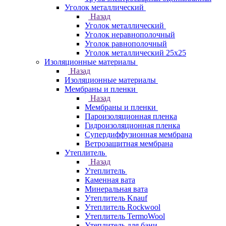
Уголок металлический
Назад
Уголок металлический
Уголок неравнополочный
Уголок равнополочный
Уголок металлический 25х25
Изоляционные материалы
Назад
Изоляционные материалы
Мембраны и пленки
Назад
Мембраны и пленки
Пароизоляционная пленка
Гидроизоляционная пленка
Супердиффузионная мембрана
Ветрозащитная мембрана
Утеплитель
Назад
Утеплитель
Каменная вата
Минеральная вата
Утеплитель Knauf
Утеплитель Rockwool
Утеплитель TermoWool
Утеплитель для бани