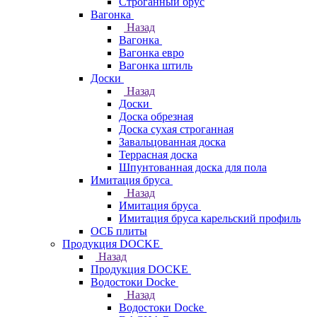
Строганный брус
Вагонка
Назад
Вагонка
Вагонка евро
Вагонка штиль
Доски
Назад
Доски
Доска обрезная
Доска сухая строганная
Завальцованная доска
Террасная доска
Шпунтованная доска для пола
Имитация бруса
Назад
Имитация бруса
Имитация бруса карельский профиль
ОСБ плиты
Продукция DOCKE
Назад
Продукция DOCKE
Водостоки Docke
Назад
Водостоки Docke