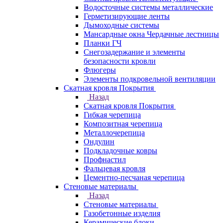
Водосточные системы металлические
Герметизирующие ленты
Дымоходные системы
Мансардные окна Чердачные лестницы
Планки ГЧ
Снегозадержание и элементы
безопасности кровли
Флюгеры
Элементы подкровельной вентиляции
Скатная кровля Покрытия
Назад
Скатная кровля Покрытия
Гибкая черепица
Композитная черепица
Металлочерепица
Ондулин
Подкладочные ковры
Профнастил
Фальцевая кровля
Цементно-песчаная черепица
Стеновые материалы
Назад
Стеновые материалы
Газобетонные изделия
Керамические блоки