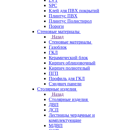
LVT
SPC
Клей для ПВХ покрытий
Плинтус ПВХ
Плинтус Полистирол
Пороги
Стеновые материалы
Назад
Стеновые материалы
Газоблок
ГКЛ
Керамический блок
Кирпич облицовочный
Кирпич полнотелый
ПГП
Профиль для ГКЛ
Сэндвич панели
Столярные изделия
Назад
Столярные изделия
ДВП
ДСП
Лестницы чердачные и
комплектующие
МДВП