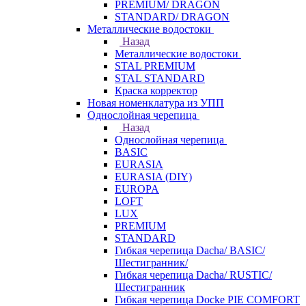
PREMIUM/ DRAGON
STANDARD/ DRAGON
Металлические водостоки
Назад
Металлические водостоки
STAL PREMIUM
STAL STANDARD
Краска корректор
Новая номенклатура из УПП
Однослойная черепица
Назад
Однослойная черепица
BASIC
EURASIA
EURASIA (DIY)
EUROPA
LOFT
LUX
PREMIUM
STANDARD
Гибкая черепица Dacha/ BASIC/
Шестигранник/
Гибкая черепица Dacha/ RUSTIC/
Шестигранник
Гибкая черепица Docke PIE COMFORT