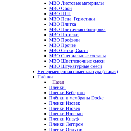
МВО Листовые материалы
МВО Обои
МВО ПГП
МВО Пена, Герметики
МВО Плитка
МВО Плиточная облицовка
МВО Потолки
МВО Профили
МВО Прочее
МВО Сетки, Скотч
МВО Специальные составы
МВО Шпатлевочные смеси
МВО Штукатурные смеси
Неперемещенная номенклатура (старая)
Плёнки
Назад
Плёнки
Пленки Вебертон
Плёнки и мембраны Docke
Пленки Изовек
Пленки Изовер
Пленки Изоспан
Пленки Кнауф
Пленки Легпром
Пленки Ондутис