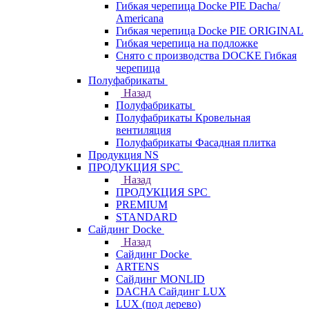
Гибкая черепица Docke PIE Dacha/
Americana
Гибкая черепица Docke PIE ОRIGINАL
Гибкая черепица на подложке
Снято с производства DOCKE Гибкая
черепица
Полуфабрикаты
Назад
Полуфабрикаты
Полуфабрикаты Кровельная
вентиляция
Полуфабрикаты Фасадная плитка
Продукция NS
ПРОДУКЦИЯ SPC
Назад
ПРОДУКЦИЯ SPC
PREMIUM
STANDARD
Сайдинг Docke
Назад
Сайдинг Docke
ARTENS
Cайдинг MONLID
DACHA Сайдинг LUX
LUX (под дерево)