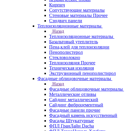
Кирпич
Сопутствующие материалы
Стеновые материалы Прочее
Сэндвич панели
Теплоизоляционные материалы
Назад
Теплоизоляционные материалы
Базальтовый утеплитель
Пена,клей для теплоизоляции
Пенополистерол
Стекловолокно
Теплоизоляция Прочее
Техническая изоляция
Экструзионный пенополистирол
Фасадные облицовочные материалы
Назад
Фасадные облицовочные материалы
Металлические отливы
Сайдинг металлический
Сайдинг фиброцементный
Фасадные панели прочие
Фасадный камень искусственный
Фасады Штукатурные
ФПЛ ГранЛайн Dacha