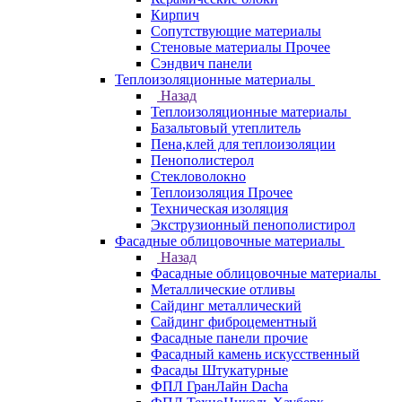
Кирпич
Сопутствующие материалы
Стеновые материалы Прочее
Сэндвич панели
Теплоизоляционные материалы
Назад
Теплоизоляционные материалы
Базальтовый утеплитель
Пена,клей для теплоизоляции
Пенополистерол
Стекловолокно
Теплоизоляция Прочее
Техническая изоляция
Экструзионный пенополистирол
Фасадные облицовочные материалы
Назад
Фасадные облицовочные материалы
Металлические отливы
Сайдинг металлический
Сайдинг фиброцементный
Фасадные панели прочие
Фасадный камень искусственный
Фасады Штукатурные
ФПЛ ГранЛайн Dacha