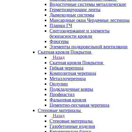
Водосточные системы металлические
Герметизирующие ленты
Дымоходные системы
Мансардные окна Чердачные лестницы
Планки ГЧ
Снегозадержание и элементы
безопасности кровли
Флюгеры
Элементы подкровельной вентиляции
Скатная кровля Покрытия
Назад
Скатная кровля Покрытия
Гибкая черепица
Композитная черепица
Металлочерепица
Ондулин
Подкладочные ковры
Профнастил
Фальцевая кровля
Цементно-песчаная черепица
Стеновые материалы
Назад
Стеновые материалы
Газобетонные изделия
Керамические блоки