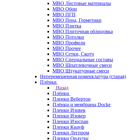
МВО Листовые материалы
МВО Обои
МВО ПГП
МВО Пена, Герметики
МВО Плитка
МВО Плиточная облицовка
МВО Потолки
МВО Профили
МВО Прочее
МВО Сетки, Скотч
МВО Специальные составы
МВО Шпатлевочные смеси
МВО Штукатурные смеси
Неперемещенная номенклатура (старая)
Плёнки
Назад
Плёнки
Пленки Вебертон
Плёнки и мембраны Docke
Пленки Изовек
Пленки Изовер
Пленки Изоспан
Пленки Кнауф
Пленки Легпром
Пленки Ондутис