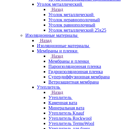
Уголок металлический
Назад
Уголок металлический
Уголок неравнополочный
Уголок равнополочный
Уголок металлический 25х25
Изоляционные материалы
Назад
Изоляционные материалы
Мембраны и пленки
Назад
Мембраны и пленки
Пароизоляционная пленка
Гидроизоляционная пленка
Супердиффузионная мембрана
Ветрозащитная мембрана
Утеплитель
Назад
Утеплитель
Каменная вата
Минеральная вата
Утеплитель Knauf
Утеплитель Rockwool
Утеплитель TermoWool
Утеплитель для бани