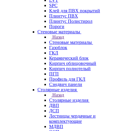
LVT
SPC
Клей для ПВХ покрытий
Плинтус ПВХ
Плинтус Полистирол
Пороги
Стеновые материалы
Назад
Стеновые материалы
Газоблок
ГКЛ
Керамический блок
Кирпич облицовочный
Кирпич полнотелый
ПГП
Профиль для ГКЛ
Сэндвич панели
Столярные изделия
Назад
Столярные изделия
ДВП
ДСП
Лестницы чердачные и
комплектующие
МДВП