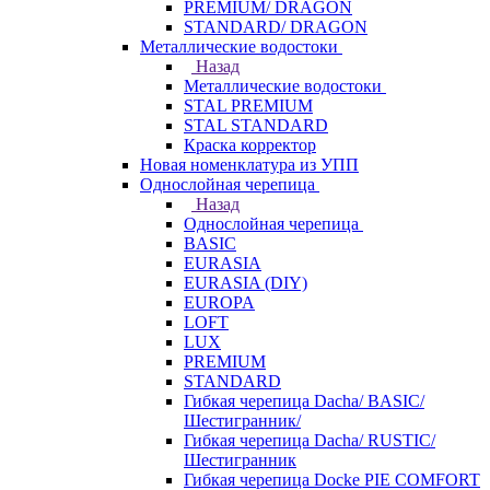
PREMIUM/ DRAGON
STANDARD/ DRAGON
Металлические водостоки
Назад
Металлические водостоки
STAL PREMIUM
STAL STANDARD
Краска корректор
Новая номенклатура из УПП
Однослойная черепица
Назад
Однослойная черепица
BASIC
EURASIA
EURASIA (DIY)
EUROPA
LOFT
LUX
PREMIUM
STANDARD
Гибкая черепица Dacha/ BASIC/
Шестигранник/
Гибкая черепица Dacha/ RUSTIC/
Шестигранник
Гибкая черепица Docke PIE COMFORT