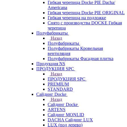
Гибкая черепица Docke PIE Dacha/
Americana
Гибкая черепица Docke PIE ОRIGINАL
Гибкая черепица на подложке
Снято с производства DOCKE Гибкая
черепица
Полуфабрикаты
Назад
Полуфабрикаты
Полуфабрикаты Кровельная
вентиляция
Полуфабрикаты Фасадная плитка
Продукция NS
ПРОДУКЦИЯ SPC
Назад
ПРОДУКЦИЯ SPC
PREMIUM
STANDARD
Сайдинг Docke
Назад
Сайдинг Docke
ARTENS
Cайдинг MONLID
DACHA Сайдинг LUX
LUX (под дерево)