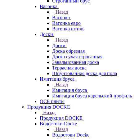
Строганный брус
Вагонка
Назад
Вагонка
Вагонка евро
Вагонка штиль
Доски
Назад
Доски
Доска обрезная
Доска сухая строганная
Завальцованная доска
Террасная доска
Шпунтованная доска для пола
Имитация бруса
Назад
Имитация бруса
Имитация бруса карельский профиль
ОСБ плиты
Продукция DOCKE
Назад
Продукция DOCKE
Водостоки Docke
Назад
Водостоки Docke