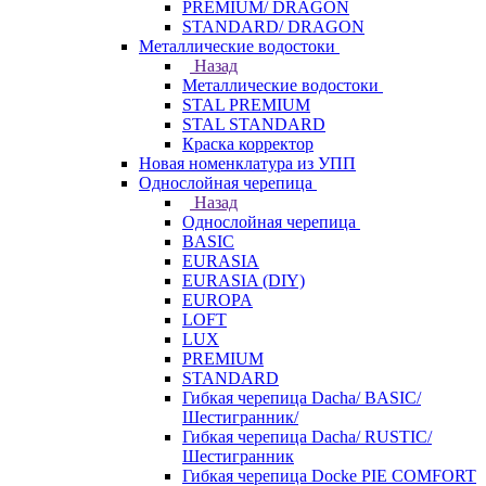
PREMIUM/ DRAGON
STANDARD/ DRAGON
Металлические водостоки
Назад
Металлические водостоки
STAL PREMIUM
STAL STANDARD
Краска корректор
Новая номенклатура из УПП
Однослойная черепица
Назад
Однослойная черепица
BASIC
EURASIA
EURASIA (DIY)
EUROPA
LOFT
LUX
PREMIUM
STANDARD
Гибкая черепица Dacha/ BASIC/
Шестигранник/
Гибкая черепица Dacha/ RUSTIC/
Шестигранник
Гибкая черепица Docke PIE COMFORT