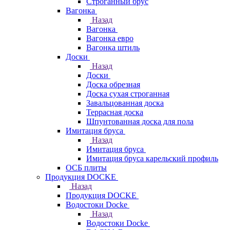
Строганный брус
Вагонка
Назад
Вагонка
Вагонка евро
Вагонка штиль
Доски
Назад
Доски
Доска обрезная
Доска сухая строганная
Завальцованная доска
Террасная доска
Шпунтованная доска для пола
Имитация бруса
Назад
Имитация бруса
Имитация бруса карельский профиль
ОСБ плиты
Продукция DOCKE
Назад
Продукция DOCKE
Водостоки Docke
Назад
Водостоки Docke