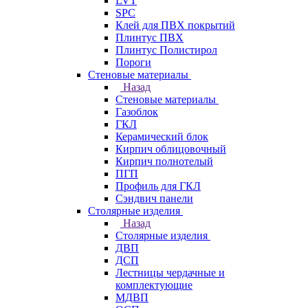
LVT
SPC
Клей для ПВХ покрытий
Плинтус ПВХ
Плинтус Полистирол
Пороги
Стеновые материалы
Назад
Стеновые материалы
Газоблок
ГКЛ
Керамический блок
Кирпич облицовочный
Кирпич полнотелый
ПГП
Профиль для ГКЛ
Сэндвич панели
Столярные изделия
Назад
Столярные изделия
ДВП
ДСП
Лестницы чердачные и
комплектующие
МДВП