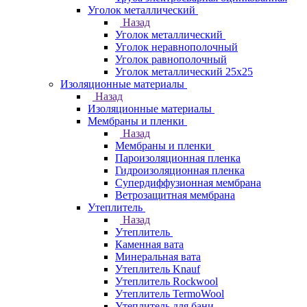
Уголок металлический
Назад
Уголок металлический
Уголок неравнополочный
Уголок равнополочный
Уголок металлический 25х25
Изоляционные материалы
Назад
Изоляционные материалы
Мембраны и пленки
Назад
Мембраны и пленки
Пароизоляционная пленка
Гидроизоляционная пленка
Супердиффузионная мембрана
Ветрозащитная мембрана
Утеплитель
Назад
Утеплитель
Каменная вата
Минеральная вата
Утеплитель Knauf
Утеплитель Rockwool
Утеплитель TermoWool
Утеплитель для бани