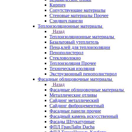
Кирпич
Сопутствующие материалы
Стеновые материалы Прочее
Сэндвич панели
Теплоизоляционные материалы
Назад
Теплоизоляционные материалы
Базальтовый утеплитель
Пена,клей для теплоизоляции
Пенополистерол
Стекловолокно
Теплоизоляция Прочее
Техническая изоляция
Экструзионный пенополистирол
Фасадные облицовочные материалы
Назад
Фасадные облицовочные материалы
Металлические отливы
Сайдинг металлический
Сайдинг фиброцементный
Фасадные панели прочие
Фасадный камень искусственный
Фасады Штукатурные
ФПЛ ГранЛайн Dacha