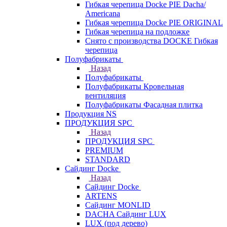
Гибкая черепица Docke PIE Dacha/
Americana
Гибкая черепица Docke PIE ОRIGINАL
Гибкая черепица на подложке
Снято с производства DOCKE Гибкая
черепица
Полуфабрикаты
Назад
Полуфабрикаты
Полуфабрикаты Кровельная
вентиляция
Полуфабрикаты Фасадная плитка
Продукция NS
ПРОДУКЦИЯ SPC
Назад
ПРОДУКЦИЯ SPC
PREMIUM
STANDARD
Сайдинг Docke
Назад
Сайдинг Docke
ARTENS
Cайдинг MONLID
DACHA Сайдинг LUX
LUX (под дерево)