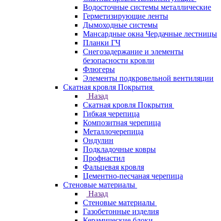
Водосточные системы металлические
Герметизирующие ленты
Дымоходные системы
Мансардные окна Чердачные лестницы
Планки ГЧ
Снегозадержание и элементы
безопасности кровли
Флюгеры
Элементы подкровельной вентиляции
Скатная кровля Покрытия
Назад
Скатная кровля Покрытия
Гибкая черепица
Композитная черепица
Металлочерепица
Ондулин
Подкладочные ковры
Профнастил
Фальцевая кровля
Цементно-песчаная черепица
Стеновые материалы
Назад
Стеновые материалы
Газобетонные изделия
Керамические блоки