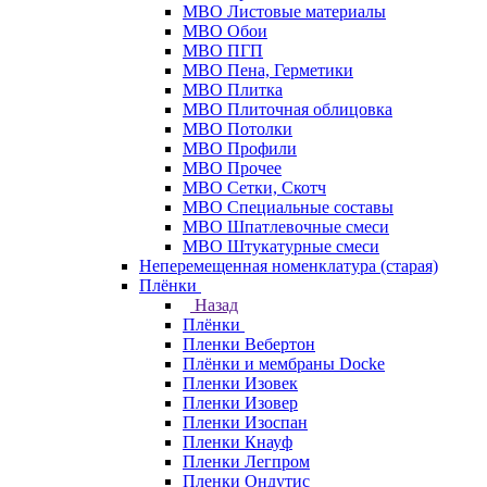
МВО Листовые материалы
МВО Обои
МВО ПГП
МВО Пена, Герметики
МВО Плитка
МВО Плиточная облицовка
МВО Потолки
МВО Профили
МВО Прочее
МВО Сетки, Скотч
МВО Специальные составы
МВО Шпатлевочные смеси
МВО Штукатурные смеси
Неперемещенная номенклатура (старая)
Плёнки
Назад
Плёнки
Пленки Вебертон
Плёнки и мембраны Docke
Пленки Изовек
Пленки Изовер
Пленки Изоспан
Пленки Кнауф
Пленки Легпром
Пленки Ондутис