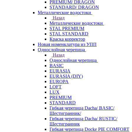
PREMIUM/ DRAGON
STANDARD/ DRAGON
Металлические водостоки
Назад
Металлические водостоки
STAL PREMIUM
STAL STANDARD
Краска корректор
Новая номенклатура из УПП
Однослойная черепица
Назад
Однослойная черепица
BASIC
EURASIA
EURASIA (DIY)
EUROPA
LOFT
LUX
PREMIUM
STANDARD
Гибкая черепица Dacha/ BASIC/
Шестигранник/
Гибкая черепица Dacha/ RUSTIC/
Шестигранник
Гибкая черепица Docke PIE COMFORT