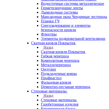
Водосточные системы металлические
Герметизирующие ленты
Дымоходные системы
Мансардные окна Чердачные лестницы
Планки ГЧ
Снегозадержание и элементы
безопасности кровли
Флюгеры
Элементы подкровельной вентиляции
Скатная кровля Покрытия
Назад
Скатная кровля Покрытия
Гибкая черепица
Композитная черепица
Металлочерепица
Ондулин
Подкладочные ковры
Профнастил
Фальцевая кровля
Цементно-песчаная черепица
Стеновые материалы
Назад
Стеновые материалы
Газобетонные изделия
Керамические блоки