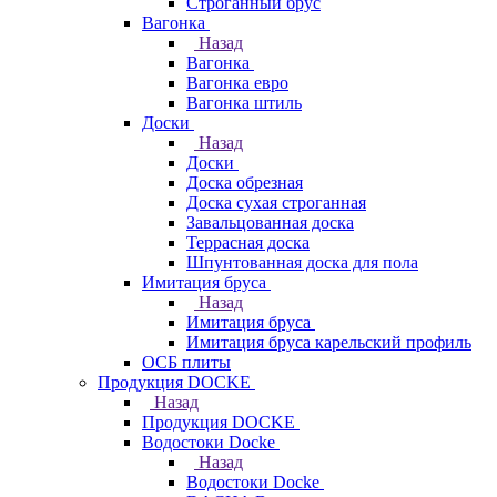
Строганный брус
Вагонка
Назад
Вагонка
Вагонка евро
Вагонка штиль
Доски
Назад
Доски
Доска обрезная
Доска сухая строганная
Завальцованная доска
Террасная доска
Шпунтованная доска для пола
Имитация бруса
Назад
Имитация бруса
Имитация бруса карельский профиль
ОСБ плиты
Продукция DOCKE
Назад
Продукция DOCKE
Водостоки Docke
Назад
Водостоки Docke