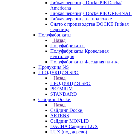
Гибкая черепица Docke PIE Dacha/
Americana
Гибкая черепица Docke PIE ОRIGINАL
Гибкая черепица на подложке
Снято с производства DOCKE Гибкая
черепица
Полуфабрикаты
Назад
Полуфабрикаты
Полуфабрикаты Кровельная
вентиляция
Полуфабрикаты Фасадная плитка
Продукция NS
ПРОДУКЦИЯ SPC
Назад
ПРОДУКЦИЯ SPC
PREMIUM
STANDARD
Сайдинг Docke
Назад
Сайдинг Docke
ARTENS
Cайдинг MONLID
DACHA Сайдинг LUX
LUX (под дерево)