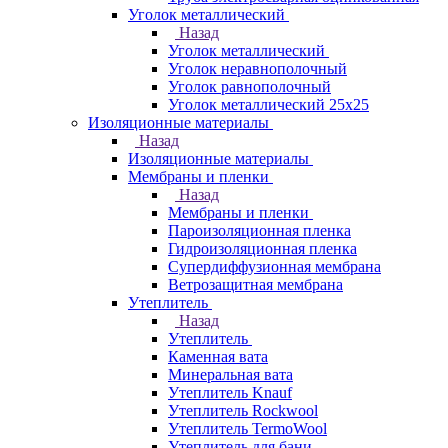
Уголок металлический
Назад
Уголок металлический
Уголок неравнополочный
Уголок равнополочный
Уголок металлический 25х25
Изоляционные материалы
Назад
Изоляционные материалы
Мембраны и пленки
Назад
Мембраны и пленки
Пароизоляционная пленка
Гидроизоляционная пленка
Супердиффузионная мембрана
Ветрозащитная мембрана
Утеплитель
Назад
Утеплитель
Каменная вата
Минеральная вата
Утеплитель Knauf
Утеплитель Rockwool
Утеплитель TermoWool
Утеплитель для бани