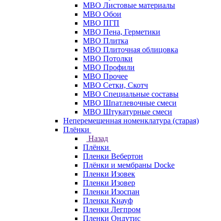
МВО Листовые материалы
МВО Обои
МВО ПГП
МВО Пена, Герметики
МВО Плитка
МВО Плиточная облицовка
МВО Потолки
МВО Профили
МВО Прочее
МВО Сетки, Скотч
МВО Специальные составы
МВО Шпатлевочные смеси
МВО Штукатурные смеси
Неперемещенная номенклатура (старая)
Плёнки
Назад
Плёнки
Пленки Вебертон
Плёнки и мембраны Docke
Пленки Изовек
Пленки Изовер
Пленки Изоспан
Пленки Кнауф
Пленки Легпром
Пленки Ондутис