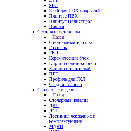
LVT
SPC
Клей для ПВХ покрытий
Плинтус ПВХ
Плинтус Полистирол
Пороги
Стеновые материалы
Назад
Стеновые материалы
Газоблок
ГКЛ
Керамический блок
Кирпич облицовочный
Кирпич полнотелый
ПГП
Профиль для ГКЛ
Сэндвич панели
Столярные изделия
Назад
Столярные изделия
ДВП
ДСП
Лестницы чердачные и
комплектующие
МДВП