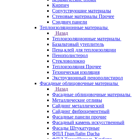
Кирпич
Сопутствующие материалы
Стеновые материалы Прочее
Сэндвич панели
Теплоизоляционные материалы
Назад
Теплоизоляционные материалы
Базальтовый утеплитель
Пена,клей для теплоизоляции
Пенополистерол
Стекловолокно
Теплоизоляция Прочее
Техническая изоляция
Экструзионный пенополистирол
Фасадные облицовочные материалы
Назад
Фасадные облицовочные материалы
Металлические отливы
Сайдинг металлический
Сайдинг фиброцементный
Фасадные панели прочие
Фасадный камень искусственный
Фасады Штукатурные
ФПЛ ГранЛайн Dacha