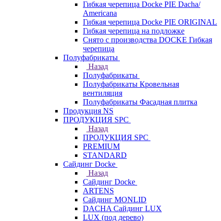
Гибкая черепица Docke PIE Dacha/
Americana
Гибкая черепица Docke PIE ОRIGINАL
Гибкая черепица на подложке
Снято с производства DOCKE Гибкая
черепица
Полуфабрикаты
Назад
Полуфабрикаты
Полуфабрикаты Кровельная
вентиляция
Полуфабрикаты Фасадная плитка
Продукция NS
ПРОДУКЦИЯ SPC
Назад
ПРОДУКЦИЯ SPC
PREMIUM
STANDARD
Сайдинг Docke
Назад
Сайдинг Docke
ARTENS
Cайдинг MONLID
DACHA Сайдинг LUX
LUX (под дерево)