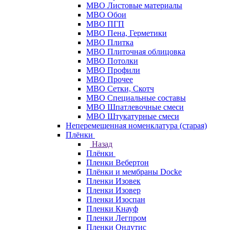
МВО Листовые материалы
МВО Обои
МВО ПГП
МВО Пена, Герметики
МВО Плитка
МВО Плиточная облицовка
МВО Потолки
МВО Профили
МВО Прочее
МВО Сетки, Скотч
МВО Специальные составы
МВО Шпатлевочные смеси
МВО Штукатурные смеси
Неперемещенная номенклатура (старая)
Плёнки
Назад
Плёнки
Пленки Вебертон
Плёнки и мембраны Docke
Пленки Изовек
Пленки Изовер
Пленки Изоспан
Пленки Кнауф
Пленки Легпром
Пленки Ондутис