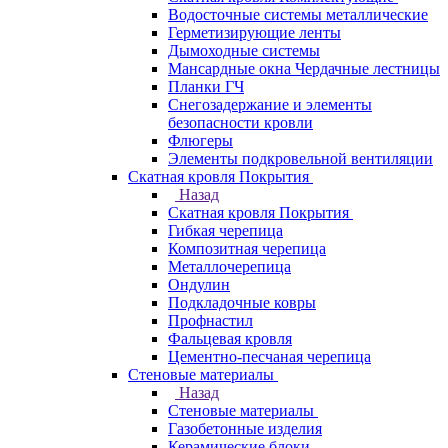
Водосточные системы металлические
Герметизирующие ленты
Дымоходные системы
Мансардные окна Чердачные лестницы
Планки ГЧ
Снегозадержание и элементы
безопасности кровли
Флюгеры
Элементы подкровельной вентиляции
Скатная кровля Покрытия
Назад
Скатная кровля Покрытия
Гибкая черепица
Композитная черепица
Металлочерепица
Ондулин
Подкладочные ковры
Профнастил
Фальцевая кровля
Цементно-песчаная черепица
Стеновые материалы
Назад
Стеновые материалы
Газобетонные изделия
Керамические блоки