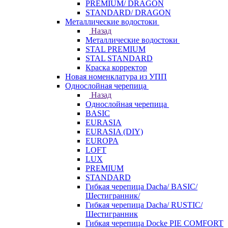
PREMIUM/ DRAGON
STANDARD/ DRAGON
Металлические водостоки
Назад
Металлические водостоки
STAL PREMIUM
STAL STANDARD
Краска корректор
Новая номенклатура из УПП
Однослойная черепица
Назад
Однослойная черепица
BASIC
EURASIA
EURASIA (DIY)
EUROPA
LOFT
LUX
PREMIUM
STANDARD
Гибкая черепица Dacha/ BASIC/
Шестигранник/
Гибкая черепица Dacha/ RUSTIC/
Шестигранник
Гибкая черепица Docke PIE COMFORT