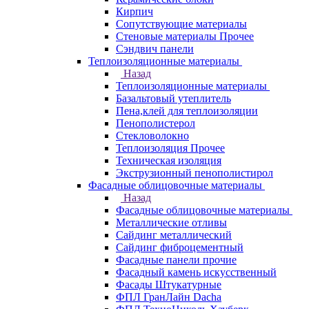
Кирпич
Сопутствующие материалы
Стеновые материалы Прочее
Сэндвич панели
Теплоизоляционные материалы
Назад
Теплоизоляционные материалы
Базальтовый утеплитель
Пена,клей для теплоизоляции
Пенополистерол
Стекловолокно
Теплоизоляция Прочее
Техническая изоляция
Экструзионный пенополистирол
Фасадные облицовочные материалы
Назад
Фасадные облицовочные материалы
Металлические отливы
Сайдинг металлический
Сайдинг фиброцементный
Фасадные панели прочие
Фасадный камень искусственный
Фасады Штукатурные
ФПЛ ГранЛайн Dacha