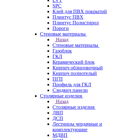
LVT
SPC
Клей для ПВХ покрытий
Плинтус ПВХ
Плинтус Полистирол
Пороги
Стеновые материалы
Назад
Стеновые материалы
Газоблок
ГКЛ
Керамический блок
Кирпич облицовочный
Кирпич полнотелый
ПГП
Профиль для ГКЛ
Сэндвич панели
Столярные изделия
Назад
Столярные изделия
ДВП
ДСП
Лестницы чердачные и
комплектующие
МДВП