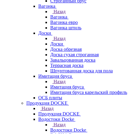
Строганный брус
Вагонка
Назад
Вагонка
Вагонка евро
Вагонка штиль
Доски
Назад
Доски
Доска обрезная
Доска сухая строганная
Завальцованная доска
Террасная доска
Шпунтованная доска для пола
Имитация бруса
Назад
Имитация бруса
Имитация бруса карельский профиль
ОСБ плиты
Продукция DOCKE
Назад
Продукция DOCKE
Водостоки Docke
Назад
Водостоки Docke