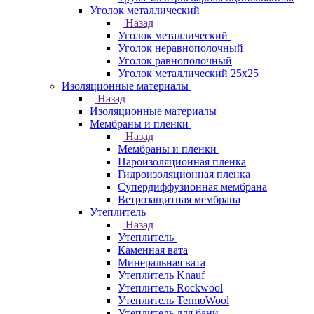
Уголок металлический
Назад
Уголок металлический
Уголок неравнополочный
Уголок равнополочный
Уголок металлический 25х25
Изоляционные материалы
Назад
Изоляционные материалы
Мембраны и пленки
Назад
Мембраны и пленки
Пароизоляционная пленка
Гидроизоляционная пленка
Супердиффузионная мембрана
Ветрозащитная мембрана
Утеплитель
Назад
Утеплитель
Каменная вата
Минеральная вата
Утеплитель Knauf
Утеплитель Rockwool
Утеплитель TermoWool
Утеплитель для бани