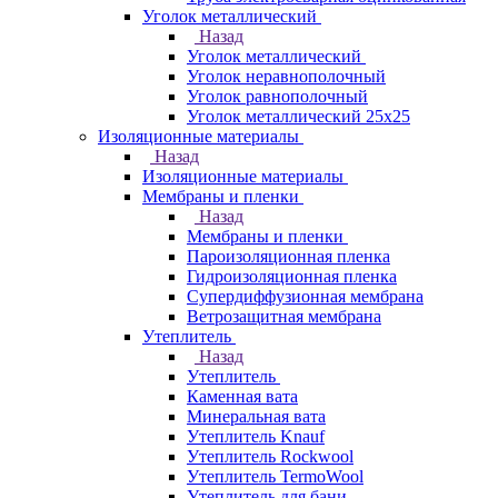
Уголок металлический
Назад
Уголок металлический
Уголок неравнополочный
Уголок равнополочный
Уголок металлический 25х25
Изоляционные материалы
Назад
Изоляционные материалы
Мембраны и пленки
Назад
Мембраны и пленки
Пароизоляционная пленка
Гидроизоляционная пленка
Супердиффузионная мембрана
Ветрозащитная мембрана
Утеплитель
Назад
Утеплитель
Каменная вата
Минеральная вата
Утеплитель Knauf
Утеплитель Rockwool
Утеплитель TermoWool
Утеплитель для бани