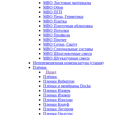
МВО Листовые материалы
МВО Обои
МВО ПГП
МВО Пена, Герметики
МВО Плитка
МВО Плиточная облицовка
МВО Потолки
МВО Профили
МВО Прочее
МВО Сетки, Скотч
МВО Специальные составы
МВО Шпатлевочные смеси
МВО Штукатурные смеси
Неперемещенная номенклатура (старая)
Плёнки
Назад
Плёнки
Пленки Вебертон
Плёнки и мембраны Docke
Пленки Изовек
Пленки Изовер
Пленки Изоспан
Пленки Кнауф
Пленки Легпром
Пленки Ондутис