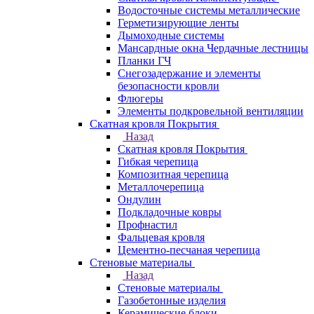
Водосточные системы металлические
Герметизирующие ленты
Дымоходные системы
Мансардные окна Чердачные лестницы
Планки ГЧ
Снегозадержание и элементы
безопасности кровли
Флюгеры
Элементы подкровельной вентиляции
Скатная кровля Покрытия
Назад
Скатная кровля Покрытия
Гибкая черепица
Композитная черепица
Металлочерепица
Ондулин
Подкладочные ковры
Профнастил
Фальцевая кровля
Цементно-песчаная черепица
Стеновые материалы
Назад
Стеновые материалы
Газобетонные изделия
Керамические блоки