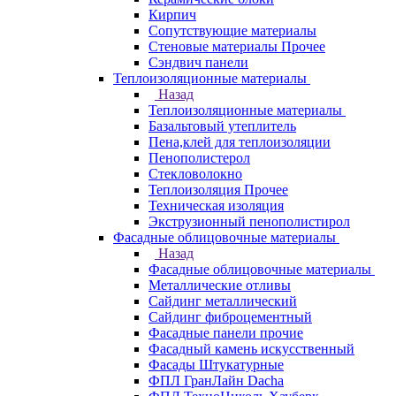
Кирпич
Сопутствующие материалы
Стеновые материалы Прочее
Сэндвич панели
Теплоизоляционные материалы
Назад
Теплоизоляционные материалы
Базальтовый утеплитель
Пена,клей для теплоизоляции
Пенополистерол
Стекловолокно
Теплоизоляция Прочее
Техническая изоляция
Экструзионный пенополистирол
Фасадные облицовочные материалы
Назад
Фасадные облицовочные материалы
Металлические отливы
Сайдинг металлический
Сайдинг фиброцементный
Фасадные панели прочие
Фасадный камень искусственный
Фасады Штукатурные
ФПЛ ГранЛайн Dacha