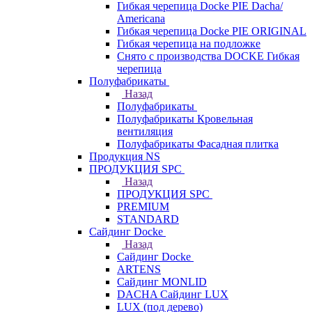
Гибкая черепица Docke PIE Dacha/
Americana
Гибкая черепица Docke PIE ОRIGINАL
Гибкая черепица на подложке
Снято с производства DOCKE Гибкая
черепица
Полуфабрикаты
Назад
Полуфабрикаты
Полуфабрикаты Кровельная
вентиляция
Полуфабрикаты Фасадная плитка
Продукция NS
ПРОДУКЦИЯ SPC
Назад
ПРОДУКЦИЯ SPC
PREMIUM
STANDARD
Сайдинг Docke
Назад
Сайдинг Docke
ARTENS
Cайдинг MONLID
DACHA Сайдинг LUX
LUX (под дерево)