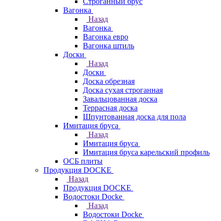
Строганный брус
Вагонка
Назад
Вагонка
Вагонка евро
Вагонка штиль
Доски
Назад
Доски
Доска обрезная
Доска сухая строганная
Завальцованная доска
Террасная доска
Шпунтованная доска для пола
Имитация бруса
Назад
Имитация бруса
Имитация бруса карельский профиль
ОСБ плиты
Продукция DOCKE
Назад
Продукция DOCKE
Водостоки Docke
Назад
Водостоки Docke