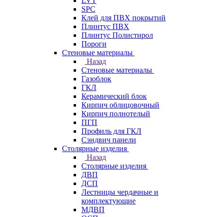
LVT
SPC
Клей для ПВХ покрытий
Плинтус ПВХ
Плинтус Полистирол
Пороги
Стеновые материалы
Назад
Стеновые материалы
Газоблок
ГКЛ
Керамический блок
Кирпич облицовочный
Кирпич полнотелый
ПГП
Профиль для ГКЛ
Сэндвич панели
Столярные изделия
Назад
Столярные изделия
ДВП
ДСП
Лестницы чердачные и
комплектующие
МДВП