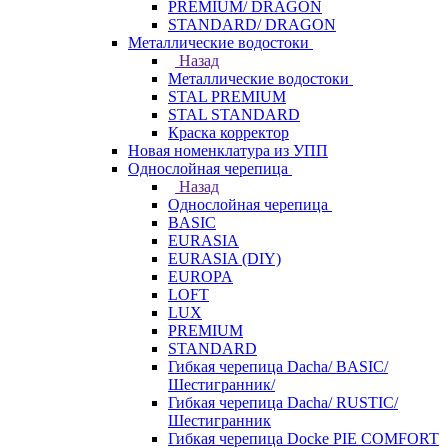
PREMIUM/ DRAGON
STANDARD/ DRAGON
Металлические водостоки
Назад
Металлические водостоки
STAL PREMIUM
STAL STANDARD
Краска корректор
Новая номенклатура из УПП
Однослойная черепица
Назад
Однослойная черепица
BASIC
EURASIA
EURASIA (DIY)
EUROPA
LOFT
LUX
PREMIUM
STANDARD
Гибкая черепица Dacha/ BASIC/
Шестигранник/
Гибкая черепица Dacha/ RUSTIC/
Шестигранник
Гибкая черепица Docke PIE COMFORT