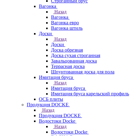
Строганный брус
Вагонка
Назад
Вагонка
Вагонка евро
Вагонка штиль
Доски
Назад
Доски
Доска обрезная
Доска сухая строганная
Завальцованная доска
Террасная доска
Шпунтованная доска для пола
Имитация бруса
Назад
Имитация бруса
Имитация бруса карельский профиль
ОСБ плиты
Продукция DOCKE
Назад
Продукция DOCKE
Водостоки Docke
Назад
Водостоки Docke