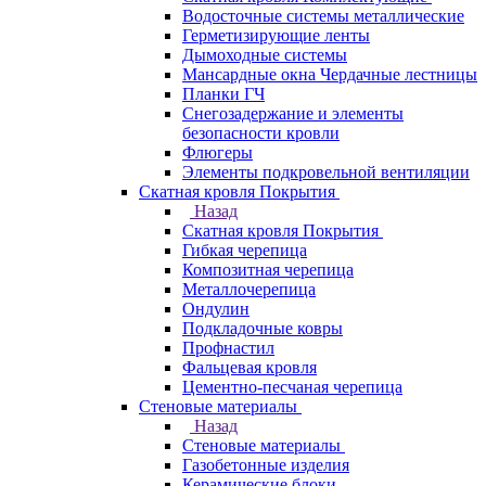
Водосточные системы металлические
Герметизирующие ленты
Дымоходные системы
Мансардные окна Чердачные лестницы
Планки ГЧ
Снегозадержание и элементы
безопасности кровли
Флюгеры
Элементы подкровельной вентиляции
Скатная кровля Покрытия
Назад
Скатная кровля Покрытия
Гибкая черепица
Композитная черепица
Металлочерепица
Ондулин
Подкладочные ковры
Профнастил
Фальцевая кровля
Цементно-песчаная черепица
Стеновые материалы
Назад
Стеновые материалы
Газобетонные изделия
Керамические блоки