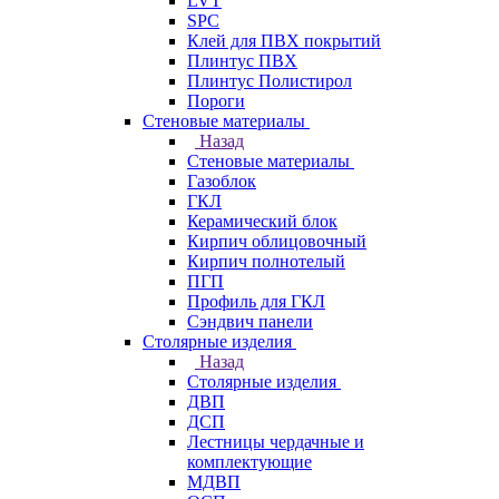
LVT
SPC
Клей для ПВХ покрытий
Плинтус ПВХ
Плинтус Полистирол
Пороги
Стеновые материалы
Назад
Стеновые материалы
Газоблок
ГКЛ
Керамический блок
Кирпич облицовочный
Кирпич полнотелый
ПГП
Профиль для ГКЛ
Сэндвич панели
Столярные изделия
Назад
Столярные изделия
ДВП
ДСП
Лестницы чердачные и
комплектующие
МДВП