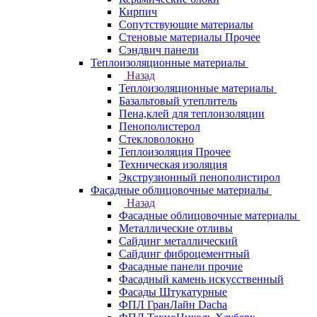
Кирпич
Сопутствующие материалы
Стеновые материалы Прочее
Сэндвич панели
Теплоизоляционные материалы
Назад
Теплоизоляционные материалы
Базальтовый утеплитель
Пена,клей для теплоизоляции
Пенополистерол
Стекловолокно
Теплоизоляция Прочее
Техническая изоляция
Экструзионный пенополистирол
Фасадные облицовочные материалы
Назад
Фасадные облицовочные материалы
Металлические отливы
Сайдинг металлический
Сайдинг фиброцементный
Фасадные панели прочие
Фасадный камень искусственный
Фасады Штукатурные
ФПЛ ГранЛайн Dacha