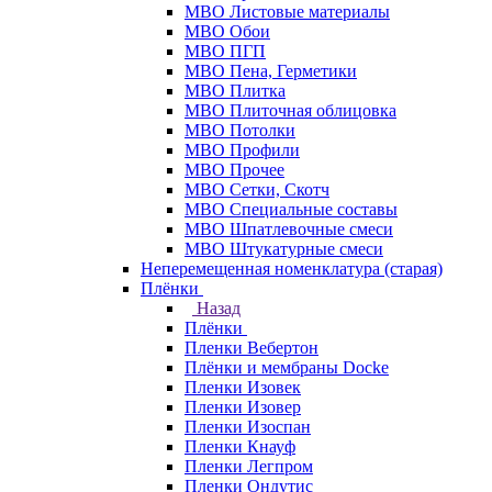
МВО Листовые материалы
МВО Обои
МВО ПГП
МВО Пена, Герметики
МВО Плитка
МВО Плиточная облицовка
МВО Потолки
МВО Профили
МВО Прочее
МВО Сетки, Скотч
МВО Специальные составы
МВО Шпатлевочные смеси
МВО Штукатурные смеси
Неперемещенная номенклатура (старая)
Плёнки
Назад
Плёнки
Пленки Вебертон
Плёнки и мембраны Docke
Пленки Изовек
Пленки Изовер
Пленки Изоспан
Пленки Кнауф
Пленки Легпром
Пленки Ондутис