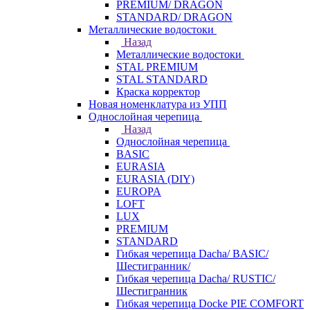
PREMIUM/ DRAGON
STANDARD/ DRAGON
Металлические водостоки
Назад
Металлические водостоки
STAL PREMIUM
STAL STANDARD
Краска корректор
Новая номенклатура из УПП
Однослойная черепица
Назад
Однослойная черепица
BASIC
EURASIA
EURASIA (DIY)
EUROPA
LOFT
LUX
PREMIUM
STANDARD
Гибкая черепица Dacha/ BASIC/
Шестигранник/
Гибкая черепица Dacha/ RUSTIC/
Шестигранник
Гибкая черепица Docke PIE COMFORT