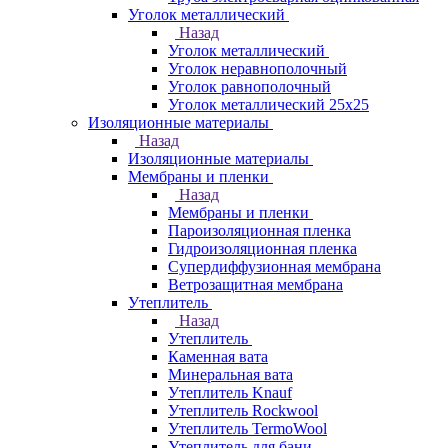
Уголок металлический
Назад
Уголок металлический
Уголок неравнополочный
Уголок равнополочный
Уголок металлический 25х25
Изоляционные материалы
Назад
Изоляционные материалы
Мембраны и пленки
Назад
Мембраны и пленки
Пароизоляционная пленка
Гидроизоляционная пленка
Супердиффузионная мембрана
Ветрозащитная мембрана
Утеплитель
Назад
Утеплитель
Каменная вата
Минеральная вата
Утеплитель Knauf
Утеплитель Rockwool
Утеплитель TermoWool
Утеплитель для бани