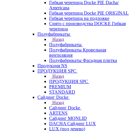
Гибкая черепица Docke PIE Dacha/
Americana
Гибкая черепица Docke PIE ОRIGINАL
Гибкая черепица на подложке
Снято с производства DOCKE Гибкая
черепица
Полуфабрикаты
Назад
Полуфабрикаты
Полуфабрикаты Кровельная
вентиляция
Полуфабрикаты Фасадная плитка
Продукция NS
ПРОДУКЦИЯ SPC
Назад
ПРОДУКЦИЯ SPC
PREMIUM
STANDARD
Сайдинг Docke
Назад
Сайдинг Docke
ARTENS
Cайдинг MONLID
DACHA Сайдинг LUX
LUX (под дерево)