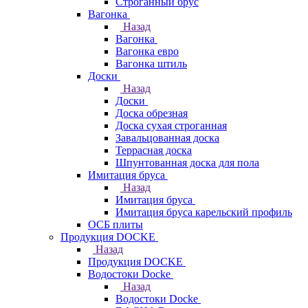
Строганный брус
Вагонка
Назад
Вагонка
Вагонка евро
Вагонка штиль
Доски
Назад
Доски
Доска обрезная
Доска сухая строганная
Завальцованная доска
Террасная доска
Шпунтованная доска для пола
Имитация бруса
Назад
Имитация бруса
Имитация бруса карельский профиль
ОСБ плиты
Продукция DOCKE
Назад
Продукция DOCKE
Водостоки Docke
Назад
Водостоки Docke