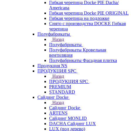
Гибкая черепица Docke PIE Dacha/
Americana
Гибкая черепица Docke PIE ОRIGINАL
Гибкая черепица на подложке
Снято с производства DOCKE Гибкая
черепица
Полуфабрикаты
Назад
Полуфабрикаты
Полуфабрикаты Кровельная
вентиляция
Полуфабрикаты Фасадная плитка
Продукция NS
ПРОДУКЦИЯ SPC
Назад
ПРОДУКЦИЯ SPC
PREMIUM
STANDARD
Сайдинг Docke
Назад
Сайдинг Docke
ARTENS
Cайдинг MONLID
DACHA Сайдинг LUX
LUX (под дерево)