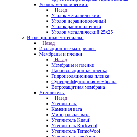
Уголок металлический
Назад
Уголок металлический
Уголок неравнополочный
Уголок равнополочный
Уголок металлический 25х25
Изоляционные материалы
Назад
Изоляционные материалы
Мембраны и пленки
Назад
Мембраны и пленки
Пароизоляционная пленка
Гидроизоляционная пленка
Супердиффузионная мембрана
Ветрозащитная мембрана
Утеплитель
Назад
Утеплитель
Каменная вата
Минеральная вата
Утеплитель Knauf
Утеплитель Rockwool
Утеплитель TermoWool
Утеплитель для бани