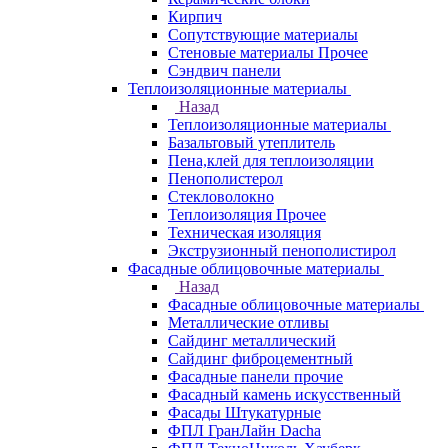
Кирпич
Сопутствующие материалы
Стеновые материалы Прочее
Сэндвич панели
Теплоизоляционные материалы
Назад
Теплоизоляционные материалы
Базальтовый утеплитель
Пена,клей для теплоизоляции
Пенополистерол
Стекловолокно
Теплоизоляция Прочее
Техническая изоляция
Экструзионный пенополистирол
Фасадные облицовочные материалы
Назад
Фасадные облицовочные материалы
Металлические отливы
Сайдинг металлический
Сайдинг фиброцементный
Фасадные панели прочие
Фасадный камень искусственный
Фасады Штукатурные
ФПЛ ГранЛайн Dacha