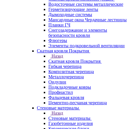
Водосточные системы металлические
Герметизирующие ленты
Дымоходные системы
Мансардные окна Чердачные лестницы
Планки ГЧ
Снегозадержание и элементы
безопасности кровли
Флюгеры
Элементы подкровельной вентиляции
Скатная кровля Покрытия
Назад
Скатная кровля Покрытия
Гибкая черепица
Композитная черепица
Металлочерепица
Ондулин
Подкладочные ковры
Профнастил
Фальцевая кровля
Цементно-песчаная черепица
Стеновые материалы
Назад
Стеновые материалы
Газобетонные изделия
Керамические блоки