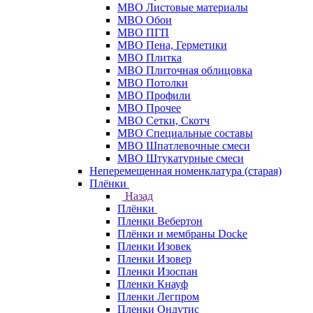
МВО Листовые материалы
МВО Обои
МВО ПГП
МВО Пена, Герметики
МВО Плитка
МВО Плиточная облицовка
МВО Потолки
МВО Профили
МВО Прочее
МВО Сетки, Скотч
МВО Специальные составы
МВО Шпатлевочные смеси
МВО Штукатурные смеси
Неперемещенная номенклатура (старая)
Плёнки
Назад
Плёнки
Пленки Вебертон
Плёнки и мембраны Docke
Пленки Изовек
Пленки Изовер
Пленки Изоспан
Пленки Кнауф
Пленки Легпром
Пленки Ондутис