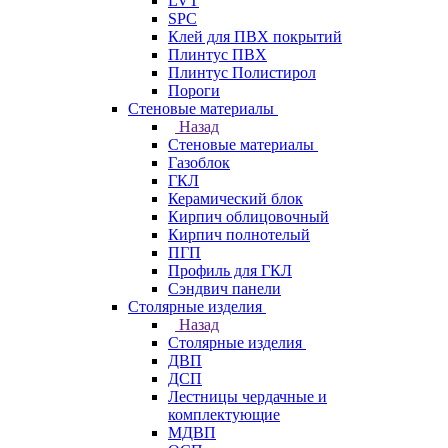
LVT
SPC
Клей для ПВХ покрытий
Плинтус ПВХ
Плинтус Полистирол
Пороги
Стеновые материалы
Назад
Стеновые материалы
Газоблок
ГКЛ
Керамический блок
Кирпич облицовочный
Кирпич полнотелый
ПГП
Профиль для ГКЛ
Сэндвич панели
Столярные изделия
Назад
Столярные изделия
ДВП
ДСП
Лестницы чердачные и
комплектующие
МДВП