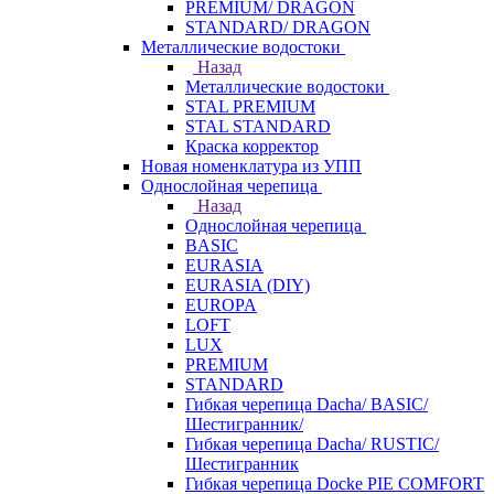
PREMIUM/ DRAGON
STANDARD/ DRAGON
Металлические водостоки
Назад
Металлические водостоки
STAL PREMIUM
STAL STANDARD
Краска корректор
Новая номенклатура из УПП
Однослойная черепица
Назад
Однослойная черепица
BASIC
EURASIA
EURASIA (DIY)
EUROPA
LOFT
LUX
PREMIUM
STANDARD
Гибкая черепица Dacha/ BASIC/
Шестигранник/
Гибкая черепица Dacha/ RUSTIC/
Шестигранник
Гибкая черепица Docke PIE COMFORT