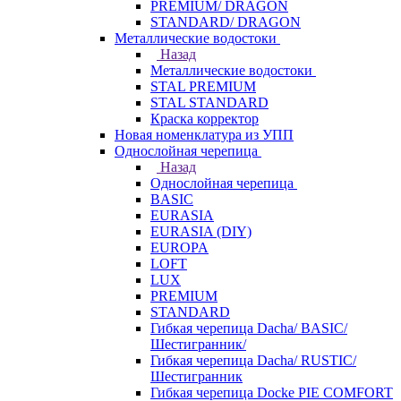
PREMIUM/ DRAGON
STANDARD/ DRAGON
Металлические водостоки
Назад
Металлические водостоки
STAL PREMIUM
STAL STANDARD
Краска корректор
Новая номенклатура из УПП
Однослойная черепица
Назад
Однослойная черепица
BASIC
EURASIA
EURASIA (DIY)
EUROPA
LOFT
LUX
PREMIUM
STANDARD
Гибкая черепица Dacha/ BASIC/
Шестигранник/
Гибкая черепица Dacha/ RUSTIC/
Шестигранник
Гибкая черепица Docke PIE COMFORT