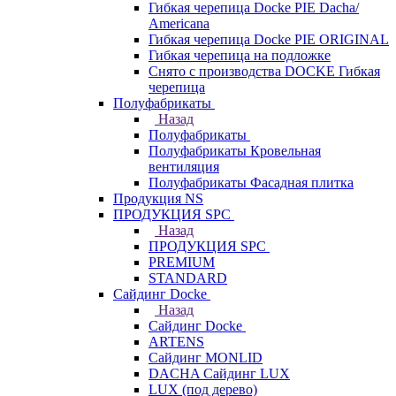
Гибкая черепица Docke PIE Dacha/
Americana
Гибкая черепица Docke PIE ОRIGINАL
Гибкая черепица на подложке
Снято с производства DOCKE Гибкая
черепица
Полуфабрикаты
Назад
Полуфабрикаты
Полуфабрикаты Кровельная
вентиляция
Полуфабрикаты Фасадная плитка
Продукция NS
ПРОДУКЦИЯ SPC
Назад
ПРОДУКЦИЯ SPC
PREMIUM
STANDARD
Сайдинг Docke
Назад
Сайдинг Docke
ARTENS
Cайдинг MONLID
DACHA Сайдинг LUX
LUX (под дерево)