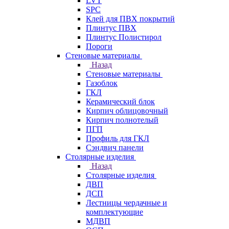
LVT
SPC
Клей для ПВХ покрытий
Плинтус ПВХ
Плинтус Полистирол
Пороги
Стеновые материалы
Назад
Стеновые материалы
Газоблок
ГКЛ
Керамический блок
Кирпич облицовочный
Кирпич полнотелый
ПГП
Профиль для ГКЛ
Сэндвич панели
Столярные изделия
Назад
Столярные изделия
ДВП
ДСП
Лестницы чердачные и
комплектующие
МДВП