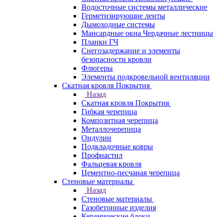
Водосточные системы металлические
Герметизирующие ленты
Дымоходные системы
Мансардные окна Чердачные лестницы
Планки ГЧ
Снегозадержание и элементы
безопасности кровли
Флюгеры
Элементы подкровельной вентиляции
Скатная кровля Покрытия
Назад
Скатная кровля Покрытия
Гибкая черепица
Композитная черепица
Металлочерепица
Ондулин
Подкладочные ковры
Профнастил
Фальцевая кровля
Цементно-песчаная черепица
Стеновые материалы
Назад
Стеновые материалы
Газобетонные изделия
Керамические блоки