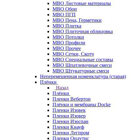
МВО Листовые материалы
МВО Обои
МВО ПГП
МВО Пена, Герметики
МВО Плитка
МВО Плиточная облицовка
МВО Потолки
МВО Профили
МВО Прочее
МВО Сетки, Скотч
МВО Специальные составы
МВО Шпатлевочные смеси
МВО Штукатурные смеси
Неперемещенная номенклатура (старая)
Плёнки
Назад
Плёнки
Пленки Вебертон
Плёнки и мембраны Docke
Пленки Изовек
Пленки Изовер
Пленки Изоспан
Пленки Кнауф
Пленки Легпром
Пленки Ондутис