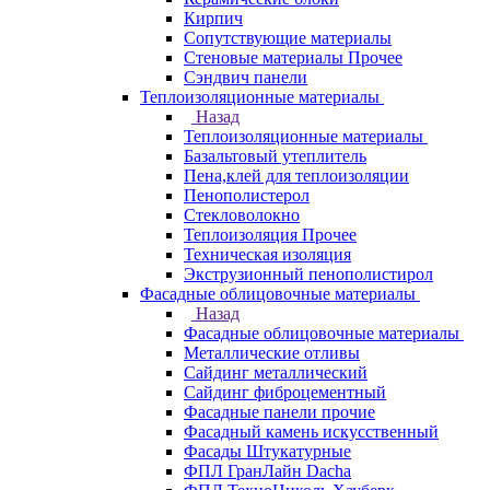
Кирпич
Сопутствующие материалы
Стеновые материалы Прочее
Сэндвич панели
Теплоизоляционные материалы
Назад
Теплоизоляционные материалы
Базальтовый утеплитель
Пена,клей для теплоизоляции
Пенополистерол
Стекловолокно
Теплоизоляция Прочее
Техническая изоляция
Экструзионный пенополистирол
Фасадные облицовочные материалы
Назад
Фасадные облицовочные материалы
Металлические отливы
Сайдинг металлический
Сайдинг фиброцементный
Фасадные панели прочие
Фасадный камень искусственный
Фасады Штукатурные
ФПЛ ГранЛайн Dacha