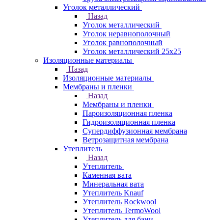
Уголок металлический
Назад
Уголок металлический
Уголок неравнополочный
Уголок равнополочный
Уголок металлический 25х25
Изоляционные материалы
Назад
Изоляционные материалы
Мембраны и пленки
Назад
Мембраны и пленки
Пароизоляционная пленка
Гидроизоляционная пленка
Супердиффузионная мембрана
Ветрозащитная мембрана
Утеплитель
Назад
Утеплитель
Каменная вата
Минеральная вата
Утеплитель Knauf
Утеплитель Rockwool
Утеплитель TermoWool
Утеплитель для бани