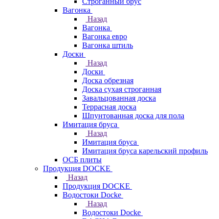
Строганный брус
Вагонка
Назад
Вагонка
Вагонка евро
Вагонка штиль
Доски
Назад
Доски
Доска обрезная
Доска сухая строганная
Завальцованная доска
Террасная доска
Шпунтованная доска для пола
Имитация бруса
Назад
Имитация бруса
Имитация бруса карельский профиль
ОСБ плиты
Продукция DOCKE
Назад
Продукция DOCKE
Водостоки Docke
Назад
Водостоки Docke