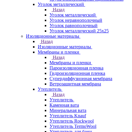
Уголок металлический
Назад
Уголок металлический
Уголок неравнополочный
Уголок равнополочный
Уголок металлический 25х25
Изоляционные материалы
Назад
Изоляционные материалы
Мембраны и пленки
Назад
Мембраны и пленки
Пароизоляционная пленка
Гидроизоляционная пленка
Супердиффузионная мембрана
Ветрозащитная мембрана
Утеплитель
Назад
Утеплитель
Каменная вата
Минеральная вата
Утеплитель Knauf
Утеплитель Rockwool
Утеплитель TermoWool
Утеплитель для бани