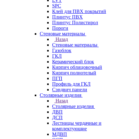
LVT
SPC
Клей для ПВХ покрытий
Плинтус ПВХ
Плинтус Полистирол
Пороги
Стеновые материалы
Назад
Стеновые материалы
Газоблок
ГКЛ
Керамический блок
Кирпич облицовочный
Кирпич полнотелый
ПГП
Профиль для ГКЛ
Сэндвич панели
Столярные изделия
Назад
Столярные изделия
ДВП
ДСП
Лестницы чердачные и
комплектующие
МДВП