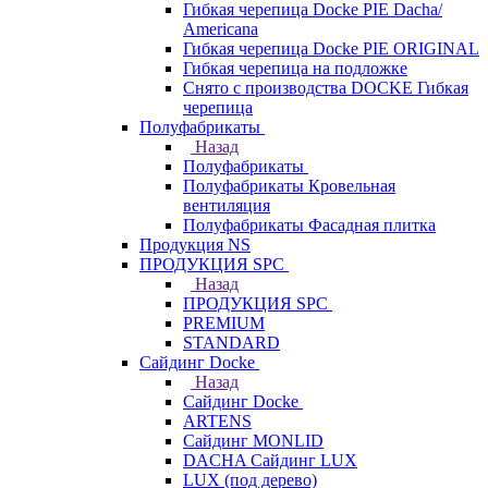
Гибкая черепица Docke PIE Dacha/
Americana
Гибкая черепица Docke PIE ОRIGINАL
Гибкая черепица на подложке
Снято с производства DOCKE Гибкая
черепица
Полуфабрикаты
Назад
Полуфабрикаты
Полуфабрикаты Кровельная
вентиляция
Полуфабрикаты Фасадная плитка
Продукция NS
ПРОДУКЦИЯ SPC
Назад
ПРОДУКЦИЯ SPC
PREMIUM
STANDARD
Сайдинг Docke
Назад
Сайдинг Docke
ARTENS
Cайдинг MONLID
DACHA Сайдинг LUX
LUX (под дерево)