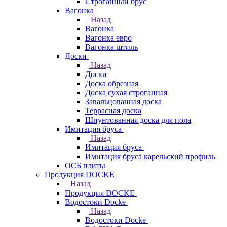
Строганный брус
Вагонка
Назад
Вагонка
Вагонка евро
Вагонка штиль
Доски
Назад
Доски
Доска обрезная
Доска сухая строганная
Завальцованная доска
Террасная доска
Шпунтованная доска для пола
Имитация бруса
Назад
Имитация бруса
Имитация бруса карельский профиль
ОСБ плиты
Продукция DOCKE
Назад
Продукция DOCKE
Водостоки Docke
Назад
Водостоки Docke