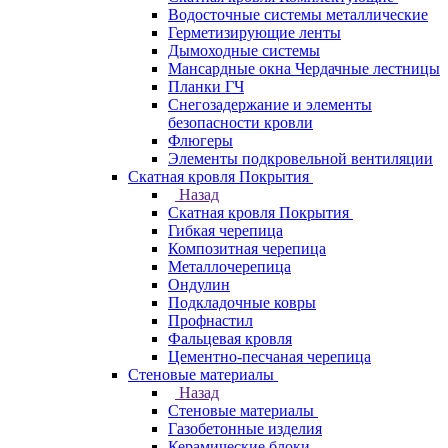
Водосточные системы металлические
Герметизирующие ленты
Дымоходные системы
Мансардные окна Чердачные лестницы
Планки ГЧ
Снегозадержание и элементы
безопасности кровли
Флюгеры
Элементы подкровельной вентиляции
Скатная кровля Покрытия
Назад
Скатная кровля Покрытия
Гибкая черепица
Композитная черепица
Металлочерепица
Ондулин
Подкладочные ковры
Профнастил
Фальцевая кровля
Цементно-песчаная черепица
Стеновые материалы
Назад
Стеновые материалы
Газобетонные изделия
Керамические блоки