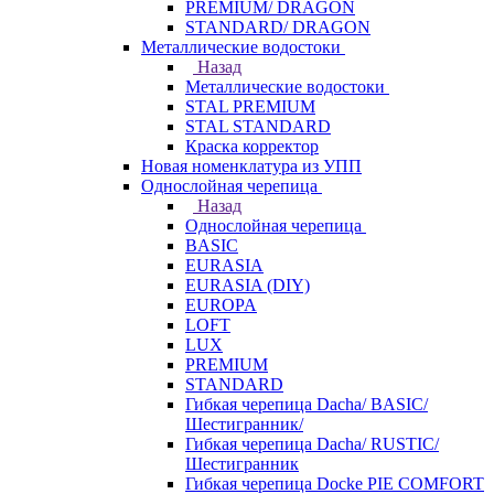
PREMIUM/ DRAGON
STANDARD/ DRAGON
Металлические водостоки
Назад
Металлические водостоки
STAL PREMIUM
STAL STANDARD
Краска корректор
Новая номенклатура из УПП
Однослойная черепица
Назад
Однослойная черепица
BASIC
EURASIA
EURASIA (DIY)
EUROPA
LOFT
LUX
PREMIUM
STANDARD
Гибкая черепица Dacha/ BASIC/
Шестигранник/
Гибкая черепица Dacha/ RUSTIC/
Шестигранник
Гибкая черепица Docke PIE COMFORT