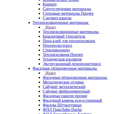
Кирпич
Сопутствующие материалы
Стеновые материалы Прочее
Сэндвич панели
Теплоизоляционные материалы
Назад
Теплоизоляционные материалы
Базальтовый утеплитель
Пена,клей для теплоизоляции
Пенополистерол
Стекловолокно
Теплоизоляция Прочее
Техническая изоляция
Экструзионный пенополистирол
Фасадные облицовочные материалы
Назад
Фасадные облицовочные материалы
Металлические отливы
Сайдинг металлический
Сайдинг фиброцементный
Фасадные панели прочие
Фасадный камень искусственный
Фасады Штукатурные
ФПЛ ГранЛайн Dacha