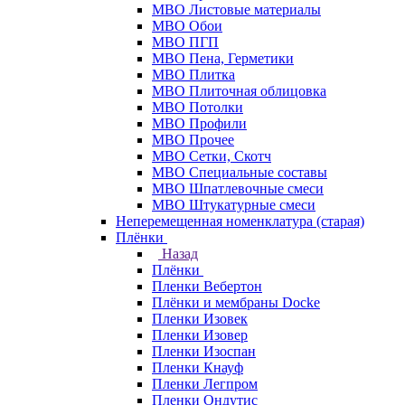
МВО Листовые материалы
МВО Обои
МВО ПГП
МВО Пена, Герметики
МВО Плитка
МВО Плиточная облицовка
МВО Потолки
МВО Профили
МВО Прочее
МВО Сетки, Скотч
МВО Специальные составы
МВО Шпатлевочные смеси
МВО Штукатурные смеси
Неперемещенная номенклатура (старая)
Плёнки
Назад
Плёнки
Пленки Вебертон
Плёнки и мембраны Docke
Пленки Изовек
Пленки Изовер
Пленки Изоспан
Пленки Кнауф
Пленки Легпром
Пленки Ондутис