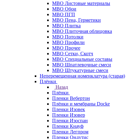
МВО Листовые материалы
МВО Обои
МВО ПГП
МВО Пена, Герметики
МВО Плитка
МВО Плиточная облицовка
МВО Потолки
МВО Профили
МВО Прочее
МВО Сетки, Скотч
МВО Специальные составы
МВО Шпатлевочные смеси
МВО Штукатурные смеси
Неперемещенная номенклатура (старая)
Плёнки
Назад
Плёнки
Пленки Вебертон
Плёнки и мембраны Docke
Пленки Изовек
Пленки Изовер
Пленки Изоспан
Пленки Кнауф
Пленки Легпром
Пленки Ондутис