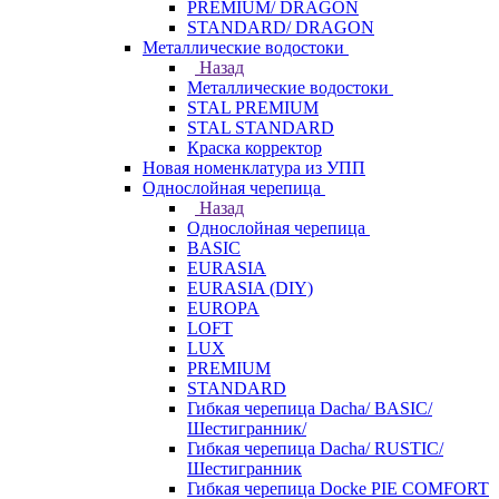
PREMIUM/ DRAGON
STANDARD/ DRAGON
Металлические водостоки
Назад
Металлические водостоки
STAL PREMIUM
STAL STANDARD
Краска корректор
Новая номенклатура из УПП
Однослойная черепица
Назад
Однослойная черепица
BASIC
EURASIA
EURASIA (DIY)
EUROPA
LOFT
LUX
PREMIUM
STANDARD
Гибкая черепица Dacha/ BASIC/
Шестигранник/
Гибкая черепица Dacha/ RUSTIC/
Шестигранник
Гибкая черепица Docke PIE COMFORT