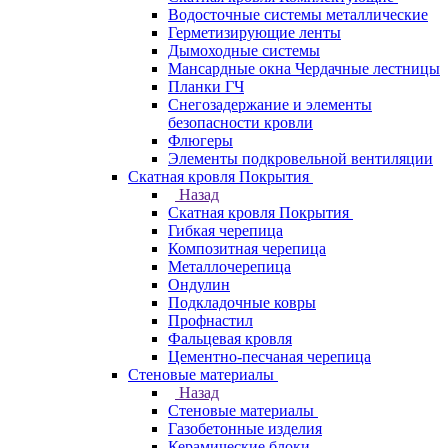
Водосточные системы металлические
Герметизирующие ленты
Дымоходные системы
Мансардные окна Чердачные лестницы
Планки ГЧ
Снегозадержание и элементы
безопасности кровли
Флюгеры
Элементы подкровельной вентиляции
Скатная кровля Покрытия
Назад
Скатная кровля Покрытия
Гибкая черепица
Композитная черепица
Металлочерепица
Ондулин
Подкладочные ковры
Профнастил
Фальцевая кровля
Цементно-песчаная черепица
Стеновые материалы
Назад
Стеновые материалы
Газобетонные изделия
Керамические блоки