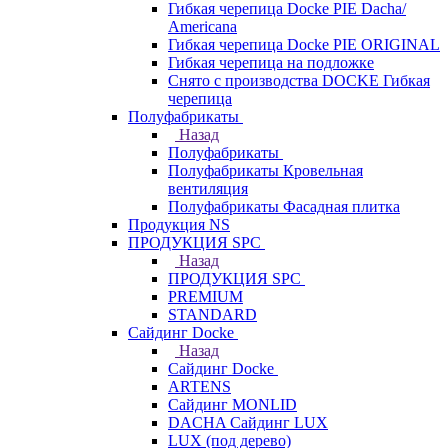
Гибкая черепица Docke PIE Dacha/
Americana
Гибкая черепица Docke PIE ОRIGINАL
Гибкая черепица на подложке
Снято с производства DOCKE Гибкая
черепица
Полуфабрикаты
Назад
Полуфабрикаты
Полуфабрикаты Кровельная
вентиляция
Полуфабрикаты Фасадная плитка
Продукция NS
ПРОДУКЦИЯ SPC
Назад
ПРОДУКЦИЯ SPC
PREMIUM
STANDARD
Сайдинг Docke
Назад
Сайдинг Docke
ARTENS
Cайдинг MONLID
DACHA Сайдинг LUX
LUX (под дерево)