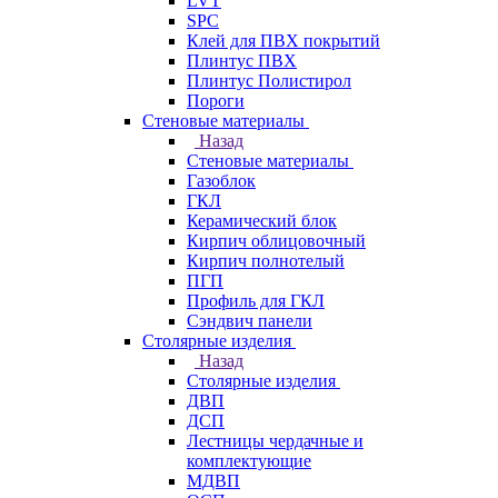
LVT
SPC
Клей для ПВХ покрытий
Плинтус ПВХ
Плинтус Полистирол
Пороги
Стеновые материалы
Назад
Стеновые материалы
Газоблок
ГКЛ
Керамический блок
Кирпич облицовочный
Кирпич полнотелый
ПГП
Профиль для ГКЛ
Сэндвич панели
Столярные изделия
Назад
Столярные изделия
ДВП
ДСП
Лестницы чердачные и
комплектующие
МДВП