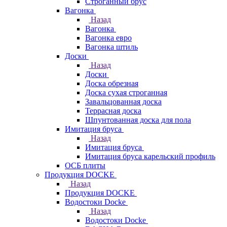
Строганный брус
Вагонка
Назад
Вагонка
Вагонка евро
Вагонка штиль
Доски
Назад
Доски
Доска обрезная
Доска сухая строганная
Завальцованная доска
Террасная доска
Шпунтованная доска для пола
Имитация бруса
Назад
Имитация бруса
Имитация бруса карельский профиль
ОСБ плиты
Продукция DOCKE
Назад
Продукция DOCKE
Водостоки Docke
Назад
Водостоки Docke