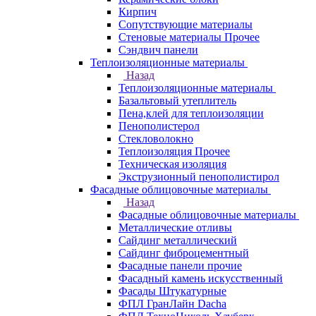
Кирпич
Сопутствующие материалы
Стеновые материалы Прочее
Сэндвич панели
Теплоизоляционные материалы
Назад
Теплоизоляционные материалы
Базальтовый утеплитель
Пена,клей для теплоизоляции
Пенополистерол
Стекловолокно
Теплоизоляция Прочее
Техническая изоляция
Экструзионный пенополистирол
Фасадные облицовочные материалы
Назад
Фасадные облицовочные материалы
Металлические отливы
Сайдинг металлический
Сайдинг фиброцементный
Фасадные панели прочие
Фасадный камень искусственный
Фасады Штукатурные
ФПЛ ГранЛайн Dacha