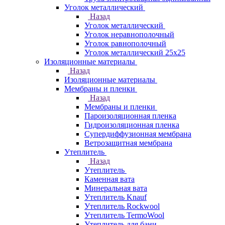
Уголок металлический
Назад
Уголок металлический
Уголок неравнополочный
Уголок равнополочный
Уголок металлический 25х25
Изоляционные материалы
Назад
Изоляционные материалы
Мембраны и пленки
Назад
Мембраны и пленки
Пароизоляционная пленка
Гидроизоляционная пленка
Супердиффузионная мембрана
Ветрозащитная мембрана
Утеплитель
Назад
Утеплитель
Каменная вата
Минеральная вата
Утеплитель Knauf
Утеплитель Rockwool
Утеплитель TermoWool
Утеплитель для бани