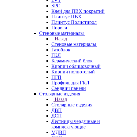
LVT
SPC
Клей для ПВХ покрытий
Плинтус ПВХ
Плинтус Полистирол
Пороги
Стеновые материалы
Назад
Стеновые материалы
Газоблок
ГКЛ
Керамический блок
Кирпич облицовочный
Кирпич полнотелый
ПГП
Профиль для ГКЛ
Сэндвич панели
Столярные изделия
Назад
Столярные изделия
ДВП
ДСП
Лестницы чердачные и
комплектующие
МДВП