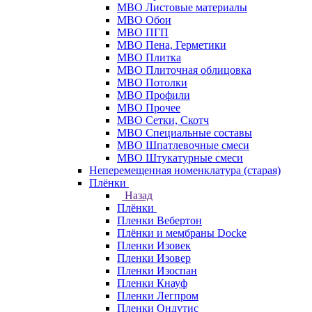
МВО Листовые материалы
МВО Обои
МВО ПГП
МВО Пена, Герметики
МВО Плитка
МВО Плиточная облицовка
МВО Потолки
МВО Профили
МВО Прочее
МВО Сетки, Скотч
МВО Специальные составы
МВО Шпатлевочные смеси
МВО Штукатурные смеси
Неперемещенная номенклатура (старая)
Плёнки
Назад
Плёнки
Пленки Вебертон
Плёнки и мембраны Docke
Пленки Изовек
Пленки Изовер
Пленки Изоспан
Пленки Кнауф
Пленки Легпром
Пленки Ондутис