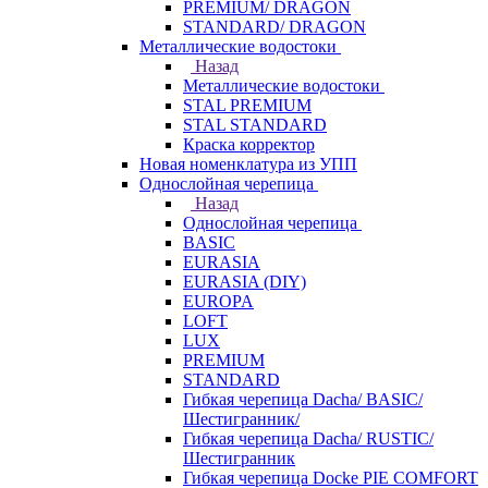
PREMIUM/ DRAGON
STANDARD/ DRAGON
Металлические водостоки
Назад
Металлические водостоки
STAL PREMIUM
STAL STANDARD
Краска корректор
Новая номенклатура из УПП
Однослойная черепица
Назад
Однослойная черепица
BASIC
EURASIA
EURASIA (DIY)
EUROPA
LOFT
LUX
PREMIUM
STANDARD
Гибкая черепица Dacha/ BASIC/
Шестигранник/
Гибкая черепица Dacha/ RUSTIC/
Шестигранник
Гибкая черепица Docke PIE COMFORT