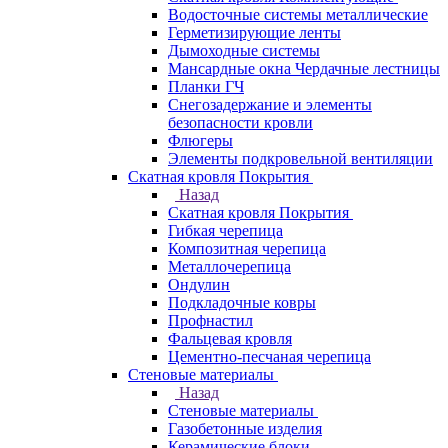
Водосточные системы металлические
Герметизирующие ленты
Дымоходные системы
Мансардные окна Чердачные лестницы
Планки ГЧ
Снегозадержание и элементы
безопасности кровли
Флюгеры
Элементы подкровельной вентиляции
Скатная кровля Покрытия
Назад
Скатная кровля Покрытия
Гибкая черепица
Композитная черепица
Металлочерепица
Ондулин
Подкладочные ковры
Профнастил
Фальцевая кровля
Цементно-песчаная черепица
Стеновые материалы
Назад
Стеновые материалы
Газобетонные изделия
Керамические блоки