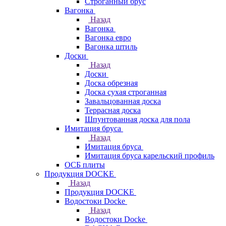
Строганный брус
Вагонка
Назад
Вагонка
Вагонка евро
Вагонка штиль
Доски
Назад
Доски
Доска обрезная
Доска сухая строганная
Завальцованная доска
Террасная доска
Шпунтованная доска для пола
Имитация бруса
Назад
Имитация бруса
Имитация бруса карельский профиль
ОСБ плиты
Продукция DOCKE
Назад
Продукция DOCKE
Водостоки Docke
Назад
Водостоки Docke