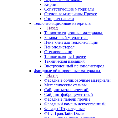
Кирпич
Сопутствующие материалы
Стеновые материалы Прочее
Сэндвич панели
Теплоизоляционные материалы
Назад
Теплоизоляционные материалы
Базальтовый утеплитель
Пена,клей для теплоизоляции
Пенополистерол
Стекловолокно
Теплоизоляция Прочее
Техническая изоляция
Экструзионный пенополистирол
Фасадные облицовочные материалы
Назад
Фасадные облицовочные материалы
Металлические отливы
Сайдинг металлический
Сайдинг фиброцементный
Фасадные панели прочие
Фасадный камень искусственный
Фасады Штукатурные
ФПЛ ГранЛайн Dacha