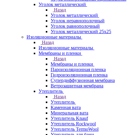
Уголок металлический
Назад
Уголок металлический
Уголок неравнополочный
Уголок равнополочный
Уголок металлический 25х25
Изоляционные материалы
Назад
Изоляционные материалы
Мембраны и пленки
Назад
Мембраны и пленки
Пароизоляционная пленка
Гидроизоляционная пленка
Супердиффузионная мембрана
Ветрозащитная мембрана
Утеплитель
Назад
Утеплитель
Каменная вата
Минеральная вата
Утеплитель Knauf
Утеплитель Rockwool
Утеплитель TermoWool
Утеплитель для бани