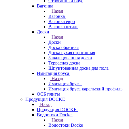
Строганный брус
Вагонка
Назад
Вагонка
Вагонка евро
Вагонка штиль
Доски
Назад
Доски
Доска обрезная
Доска сухая строганная
Завальцованная доска
Террасная доска
Шпунтованная доска для пола
Имитация бруса
Назад
Имитация бруса
Имитация бруса карельский профиль
ОСБ плиты
Продукция DOCKE
Назад
Продукция DOCKE
Водостоки Docke
Назад
Водостоки Docke