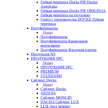
Гибкая черепица Docke PIE Dacha/
Americana
Гибкая черепица Docke PIE ОRIGINАL
Гибкая черепица на подложке
Снято с производства DOCKE Гибкая
черепица
Полуфабрикаты
Назад
Полуфабрикаты
Полуфабрикаты Кровельная
вентиляция
Полуфабрикаты Фасадная плитка
Продукция NS
ПРОДУКЦИЯ SPC
Назад
ПРОДУКЦИЯ SPC
PREMIUM
STANDARD
Сайдинг Docke
Назад
Сайдинг Docke
ARTENS
Cайдинг MONLID
DACHA Сайдинг LUX
LUX (под дерево)