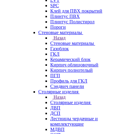
LVT
SPC
Клей для ПВХ покрытий
Плинтус ПВХ
Плинтус Полистирол
Пороги
Стеновые материалы
Назад
Стеновые материалы
Газоблок
ГКЛ
Керамический блок
Кирпич облицовочный
Кирпич полнотелый
ПГП
Профиль для ГКЛ
Сэндвич панели
Столярные изделия
Назад
Столярные изделия
ДВП
ДСП
Лестницы чердачные и
комплектующие
МДВП