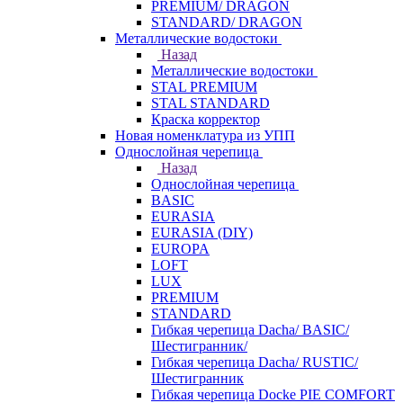
PREMIUM/ DRAGON
STANDARD/ DRAGON
Металлические водостоки
Назад
Металлические водостоки
STAL PREMIUM
STAL STANDARD
Краска корректор
Новая номенклатура из УПП
Однослойная черепица
Назад
Однослойная черепица
BASIC
EURASIA
EURASIA (DIY)
EUROPA
LOFT
LUX
PREMIUM
STANDARD
Гибкая черепица Dacha/ BASIC/
Шестигранник/
Гибкая черепица Dacha/ RUSTIC/
Шестигранник
Гибкая черепица Docke PIE COMFORT