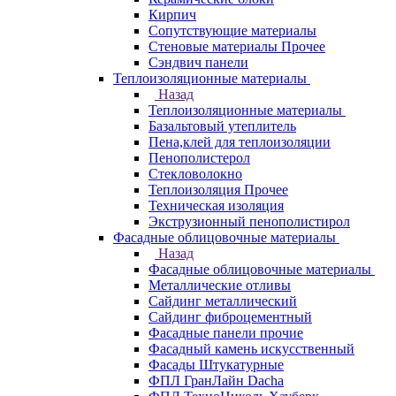
Кирпич
Сопутствующие материалы
Стеновые материалы Прочее
Сэндвич панели
Теплоизоляционные материалы
Назад
Теплоизоляционные материалы
Базальтовый утеплитель
Пена,клей для теплоизоляции
Пенополистерол
Стекловолокно
Теплоизоляция Прочее
Техническая изоляция
Экструзионный пенополистирол
Фасадные облицовочные материалы
Назад
Фасадные облицовочные материалы
Металлические отливы
Сайдинг металлический
Сайдинг фиброцементный
Фасадные панели прочие
Фасадный камень искусственный
Фасады Штукатурные
ФПЛ ГранЛайн Dacha