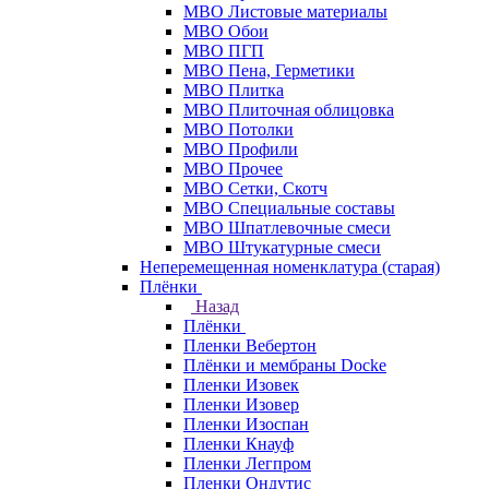
МВО Листовые материалы
МВО Обои
МВО ПГП
МВО Пена, Герметики
МВО Плитка
МВО Плиточная облицовка
МВО Потолки
МВО Профили
МВО Прочее
МВО Сетки, Скотч
МВО Специальные составы
МВО Шпатлевочные смеси
МВО Штукатурные смеси
Неперемещенная номенклатура (старая)
Плёнки
Назад
Плёнки
Пленки Вебертон
Плёнки и мембраны Docke
Пленки Изовек
Пленки Изовер
Пленки Изоспан
Пленки Кнауф
Пленки Легпром
Пленки Ондутис