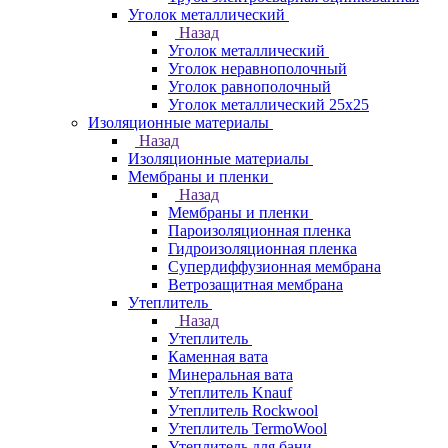
Уголок металлический
Назад
Уголок металлический
Уголок неравнополочный
Уголок равнополочный
Уголок металлический 25х25
Изоляционные материалы
Назад
Изоляционные материалы
Мембраны и пленки
Назад
Мембраны и пленки
Пароизоляционная пленка
Гидроизоляционная пленка
Супердиффузионная мембрана
Ветрозащитная мембрана
Утеплитель
Назад
Утеплитель
Каменная вата
Минеральная вата
Утеплитель Knauf
Утеплитель Rockwool
Утеплитель TermoWool
Утеплитель для бани