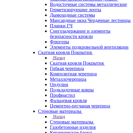
Водосточные системы металлические
Герметизирующие ленты
Дымоходные системы
Мансардные окна Чердачные лестницы
Планки ГЧ
Снегозадержание и элементы
безопасности кровли
Флюгеры
Элементы подкровельной вентиляции
Скатная кровля Покрытия
Назад
Скатная кровля Покрытия
Гибкая черепица
Композитная черепица
Металлочерепица
Ондулин
Подкладочные ковры
Профнастил
Фальцевая кровля
Цементно-песчаная черепица
Стеновые материалы
Назад
Стеновые материалы
Газобетонные изделия
Керамические блоки