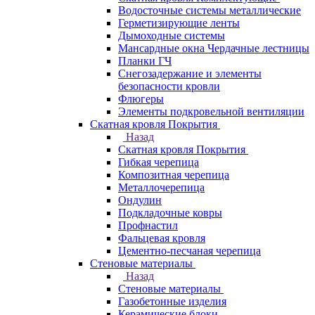
Водосточные системы металлические
Герметизирующие ленты
Дымоходные системы
Мансардные окна Чердачные лестницы
Планки ГЧ
Снегозадержание и элементы
безопасности кровли
Флюгеры
Элементы подкровельной вентиляции
Скатная кровля Покрытия
Назад
Скатная кровля Покрытия
Гибкая черепица
Композитная черепица
Металлочерепица
Ондулин
Подкладочные ковры
Профнастил
Фальцевая кровля
Цементно-песчаная черепица
Стеновые материалы
Назад
Стеновые материалы
Газобетонные изделия
Керамические блоки