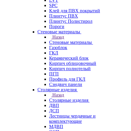
LVT
SPC
Клей для ПВХ покрытий
Плинтус ПВХ
Плинтус Полистирол
Пороги
Стеновые материалы
Назад
Стеновые материалы
Газоблок
ГКЛ
Керамический блок
Кирпич облицовочный
Кирпич полнотелый
ПГП
Профиль для ГКЛ
Сэндвич панели
Столярные изделия
Назад
Столярные изделия
ДВП
ДСП
Лестницы чердачные и
комплектующие
МДВП