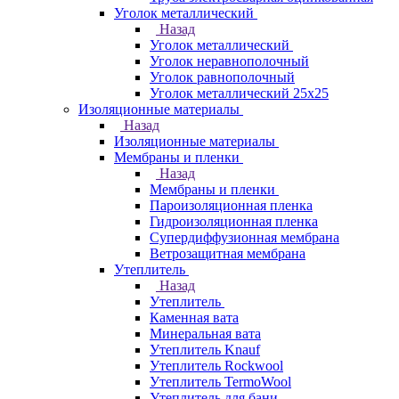
Уголок металлический
Назад
Уголок металлический
Уголок неравнополочный
Уголок равнополочный
Уголок металлический 25х25
Изоляционные материалы
Назад
Изоляционные материалы
Мембраны и пленки
Назад
Мембраны и пленки
Пароизоляционная пленка
Гидроизоляционная пленка
Супердиффузионная мембрана
Ветрозащитная мембрана
Утеплитель
Назад
Утеплитель
Каменная вата
Минеральная вата
Утеплитель Knauf
Утеплитель Rockwool
Утеплитель TermoWool
Утеплитель для бани