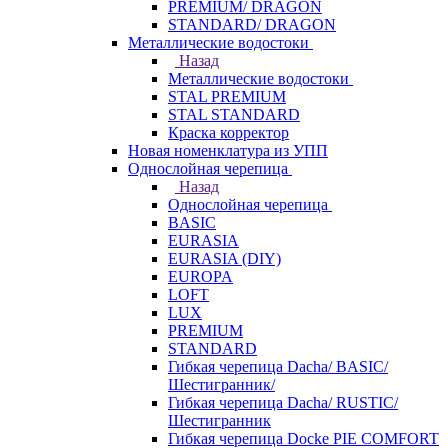
PREMIUM/ DRAGON
STANDARD/ DRAGON
Металлические водостоки
Назад
Металлические водостоки
STAL PREMIUM
STAL STANDARD
Краска корректор
Новая номенклатура из УПП
Однослойная черепица
Назад
Однослойная черепица
BASIC
EURASIA
EURASIA (DIY)
EUROPA
LOFT
LUX
PREMIUM
STANDARD
Гибкая черепица Dacha/ BASIC/
Шестигранник/
Гибкая черепица Dacha/ RUSTIC/
Шестигранник
Гибкая черепица Docke PIE COMFORT