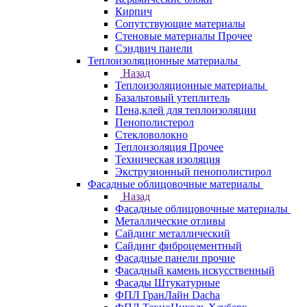
Кирпич
Сопутствующие материалы
Стеновые материалы Прочее
Сэндвич панели
Теплоизоляционные материалы
Назад
Теплоизоляционные материалы
Базальтовый утеплитель
Пена,клей для теплоизоляции
Пенополистерол
Стекловолокно
Теплоизоляция Прочее
Техническая изоляция
Экструзионный пенополистирол
Фасадные облицовочные материалы
Назад
Фасадные облицовочные материалы
Металлические отливы
Сайдинг металлический
Сайдинг фиброцементный
Фасадные панели прочие
Фасадный камень искусственный
Фасады Штукатурные
ФПЛ ГранЛайн Dacha