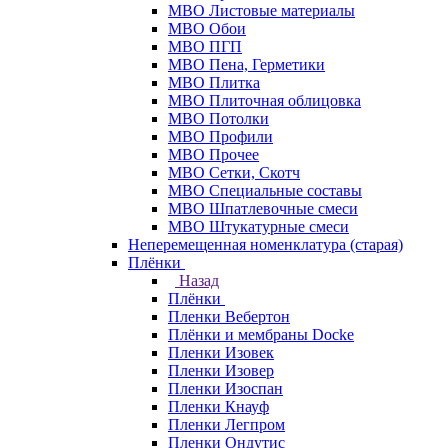
МВО Листовые материалы
МВО Обои
МВО ПГП
МВО Пена, Герметики
МВО Плитка
МВО Плиточная облицовка
МВО Потолки
МВО Профили
МВО Прочее
МВО Сетки, Скотч
МВО Специальные составы
МВО Шпатлевочные смеси
МВО Штукатурные смеси
Неперемещенная номенклатура (старая)
Плёнки
Назад
Плёнки
Пленки Вебертон
Плёнки и мембраны Docke
Пленки Изовек
Пленки Изовер
Пленки Изоспан
Пленки Кнауф
Пленки Легпром
Пленки Ондутис