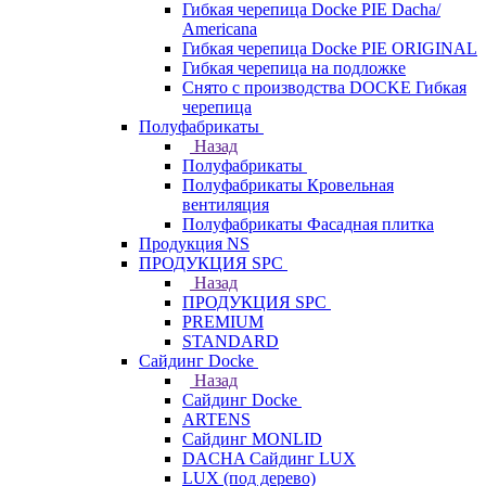
Гибкая черепица Docke PIE Dacha/
Americana
Гибкая черепица Docke PIE ОRIGINАL
Гибкая черепица на подложке
Снято с производства DOCKE Гибкая
черепица
Полуфабрикаты
Назад
Полуфабрикаты
Полуфабрикаты Кровельная
вентиляция
Полуфабрикаты Фасадная плитка
Продукция NS
ПРОДУКЦИЯ SPC
Назад
ПРОДУКЦИЯ SPC
PREMIUM
STANDARD
Сайдинг Docke
Назад
Сайдинг Docke
ARTENS
Cайдинг MONLID
DACHA Сайдинг LUX
LUX (под дерево)