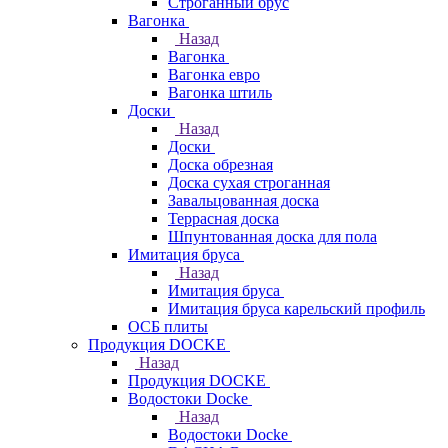
Строганный брус
Вагонка
Назад
Вагонка
Вагонка евро
Вагонка штиль
Доски
Назад
Доски
Доска обрезная
Доска сухая строганная
Завальцованная доска
Террасная доска
Шпунтованная доска для пола
Имитация бруса
Назад
Имитация бруса
Имитация бруса карельский профиль
ОСБ плиты
Продукция DOCKE
Назад
Продукция DOCKE
Водостоки Docke
Назад
Водостоки Docke