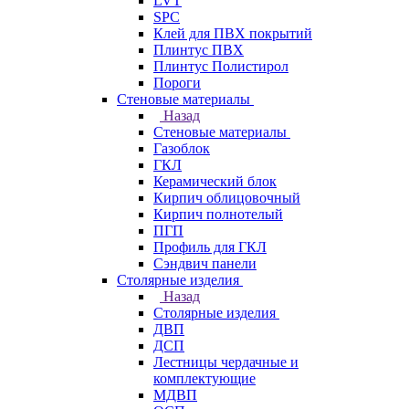
LVT
SPC
Клей для ПВХ покрытий
Плинтус ПВХ
Плинтус Полистирол
Пороги
Стеновые материалы
Назад
Стеновые материалы
Газоблок
ГКЛ
Керамический блок
Кирпич облицовочный
Кирпич полнотелый
ПГП
Профиль для ГКЛ
Сэндвич панели
Столярные изделия
Назад
Столярные изделия
ДВП
ДСП
Лестницы чердачные и
комплектующие
МДВП