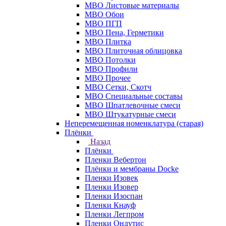
МВО Листовые материалы
МВО Обои
МВО ПГП
МВО Пена, Герметики
МВО Плитка
МВО Плиточная облицовка
МВО Потолки
МВО Профили
МВО Прочее
МВО Сетки, Скотч
МВО Специальные составы
МВО Шпатлевочные смеси
МВО Штукатурные смеси
Неперемещенная номенклатура (старая)
Плёнки
Назад
Плёнки
Пленки Вебертон
Плёнки и мембраны Docke
Пленки Изовек
Пленки Изовер
Пленки Изоспан
Пленки Кнауф
Пленки Легпром
Пленки Ондутис