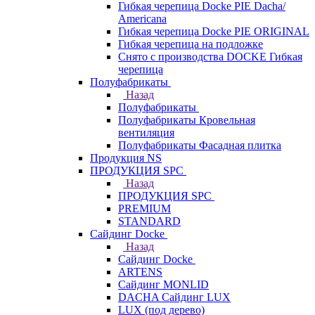
Гибкая черепица Docke PIE Dacha/
Americana
Гибкая черепица Docke PIE ОRIGINАL
Гибкая черепица на подложке
Снято с производства DOCKE Гибкая
черепица
Полуфабрикаты
Назад
Полуфабрикаты
Полуфабрикаты Кровельная
вентиляция
Полуфабрикаты Фасадная плитка
Продукция NS
ПРОДУКЦИЯ SPC
Назад
ПРОДУКЦИЯ SPC
PREMIUM
STANDARD
Сайдинг Docke
Назад
Сайдинг Docke
ARTENS
Cайдинг MONLID
DACHA Сайдинг LUX
LUX (под дерево)