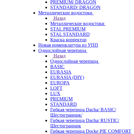
PREMIUM/ DRAGON
STANDARD/ DRAGON
Металлические водостоки
Назад
Металлические водостоки
STAL PREMIUM
STAL STANDARD
Краска корректор
Новая номенклатура из УПП
Однослойная черепица
Назад
Однослойная черепица
BASIC
EURASIA
EURASIA (DIY)
EUROPA
LOFT
LUX
PREMIUM
STANDARD
Гибкая черепица Dacha/ BASIC/
Шестигранник/
Гибкая черепица Dacha/ RUSTIC/
Шестигранник
Гибкая черепица Docke PIE COMFORT