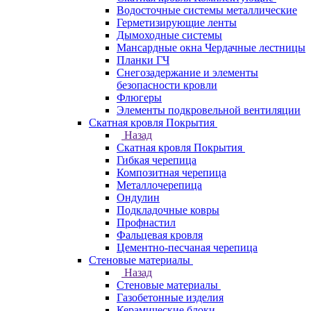
Водосточные системы металлические
Герметизирующие ленты
Дымоходные системы
Мансардные окна Чердачные лестницы
Планки ГЧ
Снегозадержание и элементы
безопасности кровли
Флюгеры
Элементы подкровельной вентиляции
Скатная кровля Покрытия
Назад
Скатная кровля Покрытия
Гибкая черепица
Композитная черепица
Металлочерепица
Ондулин
Подкладочные ковры
Профнастил
Фальцевая кровля
Цементно-песчаная черепица
Стеновые материалы
Назад
Стеновые материалы
Газобетонные изделия
Керамические блоки