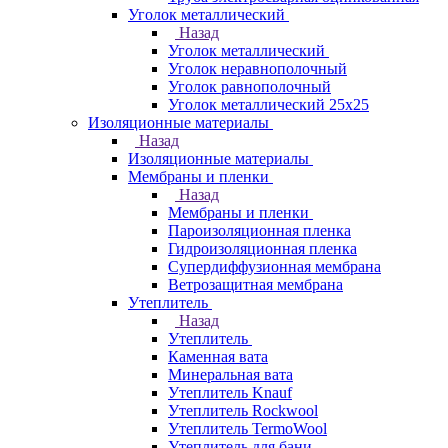
Уголок металлический
Назад
Уголок металлический
Уголок неравнополочный
Уголок равнополочный
Уголок металлический 25х25
Изоляционные материалы
Назад
Изоляционные материалы
Мембраны и пленки
Назад
Мембраны и пленки
Пароизоляционная пленка
Гидроизоляционная пленка
Супердиффузионная мембрана
Ветрозащитная мембрана
Утеплитель
Назад
Утеплитель
Каменная вата
Минеральная вата
Утеплитель Knauf
Утеплитель Rockwool
Утеплитель TermoWool
Утеплитель для бани