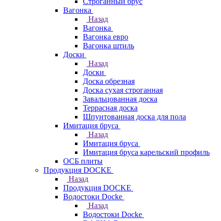
Строганный брус
Вагонка
Назад
Вагонка
Вагонка евро
Вагонка штиль
Доски
Назад
Доски
Доска обрезная
Доска сухая строганная
Завальцованная доска
Террасная доска
Шпунтованная доска для пола
Имитация бруса
Назад
Имитация бруса
Имитация бруса карельский профиль
ОСБ плиты
Продукция DOCKE
Назад
Продукция DOCKE
Водостоки Docke
Назад
Водостоки Docke