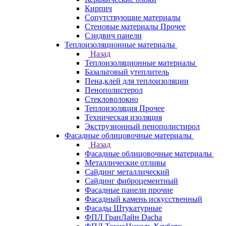
Кирпич
Сопутствующие материалы
Стеновые материалы Прочее
Сэндвич панели
Теплоизоляционные материалы
Назад
Теплоизоляционные материалы
Базальтовый утеплитель
Пена,клей для теплоизоляции
Пенополистерол
Стекловолокно
Теплоизоляция Прочее
Техническая изоляция
Экструзионный пенополистирол
Фасадные облицовочные материалы
Назад
Фасадные облицовочные материалы
Металлические отливы
Сайдинг металлический
Сайдинг фиброцементный
Фасадные панели прочие
Фасадный камень искусственный
Фасады Штукатурные
ФПЛ ГранЛайн Dacha