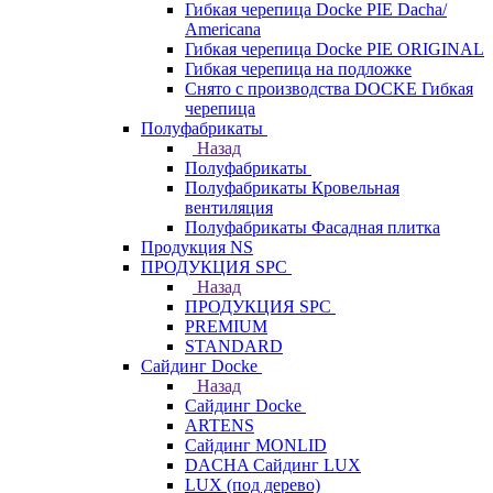
Гибкая черепица Docke PIE Dacha/
Americana
Гибкая черепица Docke PIE ОRIGINАL
Гибкая черепица на подложке
Снято с производства DOCKE Гибкая
черепица
Полуфабрикаты
Назад
Полуфабрикаты
Полуфабрикаты Кровельная
вентиляция
Полуфабрикаты Фасадная плитка
Продукция NS
ПРОДУКЦИЯ SPC
Назад
ПРОДУКЦИЯ SPC
PREMIUM
STANDARD
Сайдинг Docke
Назад
Сайдинг Docke
ARTENS
Cайдинг MONLID
DACHA Сайдинг LUX
LUX (под дерево)