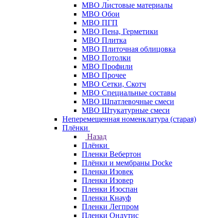
МВО Листовые материалы
МВО Обои
МВО ПГП
МВО Пена, Герметики
МВО Плитка
МВО Плиточная облицовка
МВО Потолки
МВО Профили
МВО Прочее
МВО Сетки, Скотч
МВО Специальные составы
МВО Шпатлевочные смеси
МВО Штукатурные смеси
Неперемещенная номенклатура (старая)
Плёнки
Назад
Плёнки
Пленки Вебертон
Плёнки и мембраны Docke
Пленки Изовек
Пленки Изовер
Пленки Изоспан
Пленки Кнауф
Пленки Легпром
Пленки Ондутис