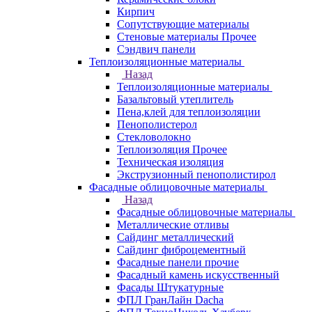
Кирпич
Сопутствующие материалы
Стеновые материалы Прочее
Сэндвич панели
Теплоизоляционные материалы
Назад
Теплоизоляционные материалы
Базальтовый утеплитель
Пена,клей для теплоизоляции
Пенополистерол
Стекловолокно
Теплоизоляция Прочее
Техническая изоляция
Экструзионный пенополистирол
Фасадные облицовочные материалы
Назад
Фасадные облицовочные материалы
Металлические отливы
Сайдинг металлический
Сайдинг фиброцементный
Фасадные панели прочие
Фасадный камень искусственный
Фасады Штукатурные
ФПЛ ГранЛайн Dacha