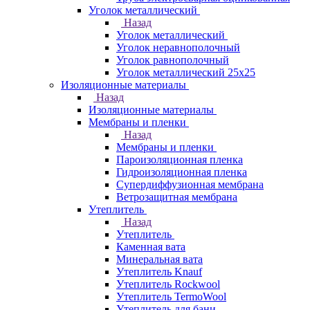
Уголок металлический
Назад
Уголок металлический
Уголок неравнополочный
Уголок равнополочный
Уголок металлический 25х25
Изоляционные материалы
Назад
Изоляционные материалы
Мембраны и пленки
Назад
Мембраны и пленки
Пароизоляционная пленка
Гидроизоляционная пленка
Супердиффузионная мембрана
Ветрозащитная мембрана
Утеплитель
Назад
Утеплитель
Каменная вата
Минеральная вата
Утеплитель Knauf
Утеплитель Rockwool
Утеплитель TermoWool
Утеплитель для бани