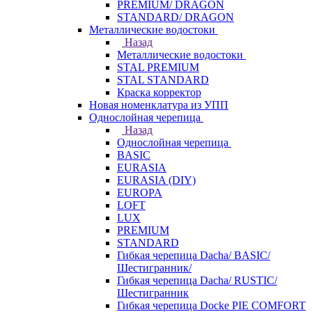
PREMIUM/ DRAGON
STANDARD/ DRAGON
Металлические водостоки
Назад
Металлические водостоки
STAL PREMIUM
STAL STANDARD
Краска корректор
Новая номенклатура из УПП
Однослойная черепица
Назад
Однослойная черепица
BASIC
EURASIA
EURASIA (DIY)
EUROPA
LOFT
LUX
PREMIUM
STANDARD
Гибкая черепица Dacha/ BASIC/
Шестигранник/
Гибкая черепица Dacha/ RUSTIC/
Шестигранник
Гибкая черепица Docke PIE COMFORT