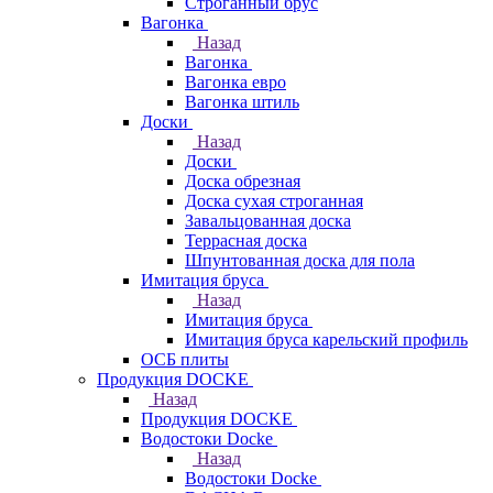
Строганный брус
Вагонка
Назад
Вагонка
Вагонка евро
Вагонка штиль
Доски
Назад
Доски
Доска обрезная
Доска сухая строганная
Завальцованная доска
Террасная доска
Шпунтованная доска для пола
Имитация бруса
Назад
Имитация бруса
Имитация бруса карельский профиль
ОСБ плиты
Продукция DOCKE
Назад
Продукция DOCKE
Водостоки Docke
Назад
Водостоки Docke