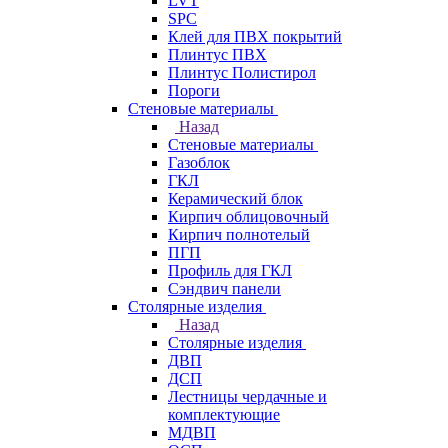
LVT
SPC
Клей для ПВХ покрытий
Плинтус ПВХ
Плинтус Полистирол
Пороги
Стеновые материалы
Назад
Стеновые материалы
Газоблок
ГКЛ
Керамический блок
Кирпич облицовочный
Кирпич полнотелый
ПГП
Профиль для ГКЛ
Сэндвич панели
Столярные изделия
Назад
Столярные изделия
ДВП
ДСП
Лестницы чердачные и
комплектующие
МДВП