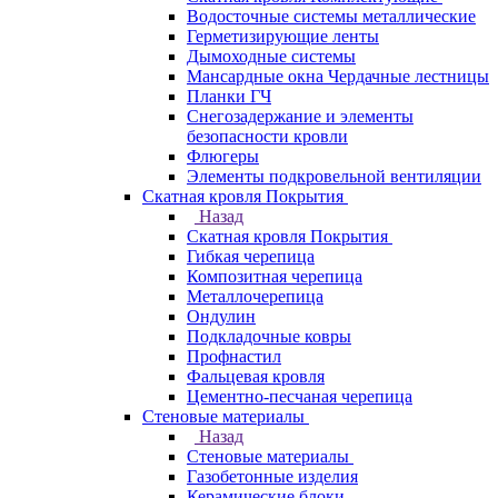
Водосточные системы металлические
Герметизирующие ленты
Дымоходные системы
Мансардные окна Чердачные лестницы
Планки ГЧ
Снегозадержание и элементы
безопасности кровли
Флюгеры
Элементы подкровельной вентиляции
Скатная кровля Покрытия
Назад
Скатная кровля Покрытия
Гибкая черепица
Композитная черепица
Металлочерепица
Ондулин
Подкладочные ковры
Профнастил
Фальцевая кровля
Цементно-песчаная черепица
Стеновые материалы
Назад
Стеновые материалы
Газобетонные изделия
Керамические блоки