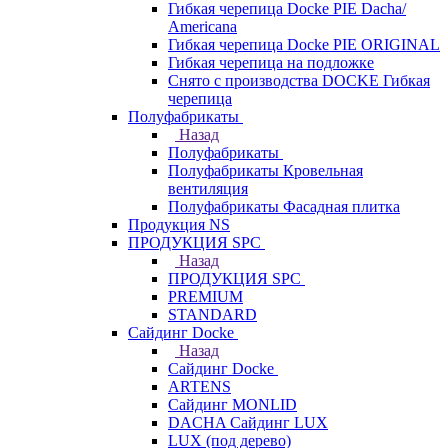
Гибкая черепица Docke PIE Dacha/
Americana
Гибкая черепица Docke PIE ОRIGINАL
Гибкая черепица на подложке
Снято с производства DOCKE Гибкая
черепица
Полуфабрикаты
Назад
Полуфабрикаты
Полуфабрикаты Кровельная
вентиляция
Полуфабрикаты Фасадная плитка
Продукция NS
ПРОДУКЦИЯ SPC
Назад
ПРОДУКЦИЯ SPC
PREMIUM
STANDARD
Сайдинг Docke
Назад
Сайдинг Docke
ARTENS
Cайдинг MONLID
DACHA Сайдинг LUX
LUX (под дерево)