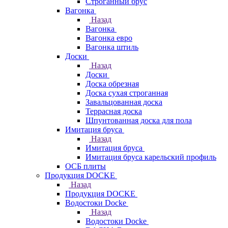
Строганный брус
Вагонка
Назад
Вагонка
Вагонка евро
Вагонка штиль
Доски
Назад
Доски
Доска обрезная
Доска сухая строганная
Завальцованная доска
Террасная доска
Шпунтованная доска для пола
Имитация бруса
Назад
Имитация бруса
Имитация бруса карельский профиль
ОСБ плиты
Продукция DOCKE
Назад
Продукция DOCKE
Водостоки Docke
Назад
Водостоки Docke