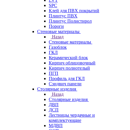
LVT
SPC
Клей для ПВХ покрытий
Плинтус ПВХ
Плинтус Полистирол
Пороги
Стеновые материалы
Назад
Стеновые материалы
Газоблок
ГКЛ
Керамический блок
Кирпич облицовочный
Кирпич полнотелый
ПГП
Профиль для ГКЛ
Сэндвич панели
Столярные изделия
Назад
Столярные изделия
ДВП
ДСП
Лестницы чердачные и
комплектующие
МДВП