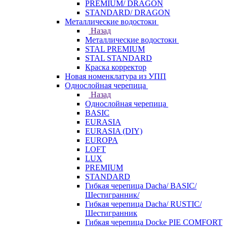
PREMIUM/ DRAGON
STANDARD/ DRAGON
Металлические водостоки
Назад
Металлические водостоки
STAL PREMIUM
STAL STANDARD
Краска корректор
Новая номенклатура из УПП
Однослойная черепица
Назад
Однослойная черепица
BASIC
EURASIA
EURASIA (DIY)
EUROPA
LOFT
LUX
PREMIUM
STANDARD
Гибкая черепица Dacha/ BASIC/
Шестигранник/
Гибкая черепица Dacha/ RUSTIC/
Шестигранник
Гибкая черепица Docke PIE COMFORT