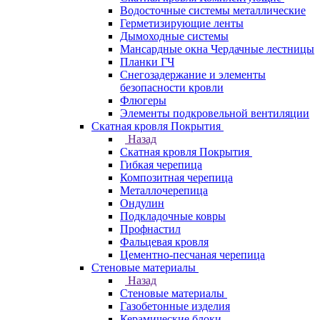
Водосточные системы металлические
Герметизирующие ленты
Дымоходные системы
Мансардные окна Чердачные лестницы
Планки ГЧ
Снегозадержание и элементы
безопасности кровли
Флюгеры
Элементы подкровельной вентиляции
Скатная кровля Покрытия
Назад
Скатная кровля Покрытия
Гибкая черепица
Композитная черепица
Металлочерепица
Ондулин
Подкладочные ковры
Профнастил
Фальцевая кровля
Цементно-песчаная черепица
Стеновые материалы
Назад
Стеновые материалы
Газобетонные изделия
Керамические блоки