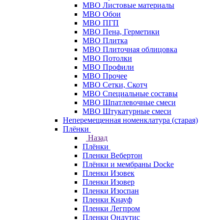
МВО Листовые материалы
МВО Обои
МВО ПГП
МВО Пена, Герметики
МВО Плитка
МВО Плиточная облицовка
МВО Потолки
МВО Профили
МВО Прочее
МВО Сетки, Скотч
МВО Специальные составы
МВО Шпатлевочные смеси
МВО Штукатурные смеси
Неперемещенная номенклатура (старая)
Плёнки
Назад
Плёнки
Пленки Вебертон
Плёнки и мембраны Docke
Пленки Изовек
Пленки Изовер
Пленки Изоспан
Пленки Кнауф
Пленки Легпром
Пленки Ондутис