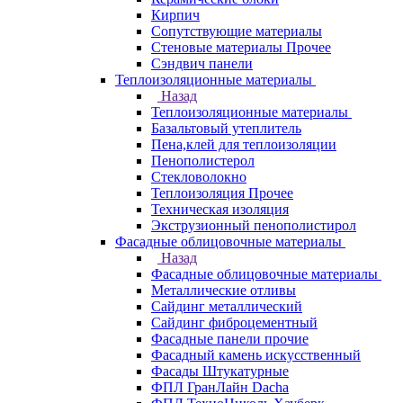
Кирпич
Сопутствующие материалы
Стеновые материалы Прочее
Сэндвич панели
Теплоизоляционные материалы
Назад
Теплоизоляционные материалы
Базальтовый утеплитель
Пена,клей для теплоизоляции
Пенополистерол
Стекловолокно
Теплоизоляция Прочее
Техническая изоляция
Экструзионный пенополистирол
Фасадные облицовочные материалы
Назад
Фасадные облицовочные материалы
Металлические отливы
Сайдинг металлический
Сайдинг фиброцементный
Фасадные панели прочие
Фасадный камень искусственный
Фасады Штукатурные
ФПЛ ГранЛайн Dacha