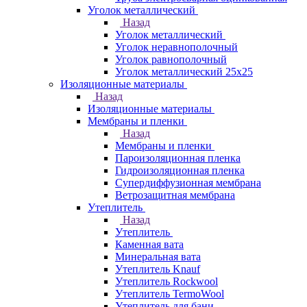
Уголок металлический
Назад
Уголок металлический
Уголок неравнополочный
Уголок равнополочный
Уголок металлический 25х25
Изоляционные материалы
Назад
Изоляционные материалы
Мембраны и пленки
Назад
Мембраны и пленки
Пароизоляционная пленка
Гидроизоляционная пленка
Супердиффузионная мембрана
Ветрозащитная мембрана
Утеплитель
Назад
Утеплитель
Каменная вата
Минеральная вата
Утеплитель Knauf
Утеплитель Rockwool
Утеплитель TermoWool
Утеплитель для бани