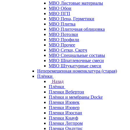
МВО Листовые материалы
МВО Обои
МВО ПГП
МВО Пена, Герметики
МВО Плитка
МВО Плиточная облицовка
МВО Потолки
МВО Профили
МВО Прочее
МВО Сетки, Скотч
МВО Специальные составы
МВО Шпатлевочные смеси
МВО Штукатурные смеси
Неперемещенная номенклатура (старая)
Плёнки
Назад
Плёнки
Пленки Вебертон
Плёнки и мембраны Docke
Пленки Изовек
Пленки Изовер
Пленки Изоспан
Пленки Кнауф
Пленки Легпром
Пленки Ондутис