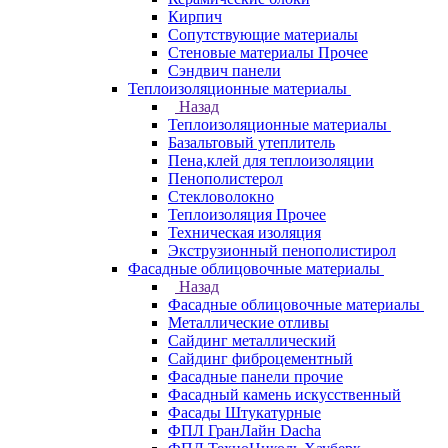
Кирпич
Сопутствующие материалы
Стеновые материалы Прочее
Сэндвич панели
Теплоизоляционные материалы
Назад
Теплоизоляционные материалы
Базальтовый утеплитель
Пена,клей для теплоизоляции
Пенополистерол
Стекловолокно
Теплоизоляция Прочее
Техническая изоляция
Экструзионный пенополистирол
Фасадные облицовочные материалы
Назад
Фасадные облицовочные материалы
Металлические отливы
Сайдинг металлический
Сайдинг фиброцементный
Фасадные панели прочие
Фасадный камень искусственный
Фасады Штукатурные
ФПЛ ГранЛайн Dacha