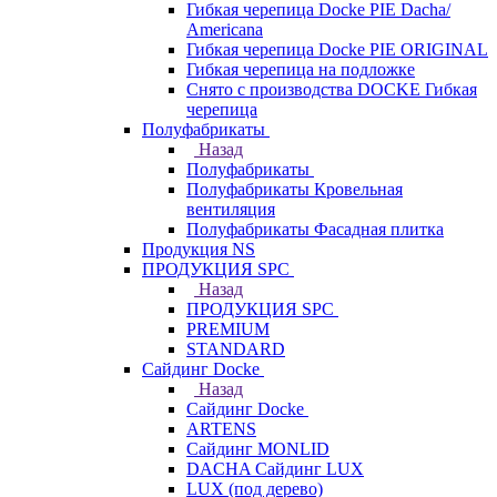
Гибкая черепица Docke PIE Dacha/
Americana
Гибкая черепица Docke PIE ОRIGINАL
Гибкая черепица на подложке
Снято с производства DOCKE Гибкая
черепица
Полуфабрикаты
Назад
Полуфабрикаты
Полуфабрикаты Кровельная
вентиляция
Полуфабрикаты Фасадная плитка
Продукция NS
ПРОДУКЦИЯ SPC
Назад
ПРОДУКЦИЯ SPC
PREMIUM
STANDARD
Сайдинг Docke
Назад
Сайдинг Docke
ARTENS
Cайдинг MONLID
DACHA Сайдинг LUX
LUX (под дерево)