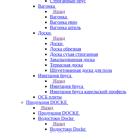
Строганный брус
Вагонка
Назад
Вагонка
Вагонка евро
Вагонка штиль
Доски
Назад
Доски
Доска обрезная
Доска сухая строганная
Завальцованная доска
Террасная доска
Шпунтованная доска для пола
Имитация бруса
Назад
Имитация бруса
Имитация бруса карельский профиль
ОСБ плиты
Продукция DOCKE
Назад
Продукция DOCKE
Водостоки Docke
Назад
Водостоки Docke