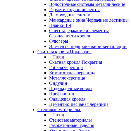
Водосточные системы металлические
Герметизирующие ленты
Дымоходные системы
Мансардные окна Чердачные лестницы
Планки ГЧ
Снегозадержание и элементы
безопасности кровли
Флюгеры
Элементы подкровельной вентиляции
Скатная кровля Покрытия
Назад
Скатная кровля Покрытия
Гибкая черепица
Композитная черепица
Металлочерепица
Ондулин
Подкладочные ковры
Профнастил
Фальцевая кровля
Цементно-песчаная черепица
Стеновые материалы
Назад
Стеновые материалы
Газобетонные изделия
Керамические блоки