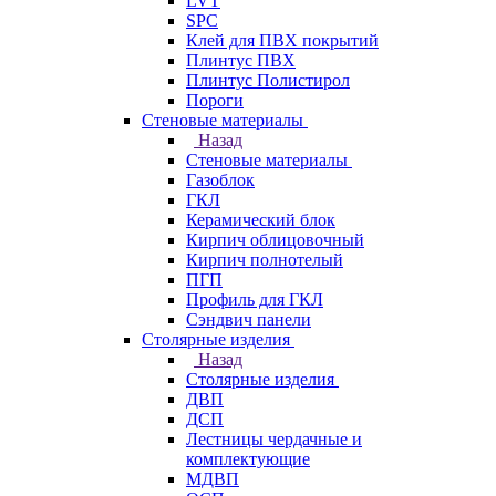
LVT
SPC
Клей для ПВХ покрытий
Плинтус ПВХ
Плинтус Полистирол
Пороги
Стеновые материалы
Назад
Стеновые материалы
Газоблок
ГКЛ
Керамический блок
Кирпич облицовочный
Кирпич полнотелый
ПГП
Профиль для ГКЛ
Сэндвич панели
Столярные изделия
Назад
Столярные изделия
ДВП
ДСП
Лестницы чердачные и
комплектующие
МДВП