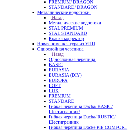
PREMIUM/ DRAGON
STANDARD/ DRAGON
Металлические водостоки
Назад
Металлические водостоки
STAL PREMIUM
STAL STANDARD
Краска корректор
Новая номенклатура из УПП
Однослойная черепица
Назад
Однослойная черепица
BASIC
EURASIA
EURASIA (DIY)
EUROPA
LOFT
LUX
PREMIUM
STANDARD
Гибкая черепица Dacha/ BASIC/
Шестигранник/
Гибкая черепица Dacha/ RUSTIC/
Шестигранник
Гибкая черепица Docke PIE COMFORT