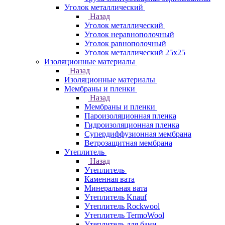
Уголок металлический
Назад
Уголок металлический
Уголок неравнополочный
Уголок равнополочный
Уголок металлический 25х25
Изоляционные материалы
Назад
Изоляционные материалы
Мембраны и пленки
Назад
Мембраны и пленки
Пароизоляционная пленка
Гидроизоляционная пленка
Супердиффузионная мембрана
Ветрозащитная мембрана
Утеплитель
Назад
Утеплитель
Каменная вата
Минеральная вата
Утеплитель Knauf
Утеплитель Rockwool
Утеплитель TermoWool
Утеплитель для бани