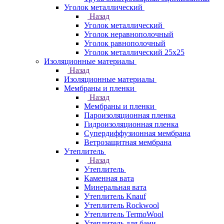
Уголок металлический
Назад
Уголок металлический
Уголок неравнополочный
Уголок равнополочный
Уголок металлический 25х25
Изоляционные материалы
Назад
Изоляционные материалы
Мембраны и пленки
Назад
Мембраны и пленки
Пароизоляционная пленка
Гидроизоляционная пленка
Супердиффузионная мембрана
Ветрозащитная мембрана
Утеплитель
Назад
Утеплитель
Каменная вата
Минеральная вата
Утеплитель Knauf
Утеплитель Rockwool
Утеплитель TermoWool
Утеплитель для бани