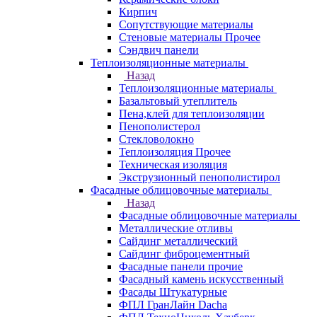
Кирпич
Сопутствующие материалы
Стеновые материалы Прочее
Сэндвич панели
Теплоизоляционные материалы
Назад
Теплоизоляционные материалы
Базальтовый утеплитель
Пена,клей для теплоизоляции
Пенополистерол
Стекловолокно
Теплоизоляция Прочее
Техническая изоляция
Экструзионный пенополистирол
Фасадные облицовочные материалы
Назад
Фасадные облицовочные материалы
Металлические отливы
Сайдинг металлический
Сайдинг фиброцементный
Фасадные панели прочие
Фасадный камень искусственный
Фасады Штукатурные
ФПЛ ГранЛайн Dacha