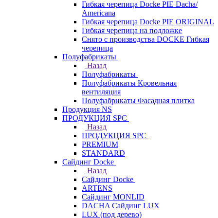
Гибкая черепица Docke PIE Dacha/
Americana
Гибкая черепица Docke PIE ОRIGINАL
Гибкая черепица на подложке
Снято с производства DOCKE Гибкая
черепица
Полуфабрикаты
Назад
Полуфабрикаты
Полуфабрикаты Кровельная
вентиляция
Полуфабрикаты Фасадная плитка
Продукция NS
ПРОДУКЦИЯ SPC
Назад
ПРОДУКЦИЯ SPC
PREMIUM
STANDARD
Сайдинг Docke
Назад
Сайдинг Docke
ARTENS
Cайдинг MONLID
DACHA Сайдинг LUX
LUX (под дерево)