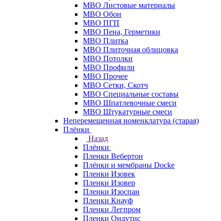
МВО Листовые материалы
МВО Обои
МВО ПГП
МВО Пена, Герметики
МВО Плитка
МВО Плиточная облицовка
МВО Потолки
МВО Профили
МВО Прочее
МВО Сетки, Скотч
МВО Специальные составы
МВО Шпатлевочные смеси
МВО Штукатурные смеси
Неперемещенная номенклатура (старая)
Плёнки
Назад
Плёнки
Пленки Вебертон
Плёнки и мембраны Docke
Пленки Изовек
Пленки Изовер
Пленки Изоспан
Пленки Кнауф
Пленки Легпром
Пленки Ондутис