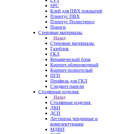
LVT
SPC
Клей для ПВХ покрытий
Плинтус ПВХ
Плинтус Полистирол
Пороги
Стеновые материалы
Назад
Стеновые материалы
Газоблок
ГКЛ
Керамический блок
Кирпич облицовочный
Кирпич полнотелый
ПГП
Профиль для ГКЛ
Сэндвич панели
Столярные изделия
Назад
Столярные изделия
ДВП
ДСП
Лестницы чердачные и
комплектующие
МДВП