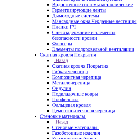
Водосточные системы металлические
Герметизирующие ленты
Дымоходные системы
Мансардные окна Чердачные лестницы
Планки ГЧ
Снегозадержание и элементы
безопасности кровли
Флюгеры
Элементы подкровельной вентиляции
Скатная кровля Покрытия
Назад
Скатная кровля Покрытия
Гибкая черепица
Композитная черепица
Металлочерепица
Ондулин
Подкладочные ковры
Профнастил
Фальцевая кровля
Цементно-песчаная черепица
Стеновые материалы
Назад
Стеновые материалы
Газобетонные изделия
Керамические блоки