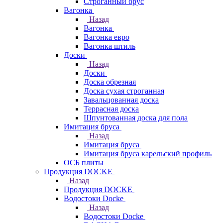
Строганный брус
Вагонка
Назад
Вагонка
Вагонка евро
Вагонка штиль
Доски
Назад
Доски
Доска обрезная
Доска сухая строганная
Завальцованная доска
Террасная доска
Шпунтованная доска для пола
Имитация бруса
Назад
Имитация бруса
Имитация бруса карельский профиль
ОСБ плиты
Продукция DOCKE
Назад
Продукция DOCKE
Водостоки Docke
Назад
Водостоки Docke