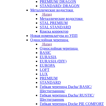
PREMIUM/ DRAGON
STANDARD/ DRAGON
Металлические водостоки
Назад
Металлические водостоки
STAL PREMIUM
STAL STANDARD
Краска корректор
Новая номенклатура из УПП
Однослойная черепица
Назад
Однослойная черепица
BASIC
EURASIA
EURASIA (DIY)
EUROPA
LOFT
LUX
PREMIUM
STANDARD
Гибкая черепица Dacha/ BASIC/
Шестигранник/
Гибкая черепица Dacha/ RUSTIC/
Шестигранник
Гибкая черепица Docke PIE COMFORT