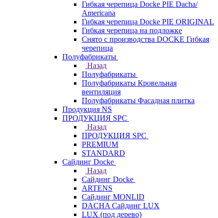
Гибкая черепица Docke PIE Dacha/
Americana
Гибкая черепица Docke PIE ОRIGINАL
Гибкая черепица на подложке
Снято с производства DOCKE Гибкая
черепица
Полуфабрикаты
Назад
Полуфабрикаты
Полуфабрикаты Кровельная
вентиляция
Полуфабрикаты Фасадная плитка
Продукция NS
ПРОДУКЦИЯ SPC
Назад
ПРОДУКЦИЯ SPC
PREMIUM
STANDARD
Сайдинг Docke
Назад
Сайдинг Docke
ARTENS
Cайдинг MONLID
DACHA Сайдинг LUX
LUX (под дерево)