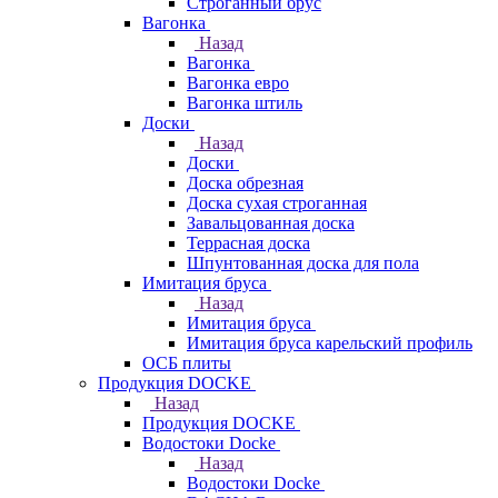
Строганный брус
Вагонка
Назад
Вагонка
Вагонка евро
Вагонка штиль
Доски
Назад
Доски
Доска обрезная
Доска сухая строганная
Завальцованная доска
Террасная доска
Шпунтованная доска для пола
Имитация бруса
Назад
Имитация бруса
Имитация бруса карельский профиль
ОСБ плиты
Продукция DOCKE
Назад
Продукция DOCKE
Водостоки Docke
Назад
Водостоки Docke