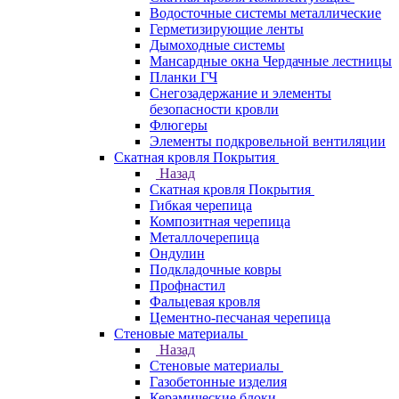
Водосточные системы металлические
Герметизирующие ленты
Дымоходные системы
Мансардные окна Чердачные лестницы
Планки ГЧ
Снегозадержание и элементы
безопасности кровли
Флюгеры
Элементы подкровельной вентиляции
Скатная кровля Покрытия
Назад
Скатная кровля Покрытия
Гибкая черепица
Композитная черепица
Металлочерепица
Ондулин
Подкладочные ковры
Профнастил
Фальцевая кровля
Цементно-песчаная черепица
Стеновые материалы
Назад
Стеновые материалы
Газобетонные изделия
Керамические блоки