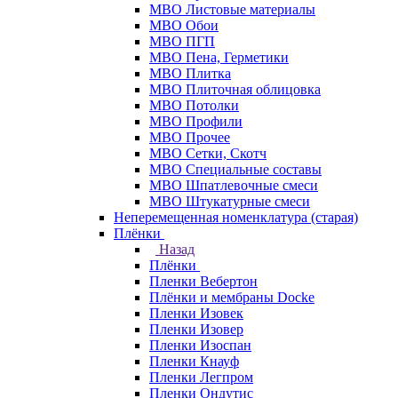
МВО Листовые материалы
МВО Обои
МВО ПГП
МВО Пена, Герметики
МВО Плитка
МВО Плиточная облицовка
МВО Потолки
МВО Профили
МВО Прочее
МВО Сетки, Скотч
МВО Специальные составы
МВО Шпатлевочные смеси
МВО Штукатурные смеси
Неперемещенная номенклатура (старая)
Плёнки
Назад
Плёнки
Пленки Вебертон
Плёнки и мембраны Docke
Пленки Изовек
Пленки Изовер
Пленки Изоспан
Пленки Кнауф
Пленки Легпром
Пленки Ондутис