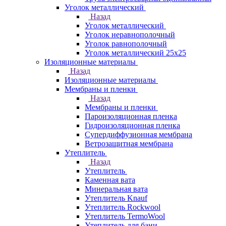
Уголок металлический
Назад
Уголок металлический
Уголок неравнополочный
Уголок равнополочный
Уголок металлический 25х25
Изоляционные материалы
Назад
Изоляционные материалы
Мембраны и пленки
Назад
Мембраны и пленки
Пароизоляционная пленка
Гидроизоляционная пленка
Супердиффузионная мембрана
Ветрозащитная мембрана
Утеплитель
Назад
Утеплитель
Каменная вата
Минеральная вата
Утеплитель Knauf
Утеплитель Rockwool
Утеплитель TermoWool
Утеплитель для бани