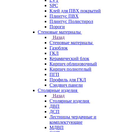
LVT
SPC
Клей для ПВХ покрытий
Плинтус ПВХ
Плинтус Полистирол
Пороги
Стеновые материалы
Назад
Стеновые материалы
Газоблок
ГКЛ
Керамический блок
Кирпич облицовочный
Кирпич полнотелый
ПГП
Профиль для ГКЛ
Сэндвич панели
Столярные изделия
Назад
Столярные изделия
ДВП
ДСП
Лестницы чердачные и
комплектующие
МДВП