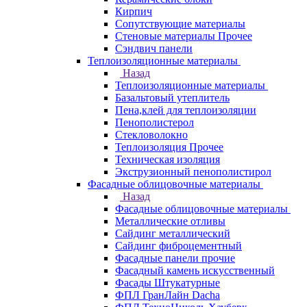
Кирпич
Сопутствующие материалы
Стеновые материалы Прочее
Сэндвич панели
Теплоизоляционные материалы
Назад
Теплоизоляционные материалы
Базальтовый утеплитель
Пена,клей для теплоизоляции
Пенополистерол
Стекловолокно
Теплоизоляция Прочее
Техническая изоляция
Экструзионный пенополистирол
Фасадные облицовочные материалы
Назад
Фасадные облицовочные материалы
Металлические отливы
Сайдинг металлический
Сайдинг фиброцементный
Фасадные панели прочие
Фасадный камень искусственный
Фасады Штукатурные
ФПЛ ГранЛайн Dacha