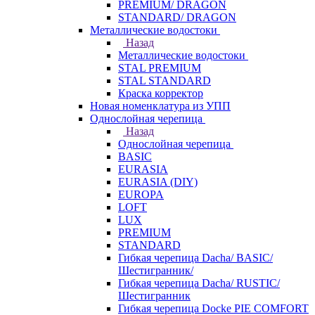
PREMIUM/ DRAGON
STANDARD/ DRAGON
Металлические водостоки
Назад
Металлические водостоки
STAL PREMIUM
STAL STANDARD
Краска корректор
Новая номенклатура из УПП
Однослойная черепица
Назад
Однослойная черепица
BASIC
EURASIA
EURASIA (DIY)
EUROPA
LOFT
LUX
PREMIUM
STANDARD
Гибкая черепица Dacha/ BASIC/
Шестигранник/
Гибкая черепица Dacha/ RUSTIC/
Шестигранник
Гибкая черепица Docke PIE COMFORT