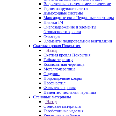
Водосточные системы металлические
Герметизирующие ленты
Дымоходные системы
Мансардные окна Чердачные лестницы
Планки ГЧ
Снегозадержание и элементы
безопасности кровли
Флюгеры
Элементы подкровельной вентиляции
Скатная кровля Покрытия
Назад
Скатная кровля Покрытия
Гибкая черепица
Композитная черепица
Металлочерепица
Ондулин
Подкладочные ковры
Профнастил
Фальцевая кровля
Цементно-песчаная черепица
Стеновые материалы
Назад
Стеновые материалы
Газобетонные изделия
Керамические блоки