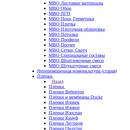
МВО Листовые материалы
МВО Обои
МВО ПГП
МВО Пена, Герметики
МВО Плитка
МВО Плиточная облицовка
МВО Потолки
МВО Профили
МВО Прочее
МВО Сетки, Скотч
МВО Специальные составы
МВО Шпатлевочные смеси
МВО Штукатурные смеси
Неперемещенная номенклатура (старая)
Плёнки
Назад
Плёнки
Пленки Вебертон
Плёнки и мембраны Docke
Пленки Изовек
Пленки Изовер
Пленки Изоспан
Пленки Кнауф
Пленки Легпром
Пленки Ондутис