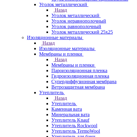
Уголок металлический
Назад
Уголок металлический
Уголок неравнополочный
Уголок равнополочный
Уголок металлический 25х25
Изоляционные материалы
Назад
Изоляционные материалы
Мембраны и пленки
Назад
Мембраны и пленки
Пароизоляционная пленка
Гидроизоляционная пленка
Супердиффузионная мембрана
Ветрозащитная мембрана
Утеплитель
Назад
Утеплитель
Каменная вата
Минеральная вата
Утеплитель Knauf
Утеплитель Rockwool
Утеплитель TermoWool
Утеплитель для бани