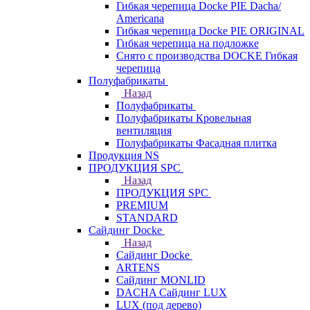
Гибкая черепица Docke PIE Dacha/
Americana
Гибкая черепица Docke PIE ОRIGINАL
Гибкая черепица на подложке
Снято с производства DOCKE Гибкая
черепица
Полуфабрикаты
Назад
Полуфабрикаты
Полуфабрикаты Кровельная
вентиляция
Полуфабрикаты Фасадная плитка
Продукция NS
ПРОДУКЦИЯ SPC
Назад
ПРОДУКЦИЯ SPC
PREMIUM
STANDARD
Сайдинг Docke
Назад
Сайдинг Docke
ARTENS
Cайдинг MONLID
DACHA Сайдинг LUX
LUX (под дерево)