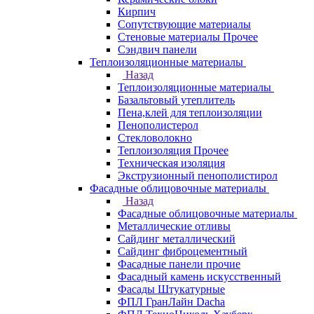
Кирпич
Сопутствующие материалы
Стеновые материалы Прочее
Сэндвич панели
Теплоизоляционные материалы
Назад
Теплоизоляционные материалы
Базальтовый утеплитель
Пена,клей для теплоизоляции
Пенополистерол
Стекловолокно
Теплоизоляция Прочее
Техническая изоляция
Экструзионный пенополистирол
Фасадные облицовочные материалы
Назад
Фасадные облицовочные материалы
Металлические отливы
Сайдинг металлический
Сайдинг фиброцементный
Фасадные панели прочие
Фасадный камень искусственный
Фасады Штукатурные
ФПЛ ГранЛайн Dacha