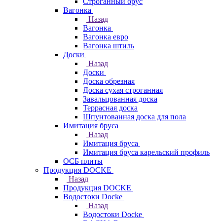
Строганный брус
Вагонка
Назад
Вагонка
Вагонка евро
Вагонка штиль
Доски
Назад
Доски
Доска обрезная
Доска сухая строганная
Завальцованная доска
Террасная доска
Шпунтованная доска для пола
Имитация бруса
Назад
Имитация бруса
Имитация бруса карельский профиль
ОСБ плиты
Продукция DOCKE
Назад
Продукция DOCKE
Водостоки Docke
Назад
Водостоки Docke