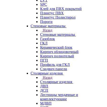
LVT
SPC
Клей для ПВХ покрытий
Плинтус ПВХ
Плинтус Полистирол
Пороги
Стеновые материалы
Назад
Стеновые материалы
Газоблок
ГКЛ
Керамический блок
Кирпич облицовочный
Кирпич полнотелый
ПГП
Профиль для ГКЛ
Сэндвич панели
Столярные изделия
Назад
Столярные изделия
ДВП
ДСП
Лестницы чердачные и
комплектующие
МДВП