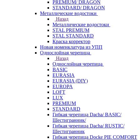
PREMIUM/ DRAGON
STANDARD/ DRAGON
Металлические водостоки
Назад
Металлические водостоки
STAL PREMIUM
STAL STANDARD
Краска корректор
Новая номенклатура из УПП
Однослойная черепица
Назад
Однослойная черепица
BASIC
EURASIA
EURASIA (DIY)
EUROPA
LOFT
LUX
PREMIUM
STANDARD
Гибкая черепица Dacha/ BASIC/
Шестигранник/
Гибкая черепица Dacha/ RUSTIC/
Шестигранник
Гибкая черепица Docke PIE COMFORT