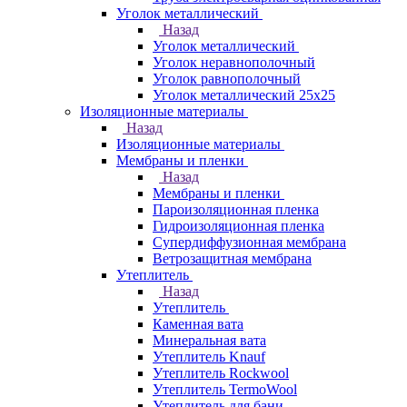
Уголок металлический
Назад
Уголок металлический
Уголок неравнополочный
Уголок равнополочный
Уголок металлический 25х25
Изоляционные материалы
Назад
Изоляционные материалы
Мембраны и пленки
Назад
Мембраны и пленки
Пароизоляционная пленка
Гидроизоляционная пленка
Супердиффузионная мембрана
Ветрозащитная мембрана
Утеплитель
Назад
Утеплитель
Каменная вата
Минеральная вата
Утеплитель Knauf
Утеплитель Rockwool
Утеплитель TermoWool
Утеплитель для бани