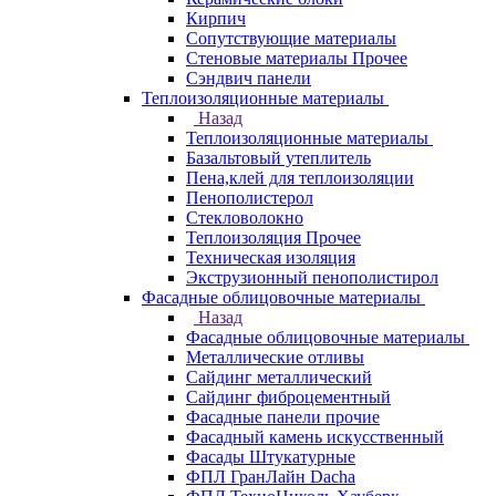
Кирпич
Сопутствующие материалы
Стеновые материалы Прочее
Сэндвич панели
Теплоизоляционные материалы
Назад
Теплоизоляционные материалы
Базальтовый утеплитель
Пена,клей для теплоизоляции
Пенополистерол
Стекловолокно
Теплоизоляция Прочее
Техническая изоляция
Экструзионный пенополистирол
Фасадные облицовочные материалы
Назад
Фасадные облицовочные материалы
Металлические отливы
Сайдинг металлический
Сайдинг фиброцементный
Фасадные панели прочие
Фасадный камень искусственный
Фасады Штукатурные
ФПЛ ГранЛайн Dacha