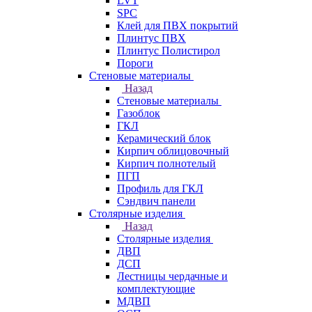
LVT
SPC
Клей для ПВХ покрытий
Плинтус ПВХ
Плинтус Полистирол
Пороги
Стеновые материалы
Назад
Стеновые материалы
Газоблок
ГКЛ
Керамический блок
Кирпич облицовочный
Кирпич полнотелый
ПГП
Профиль для ГКЛ
Сэндвич панели
Столярные изделия
Назад
Столярные изделия
ДВП
ДСП
Лестницы чердачные и
комплектующие
МДВП