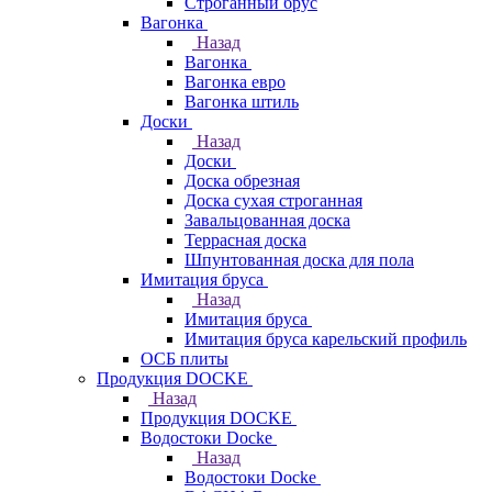
Строганный брус
Вагонка
Назад
Вагонка
Вагонка евро
Вагонка штиль
Доски
Назад
Доски
Доска обрезная
Доска сухая строганная
Завальцованная доска
Террасная доска
Шпунтованная доска для пола
Имитация бруса
Назад
Имитация бруса
Имитация бруса карельский профиль
ОСБ плиты
Продукция DOCKE
Назад
Продукция DOCKE
Водостоки Docke
Назад
Водостоки Docke