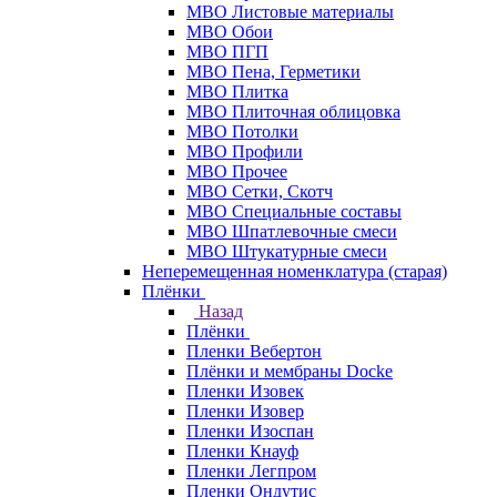
МВО Листовые материалы
МВО Обои
МВО ПГП
МВО Пена, Герметики
МВО Плитка
МВО Плиточная облицовка
МВО Потолки
МВО Профили
МВО Прочее
МВО Сетки, Скотч
МВО Специальные составы
МВО Шпатлевочные смеси
МВО Штукатурные смеси
Неперемещенная номенклатура (старая)
Плёнки
Назад
Плёнки
Пленки Вебертон
Плёнки и мембраны Docke
Пленки Изовек
Пленки Изовер
Пленки Изоспан
Пленки Кнауф
Пленки Легпром
Пленки Ондутис