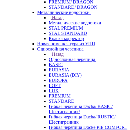
PREMIUM/ DRAGON
STANDARD/ DRAGON
Металлические водостоки
Назад
Металлические водостоки
STAL PREMIUM
STAL STANDARD
Краска корректор
Новая номенклатура из УПП
Однослойная черепица
Назад
Однослойная черепица
BASIC
EURASIA
EURASIA (DIY)
EUROPA
LOFT
LUX
PREMIUM
STANDARD
Гибкая черепица Dacha/ BASIC/
Шестигранник/
Гибкая черепица Dacha/ RUSTIC/
Шестигранник
Гибкая черепица Docke PIE COMFORT