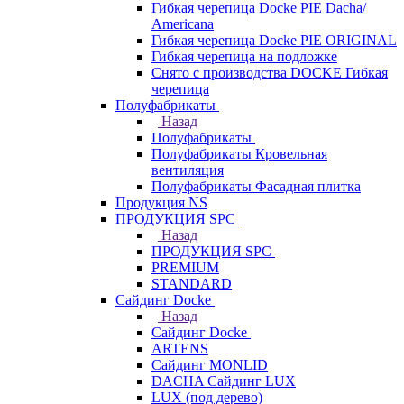
Гибкая черепица Docke PIE Dacha/
Americana
Гибкая черепица Docke PIE ОRIGINАL
Гибкая черепица на подложке
Снято с производства DOCKE Гибкая
черепица
Полуфабрикаты
Назад
Полуфабрикаты
Полуфабрикаты Кровельная
вентиляция
Полуфабрикаты Фасадная плитка
Продукция NS
ПРОДУКЦИЯ SPC
Назад
ПРОДУКЦИЯ SPC
PREMIUM
STANDARD
Сайдинг Docke
Назад
Сайдинг Docke
ARTENS
Cайдинг MONLID
DACHA Сайдинг LUX
LUX (под дерево)