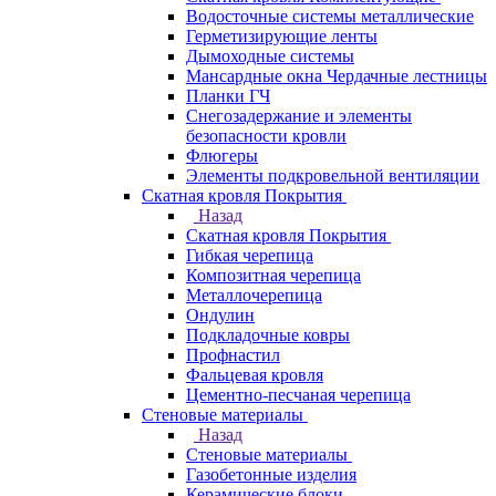
Водосточные системы металлические
Герметизирующие ленты
Дымоходные системы
Мансардные окна Чердачные лестницы
Планки ГЧ
Снегозадержание и элементы
безопасности кровли
Флюгеры
Элементы подкровельной вентиляции
Скатная кровля Покрытия
Назад
Скатная кровля Покрытия
Гибкая черепица
Композитная черепица
Металлочерепица
Ондулин
Подкладочные ковры
Профнастил
Фальцевая кровля
Цементно-песчаная черепица
Стеновые материалы
Назад
Стеновые материалы
Газобетонные изделия
Керамические блоки