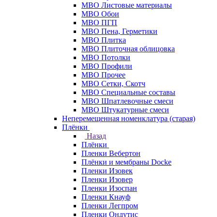
МВО Листовые материалы
МВО Обои
МВО ПГП
МВО Пена, Герметики
МВО Плитка
МВО Плиточная облицовка
МВО Потолки
МВО Профили
МВО Прочее
МВО Сетки, Скотч
МВО Специальные составы
МВО Шпатлевочные смеси
МВО Штукатурные смеси
Неперемещенная номенклатура (старая)
Плёнки
Назад
Плёнки
Пленки Вебертон
Плёнки и мембраны Docke
Пленки Изовек
Пленки Изовер
Пленки Изоспан
Пленки Кнауф
Пленки Легпром
Пленки Ондутис