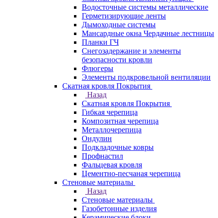
Водосточные системы металлические
Герметизирующие ленты
Дымоходные системы
Мансардные окна Чердачные лестницы
Планки ГЧ
Снегозадержание и элементы
безопасности кровли
Флюгеры
Элементы подкровельной вентиляции
Скатная кровля Покрытия
Назад
Скатная кровля Покрытия
Гибкая черепица
Композитная черепица
Металлочерепица
Ондулин
Подкладочные ковры
Профнастил
Фальцевая кровля
Цементно-песчаная черепица
Стеновые материалы
Назад
Стеновые материалы
Газобетонные изделия
Керамические блоки