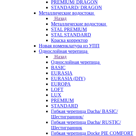
PREMIUM/ DRAGON
STANDARD/ DRAGON
Металлические водостоки
Назад
Металлические водостоки
STAL PREMIUM
STAL STANDARD
Краска корректор
Новая номенклатура из УПП
Однослойная черепица
Назад
Однослойная черепица
BASIC
EURASIA
EURASIA (DIY)
EUROPA
LOFT
LUX
PREMIUM
STANDARD
Гибкая черепица Dacha/ BASIC/
Шестигранник/
Гибкая черепица Dacha/ RUSTIC/
Шестигранник
Гибкая черепица Docke PIE COMFORT