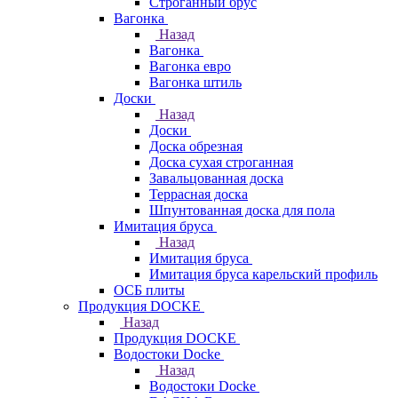
Строганный брус
Вагонка
Назад
Вагонка
Вагонка евро
Вагонка штиль
Доски
Назад
Доски
Доска обрезная
Доска сухая строганная
Завальцованная доска
Террасная доска
Шпунтованная доска для пола
Имитация бруса
Назад
Имитация бруса
Имитация бруса карельский профиль
ОСБ плиты
Продукция DOCKE
Назад
Продукция DOCKE
Водостоки Docke
Назад
Водостоки Docke