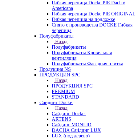
Гибкая черепица Docke PIE Dacha/
Americana
Гибкая черепица Docke PIE ОRIGINАL
Гибкая черепица на подложке
Снято с производства DOCKE Гибкая
черепица
Полуфабрикаты
Назад
Полуфабрикаты
Полуфабрикаты Кровельная
вентиляция
Полуфабрикаты Фасадная плитка
Продукция NS
ПРОДУКЦИЯ SPC
Назад
ПРОДУКЦИЯ SPC
PREMIUM
STANDARD
Сайдинг Docke
Назад
Сайдинг Docke
ARTENS
Cайдинг MONLID
DACHA Сайдинг LUX
LUX (под дерево)