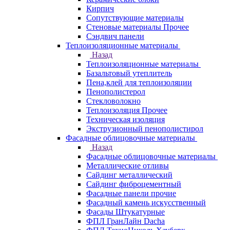
Кирпич
Сопутствующие материалы
Стеновые материалы Прочее
Сэндвич панели
Теплоизоляционные материалы
Назад
Теплоизоляционные материалы
Базальтовый утеплитель
Пена,клей для теплоизоляции
Пенополистерол
Стекловолокно
Теплоизоляция Прочее
Техническая изоляция
Экструзионный пенополистирол
Фасадные облицовочные материалы
Назад
Фасадные облицовочные материалы
Металлические отливы
Сайдинг металлический
Сайдинг фиброцементный
Фасадные панели прочие
Фасадный камень искусственный
Фасады Штукатурные
ФПЛ ГранЛайн Dacha