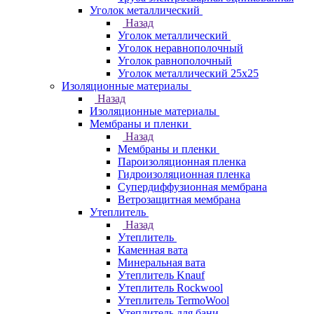
Уголок металлический
Назад
Уголок металлический
Уголок неравнополочный
Уголок равнополочный
Уголок металлический 25х25
Изоляционные материалы
Назад
Изоляционные материалы
Мембраны и пленки
Назад
Мембраны и пленки
Пароизоляционная пленка
Гидроизоляционная пленка
Супердиффузионная мембрана
Ветрозащитная мембрана
Утеплитель
Назад
Утеплитель
Каменная вата
Минеральная вата
Утеплитель Knauf
Утеплитель Rockwool
Утеплитель TermoWool
Утеплитель для бани