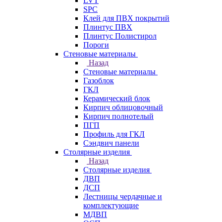
LVT
SPC
Клей для ПВХ покрытий
Плинтус ПВХ
Плинтус Полистирол
Пороги
Стеновые материалы
Назад
Стеновые материалы
Газоблок
ГКЛ
Керамический блок
Кирпич облицовочный
Кирпич полнотелый
ПГП
Профиль для ГКЛ
Сэндвич панели
Столярные изделия
Назад
Столярные изделия
ДВП
ДСП
Лестницы чердачные и
комплектующие
МДВП