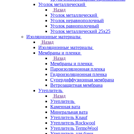
Уголок металлический
Назад
Уголок металлический
Уголок неравнополочный
Уголок равнополочный
Уголок металлический 25х25
Изоляционные материалы
Назад
Изоляционные материалы
Мембраны и пленки
Назад
Мембраны и пленки
Пароизоляционная пленка
Гидроизоляционная пленка
Супердиффузионная мембрана
Ветрозащитная мембрана
Утеплитель
Назад
Утеплитель
Каменная вата
Минеральная вата
Утеплитель Knauf
Утеплитель Rockwool
Утеплитель TermoWool
Утеплитель для бани