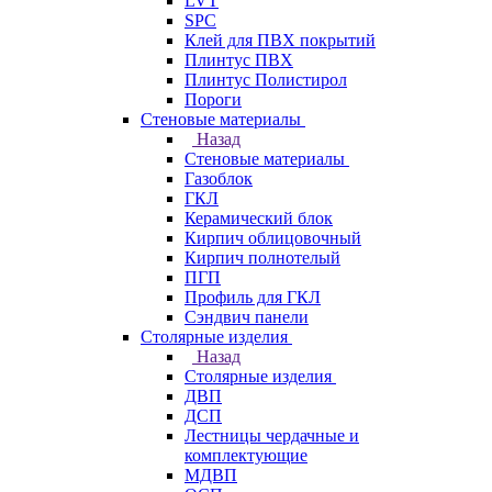
LVT
SPC
Клей для ПВХ покрытий
Плинтус ПВХ
Плинтус Полистирол
Пороги
Стеновые материалы
Назад
Стеновые материалы
Газоблок
ГКЛ
Керамический блок
Кирпич облицовочный
Кирпич полнотелый
ПГП
Профиль для ГКЛ
Сэндвич панели
Столярные изделия
Назад
Столярные изделия
ДВП
ДСП
Лестницы чердачные и
комплектующие
МДВП