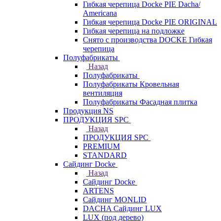
Гибкая черепица Docke PIE Dacha/
Americana
Гибкая черепица Docke PIE ОRIGINАL
Гибкая черепица на подложке
Снято с производства DOCKE Гибкая
черепица
Полуфабрикаты
Назад
Полуфабрикаты
Полуфабрикаты Кровельная
вентиляция
Полуфабрикаты Фасадная плитка
Продукция NS
ПРОДУКЦИЯ SPC
Назад
ПРОДУКЦИЯ SPC
PREMIUM
STANDARD
Сайдинг Docke
Назад
Сайдинг Docke
ARTENS
Cайдинг MONLID
DACHA Сайдинг LUX
LUX (под дерево)