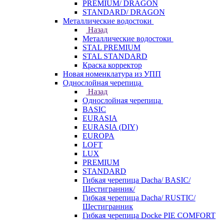
PREMIUM/ DRAGON
STANDARD/ DRAGON
Металлические водостоки
Назад
Металлические водостоки
STAL PREMIUM
STAL STANDARD
Краска корректор
Новая номенклатура из УПП
Однослойная черепица
Назад
Однослойная черепица
BASIC
EURASIA
EURASIA (DIY)
EUROPA
LOFT
LUX
PREMIUM
STANDARD
Гибкая черепица Dacha/ BASIC/
Шестигранник/
Гибкая черепица Dacha/ RUSTIC/
Шестигранник
Гибкая черепица Docke PIE COMFORT