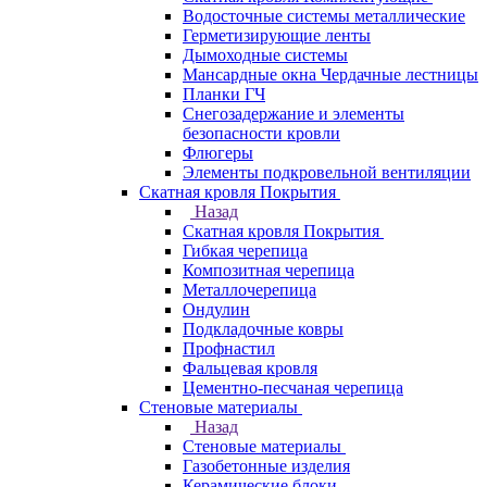
Водосточные системы металлические
Герметизирующие ленты
Дымоходные системы
Мансардные окна Чердачные лестницы
Планки ГЧ
Снегозадержание и элементы
безопасности кровли
Флюгеры
Элементы подкровельной вентиляции
Скатная кровля Покрытия
Назад
Скатная кровля Покрытия
Гибкая черепица
Композитная черепица
Металлочерепица
Ондулин
Подкладочные ковры
Профнастил
Фальцевая кровля
Цементно-песчаная черепица
Стеновые материалы
Назад
Стеновые материалы
Газобетонные изделия
Керамические блоки