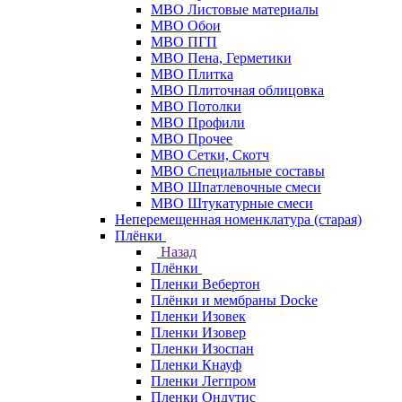
МВО Листовые материалы
МВО Обои
МВО ПГП
МВО Пена, Герметики
МВО Плитка
МВО Плиточная облицовка
МВО Потолки
МВО Профили
МВО Прочее
МВО Сетки, Скотч
МВО Специальные составы
МВО Шпатлевочные смеси
МВО Штукатурные смеси
Неперемещенная номенклатура (старая)
Плёнки
Назад
Плёнки
Пленки Вебертон
Плёнки и мембраны Docke
Пленки Изовек
Пленки Изовер
Пленки Изоспан
Пленки Кнауф
Пленки Легпром
Пленки Ондутис