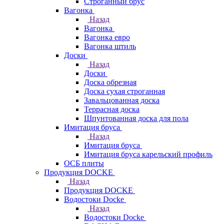
Строганный брус
Вагонка
Назад
Вагонка
Вагонка евро
Вагонка штиль
Доски
Назад
Доски
Доска обрезная
Доска сухая строганная
Завальцованная доска
Террасная доска
Шпунтованная доска для пола
Имитация бруса
Назад
Имитация бруса
Имитация бруса карельский профиль
ОСБ плиты
Продукция DOCKE
Назад
Продукция DOCKE
Водостоки Docke
Назад
Водостоки Docke