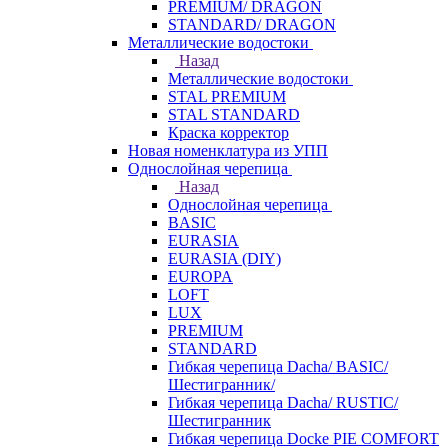
PREMIUM/ DRAGON
STANDARD/ DRAGON
Металлические водостоки
Назад
Металлические водостоки
STAL PREMIUM
STAL STANDARD
Краска корректор
Новая номенклатура из УПП
Однослойная черепица
Назад
Однослойная черепица
BASIC
EURASIA
EURASIA (DIY)
EUROPA
LOFT
LUX
PREMIUM
STANDARD
Гибкая черепица Dacha/ BASIC/
Шестигранник/
Гибкая черепица Dacha/ RUSTIC/
Шестигранник
Гибкая черепица Docke PIE COMFORT