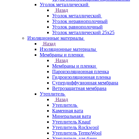
Уголок металлический
Назад
Уголок металлический
Уголок неравнополочный
Уголок равнополочный
Уголок металлический 25х25
Изоляционные материалы
Назад
Изоляционные материалы
Мембраны и пленки
Назад
Мембраны и пленки
Пароизоляционная пленка
Гидроизоляционная пленка
Супердиффузионная мембрана
Ветрозащитная мембрана
Утеплитель
Назад
Утеплитель
Каменная вата
Минеральная вата
Утеплитель Knauf
Утеплитель Rockwool
Утеплитель TermoWool
Утеплитель для бани