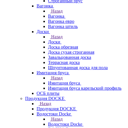
Строганный брус
Вагонка
Назад
Вагонка
Вагонка евро
Вагонка штиль
Доски
Назад
Доски
Доска обрезная
Доска сухая строганная
Завальцованная доска
Террасная доска
Шпунтованная доска для пола
Имитация бруса
Назад
Имитация бруса
Имитация бруса карельский профиль
ОСБ плиты
Продукция DOCKE
Назад
Продукция DOCKE
Водостоки Docke
Назад
Водостоки Docke