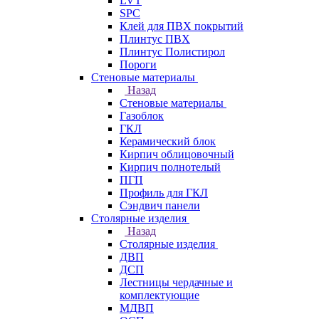
LVT
SPC
Клей для ПВХ покрытий
Плинтус ПВХ
Плинтус Полистирол
Пороги
Стеновые материалы
Назад
Стеновые материалы
Газоблок
ГКЛ
Керамический блок
Кирпич облицовочный
Кирпич полнотелый
ПГП
Профиль для ГКЛ
Сэндвич панели
Столярные изделия
Назад
Столярные изделия
ДВП
ДСП
Лестницы чердачные и
комплектующие
МДВП