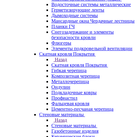
Водосточные системы металлические
Герметизирующие ленты
Дымоходные системы
Мансардные окна Чердачные лестницы
Планки ГЧ
Снегозадержание и элементы
безопасности кровли
Флюгеры
Элементы подкровельной вентиляции
Скатная кровля Покрытия
Назад
Скатная кровля Покрытия
Гибкая черепица
Композитная черепица
Металлочерепица
Ондулин
Подкладочные ковры
Профнастил
Фальцевая кровля
Цементно-песчаная черепица
Стеновые материалы
Назад
Стеновые материалы
Газобетонные изделия
Керамические блоки