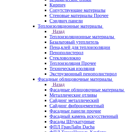
Кирпич
Сопутствующие материалы
Стеновые материалы Прочее
Сэндвич панели
Теплоизоляционные материалы
Назад
Теплоизоляционные материалы
Базальтовый утеплитель
Пена,клей для теплоизоляции
Пенополистерол
Стекловолокно
Теплоизоляция Прочее
Техническая изоляция
Экструзионный пенополистирол
Фасадные облицовочные материалы
Назад
Фасадные облицовочные материалы
Металлические отливы
Сайдинг металлический
Сайдинг фиброцементный
Фасадные панели прочие
Фасадный камень искусственный
Фасады Штукатурные
ФПЛ ГранЛайн Dacha