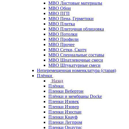
МВО Листовые материалы
МВО Обои
МВО ПГП
МВО Пена, Герметики
МВО Плитка
МВО Плиточная облицовка
МВО Потолки
МВО Профили
МВО Прочее
МВО Сетки, Скотч
МВО Специальные составы
МВО Шпатлевочные смеси
МВО Штукатурные смеси
Неперемещенная номенклатура (старая)
Плёнки
Назад
Плёнки
Пленки Вебертон
Плёнки и мембраны Docke
Пленки Изовек
Пленки Изовер
Пленки Изоспан
Пленки Кнауф
Пленки Легпром
Пленки Ондутис