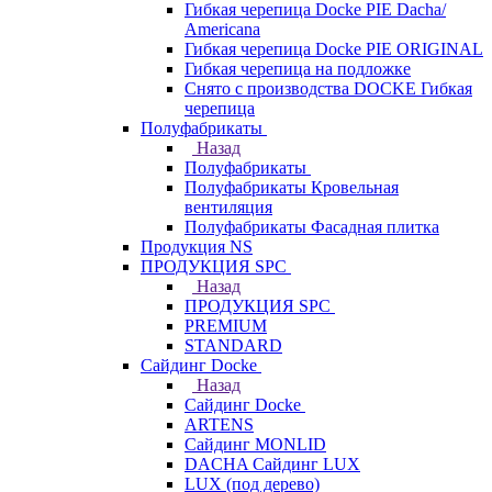
Гибкая черепица Docke PIE Dacha/
Americana
Гибкая черепица Docke PIE ОRIGINАL
Гибкая черепица на подложке
Снято с производства DOCKE Гибкая
черепица
Полуфабрикаты
Назад
Полуфабрикаты
Полуфабрикаты Кровельная
вентиляция
Полуфабрикаты Фасадная плитка
Продукция NS
ПРОДУКЦИЯ SPC
Назад
ПРОДУКЦИЯ SPC
PREMIUM
STANDARD
Сайдинг Docke
Назад
Сайдинг Docke
ARTENS
Cайдинг MONLID
DACHA Сайдинг LUX
LUX (под дерево)