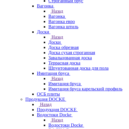
Строганный брус
Вагонка
Назад
Вагонка
Вагонка евро
Вагонка штиль
Доски
Назад
Доски
Доска обрезная
Доска сухая строганная
Завальцованная доска
Террасная доска
Шпунтованная доска для пола
Имитация бруса
Назад
Имитация бруса
Имитация бруса карельский профиль
ОСБ плиты
Продукция DOCKE
Назад
Продукция DOCKE
Водостоки Docke
Назад
Водостоки Docke