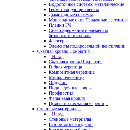
Водосточные системы металлические
Герметизирующие ленты
Дымоходные системы
Мансардные окна Чердачные лестницы
Планки ГЧ
Снегозадержание и элементы
безопасности кровли
Флюгеры
Элементы подкровельной вентиляции
Скатная кровля Покрытия
Назад
Скатная кровля Покрытия
Гибкая черепица
Композитная черепица
Металлочерепица
Ондулин
Подкладочные ковры
Профнастил
Фальцевая кровля
Цементно-песчаная черепица
Стеновые материалы
Назад
Стеновые материалы
Газобетонные изделия
Керамические блоки