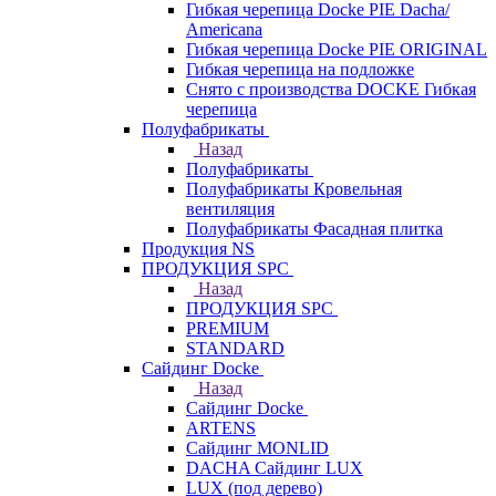
Гибкая черепица Docke PIE Dacha/
Americana
Гибкая черепица Docke PIE ОRIGINАL
Гибкая черепица на подложке
Снято с производства DOCKE Гибкая
черепица
Полуфабрикаты
Назад
Полуфабрикаты
Полуфабрикаты Кровельная
вентиляция
Полуфабрикаты Фасадная плитка
Продукция NS
ПРОДУКЦИЯ SPC
Назад
ПРОДУКЦИЯ SPC
PREMIUM
STANDARD
Сайдинг Docke
Назад
Сайдинг Docke
ARTENS
Cайдинг MONLID
DACHA Сайдинг LUX
LUX (под дерево)