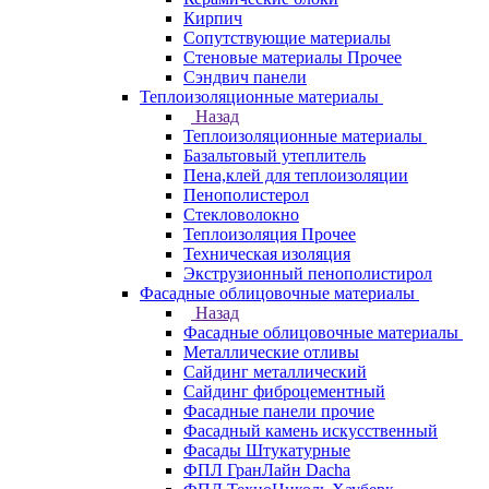
Кирпич
Сопутствующие материалы
Стеновые материалы Прочее
Сэндвич панели
Теплоизоляционные материалы
Назад
Теплоизоляционные материалы
Базальтовый утеплитель
Пена,клей для теплоизоляции
Пенополистерол
Стекловолокно
Теплоизоляция Прочее
Техническая изоляция
Экструзионный пенополистирол
Фасадные облицовочные материалы
Назад
Фасадные облицовочные материалы
Металлические отливы
Сайдинг металлический
Сайдинг фиброцементный
Фасадные панели прочие
Фасадный камень искусственный
Фасады Штукатурные
ФПЛ ГранЛайн Dacha