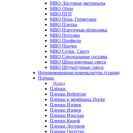
МВО Листовые материалы
МВО Обои
МВО ПГП
МВО Пена, Герметики
МВО Плитка
МВО Плиточная облицовка
МВО Потолки
МВО Профили
МВО Прочее
МВО Сетки, Скотч
МВО Специальные составы
МВО Шпатлевочные смеси
МВО Штукатурные смеси
Неперемещенная номенклатура (старая)
Плёнки
Назад
Плёнки
Пленки Вебертон
Плёнки и мембраны Docke
Пленки Изовек
Пленки Изовер
Пленки Изоспан
Пленки Кнауф
Пленки Легпром
Пленки Ондутис