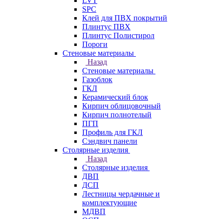
LVT
SPC
Клей для ПВХ покрытий
Плинтус ПВХ
Плинтус Полистирол
Пороги
Стеновые материалы
Назад
Стеновые материалы
Газоблок
ГКЛ
Керамический блок
Кирпич облицовочный
Кирпич полнотелый
ПГП
Профиль для ГКЛ
Сэндвич панели
Столярные изделия
Назад
Столярные изделия
ДВП
ДСП
Лестницы чердачные и
комплектующие
МДВП