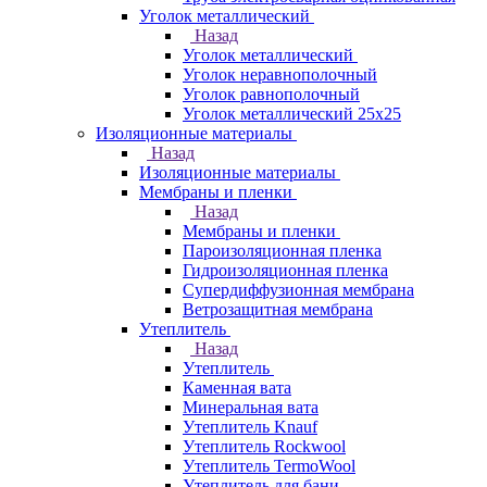
Уголок металлический
Назад
Уголок металлический
Уголок неравнополочный
Уголок равнополочный
Уголок металлический 25х25
Изоляционные материалы
Назад
Изоляционные материалы
Мембраны и пленки
Назад
Мембраны и пленки
Пароизоляционная пленка
Гидроизоляционная пленка
Супердиффузионная мембрана
Ветрозащитная мембрана
Утеплитель
Назад
Утеплитель
Каменная вата
Минеральная вата
Утеплитель Knauf
Утеплитель Rockwool
Утеплитель TermoWool
Утеплитель для бани