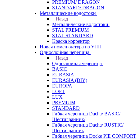
PREMIUM/ DRAGON
STANDARD/ DRAGON
Металлические водостоки
Назад
Металлические водостоки
STAL PREMIUM
STAL STANDARD
Краска корректор
Новая номенклатура из УПП
Однослойная черепица
Назад
Однослойная черепица
BASIC
EURASIA
EURASIA (DIY)
EUROPA
LOFT
LUX
PREMIUM
STANDARD
Гибкая черепица Dacha/ BASIC/
Шестигранник/
Гибкая черепица Dacha/ RUSTIC/
Шестигранник
Гибкая черепица Docke PIE COMFORT