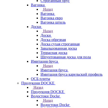
Строганный брус
Вагонка
Назад
Вагонка
Вагонка евро
Вагонка штиль
Доски
Назад
Доски
Доска обрезная
Доска сухая строганная
Завальцованная доска
Террасная доска
Шпунтованная доска для пола
Имитация бруса
Назад
Имитация бруса
Имитация бруса карельский профиль
ОСБ плиты
Продукция DOCKE
Назад
Продукция DOCKE
Водостоки Docke
Назад
Водостоки Docke