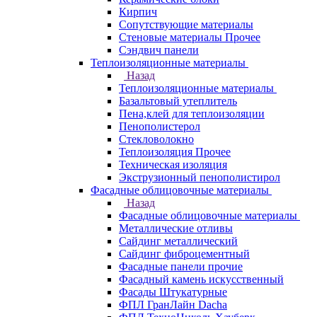
Кирпич
Сопутствующие материалы
Стеновые материалы Прочее
Сэндвич панели
Теплоизоляционные материалы
Назад
Теплоизоляционные материалы
Базальтовый утеплитель
Пена,клей для теплоизоляции
Пенополистерол
Стекловолокно
Теплоизоляция Прочее
Техническая изоляция
Экструзионный пенополистирол
Фасадные облицовочные материалы
Назад
Фасадные облицовочные материалы
Металлические отливы
Сайдинг металлический
Сайдинг фиброцементный
Фасадные панели прочие
Фасадный камень искусственный
Фасады Штукатурные
ФПЛ ГранЛайн Dacha