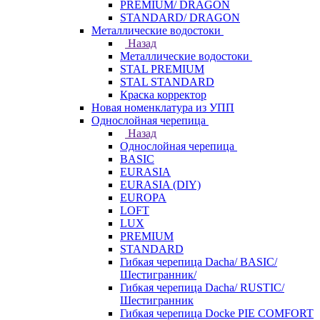
PREMIUM/ DRAGON
STANDARD/ DRAGON
Металлические водостоки
Назад
Металлические водостоки
STAL PREMIUM
STAL STANDARD
Краска корректор
Новая номенклатура из УПП
Однослойная черепица
Назад
Однослойная черепица
BASIC
EURASIA
EURASIA (DIY)
EUROPA
LOFT
LUX
PREMIUM
STANDARD
Гибкая черепица Dacha/ BASIC/
Шестигранник/
Гибкая черепица Dacha/ RUSTIC/
Шестигранник
Гибкая черепица Docke PIE COMFORT