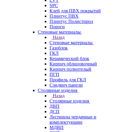
LVT
SPC
Клей для ПВХ покрытий
Плинтус ПВХ
Плинтус Полистирол
Пороги
Стеновые материалы
Назад
Стеновые материалы
Газоблок
ГКЛ
Керамический блок
Кирпич облицовочный
Кирпич полнотелый
ПГП
Профиль для ГКЛ
Сэндвич панели
Столярные изделия
Назад
Столярные изделия
ДВП
ДСП
Лестницы чердачные и
комплектующие
МДВП