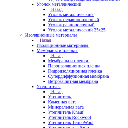
Уголок металлический
Назад
Уголок металлический
Уголок неравнополочный
Уголок равнополочный
Уголок металлический 25х25
Изоляционные материалы
Назад
Изоляционные материалы
Мембраны и пленки
Назад
Мембраны и пленки
Пароизоляционная пленка
Гидроизоляционная пленка
Супердиффузионная мембрана
Ветрозащитная мембрана
Утеплитель
Назад
Утеплитель
Каменная вата
Минеральная вата
Утеплитель Knauf
Утеплитель Rockwool
Утеплитель TermoWool
Утеплитель для бани