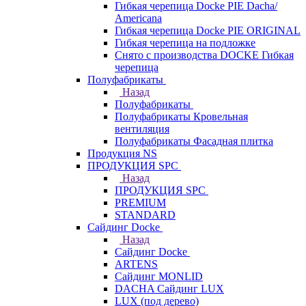
Гибкая черепица Docke PIE Dacha/
Americana
Гибкая черепица Docke PIE ОRIGINАL
Гибкая черепица на подложке
Снято с производства DOCKE Гибкая
черепица
Полуфабрикаты
Назад
Полуфабрикаты
Полуфабрикаты Кровельная
вентиляция
Полуфабрикаты Фасадная плитка
Продукция NS
ПРОДУКЦИЯ SPC
Назад
ПРОДУКЦИЯ SPC
PREMIUM
STANDARD
Сайдинг Docke
Назад
Сайдинг Docke
ARTENS
Cайдинг MONLID
DACHA Сайдинг LUX
LUX (под дерево)