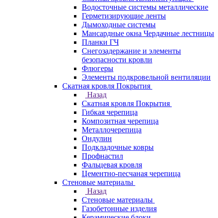
Водосточные системы металлические
Герметизирующие ленты
Дымоходные системы
Мансардные окна Чердачные лестницы
Планки ГЧ
Снегозадержание и элементы
безопасности кровли
Флюгеры
Элементы подкровельной вентиляции
Скатная кровля Покрытия
Назад
Скатная кровля Покрытия
Гибкая черепица
Композитная черепица
Металлочерепица
Ондулин
Подкладочные ковры
Профнастил
Фальцевая кровля
Цементно-песчаная черепица
Стеновые материалы
Назад
Стеновые материалы
Газобетонные изделия
Керамические блоки