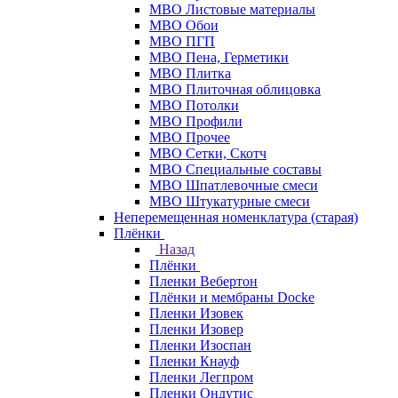
МВО Листовые материалы
МВО Обои
МВО ПГП
МВО Пена, Герметики
МВО Плитка
МВО Плиточная облицовка
МВО Потолки
МВО Профили
МВО Прочее
МВО Сетки, Скотч
МВО Специальные составы
МВО Шпатлевочные смеси
МВО Штукатурные смеси
Неперемещенная номенклатура (старая)
Плёнки
Назад
Плёнки
Пленки Вебертон
Плёнки и мембраны Docke
Пленки Изовек
Пленки Изовер
Пленки Изоспан
Пленки Кнауф
Пленки Легпром
Пленки Ондутис