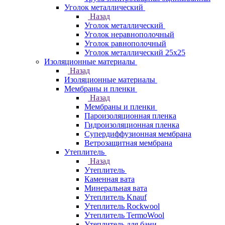
Уголок металлический
Назад
Уголок металлический
Уголок неравнополочный
Уголок равнополочный
Уголок металлический 25х25
Изоляционные материалы
Назад
Изоляционные материалы
Мембраны и пленки
Назад
Мембраны и пленки
Пароизоляционная пленка
Гидроизоляционная пленка
Супердиффузионная мембрана
Ветрозащитная мембрана
Утеплитель
Назад
Утеплитель
Каменная вата
Минеральная вата
Утеплитель Knauf
Утеплитель Rockwool
Утеплитель TermoWool
Утеплитель для бани