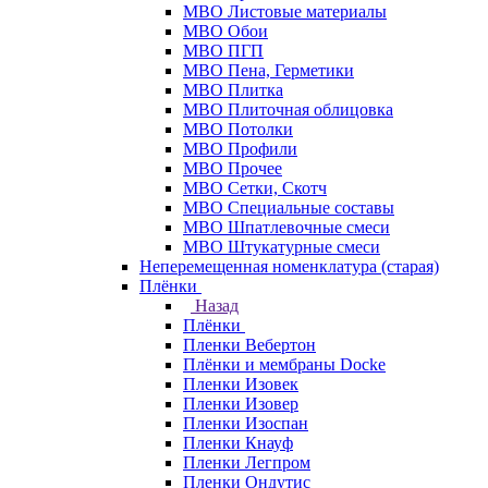
МВО Листовые материалы
МВО Обои
МВО ПГП
МВО Пена, Герметики
МВО Плитка
МВО Плиточная облицовка
МВО Потолки
МВО Профили
МВО Прочее
МВО Сетки, Скотч
МВО Специальные составы
МВО Шпатлевочные смеси
МВО Штукатурные смеси
Неперемещенная номенклатура (старая)
Плёнки
Назад
Плёнки
Пленки Вебертон
Плёнки и мембраны Docke
Пленки Изовек
Пленки Изовер
Пленки Изоспан
Пленки Кнауф
Пленки Легпром
Пленки Ондутис