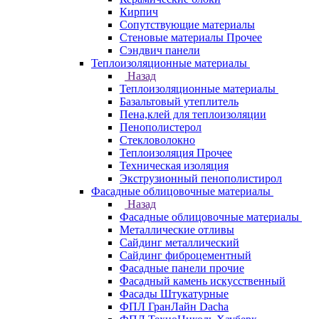
Кирпич
Сопутствующие материалы
Стеновые материалы Прочее
Сэндвич панели
Теплоизоляционные материалы
Назад
Теплоизоляционные материалы
Базальтовый утеплитель
Пена,клей для теплоизоляции
Пенополистерол
Стекловолокно
Теплоизоляция Прочее
Техническая изоляция
Экструзионный пенополистирол
Фасадные облицовочные материалы
Назад
Фасадные облицовочные материалы
Металлические отливы
Сайдинг металлический
Сайдинг фиброцементный
Фасадные панели прочие
Фасадный камень искусственный
Фасады Штукатурные
ФПЛ ГранЛайн Dacha