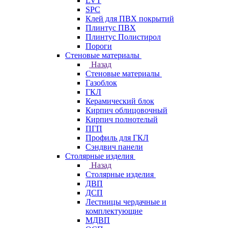
LVT
SPC
Клей для ПВХ покрытий
Плинтус ПВХ
Плинтус Полистирол
Пороги
Стеновые материалы
Назад
Стеновые материалы
Газоблок
ГКЛ
Керамический блок
Кирпич облицовочный
Кирпич полнотелый
ПГП
Профиль для ГКЛ
Сэндвич панели
Столярные изделия
Назад
Столярные изделия
ДВП
ДСП
Лестницы чердачные и
комплектующие
МДВП