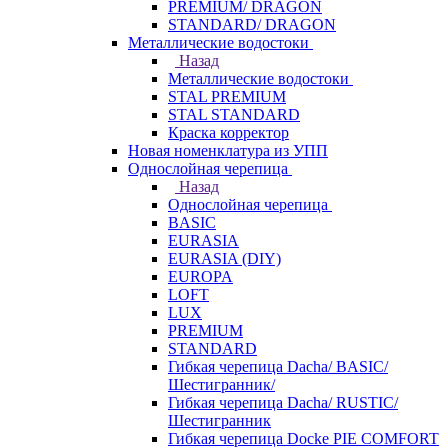
PREMIUM/ DRAGON
STANDARD/ DRAGON
Металлические водостоки
Назад
Металлические водостоки
STAL PREMIUM
STAL STANDARD
Краска корректор
Новая номенклатура из УПП
Однослойная черепица
Назад
Однослойная черепица
BASIC
EURASIA
EURASIA (DIY)
EUROPA
LOFT
LUX
PREMIUM
STANDARD
Гибкая черепица Dacha/ BASIC/
Шестигранник/
Гибкая черепица Dacha/ RUSTIC/
Шестигранник
Гибкая черепица Docke PIE COMFORT