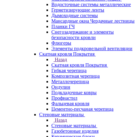
Водосточные системы металлические
Герметизирующие ленты
Дымоходные системы
Мансардные окна Чердачные лестницы
Планки ГЧ
Снегозадержание и элементы
безопасности кровли
Флюгеры
Элементы подкровельной вентиляции
Скатная кровля Покрытия
Назад
Скатная кровля Покрытия
Гибкая черепица
Композитная черепица
Металлочерепица
Ондулин
Подкладочные ковры
Профнастил
Фальцевая кровля
Цементно-песчаная черепица
Стеновые материалы
Назад
Стеновые материалы
Газобетонные изделия
Керамические блоки