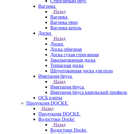
Строганный брус
Вагонка
Назад
Вагонка
Вагонка евро
Вагонка штиль
Доски
Назад
Доски
Доска обрезная
Доска сухая строганная
Завальцованная доска
Террасная доска
Шпунтованная доска для пола
Имитация бруса
Назад
Имитация бруса
Имитация бруса карельский профиль
ОСБ плиты
Продукция DOCKE
Назад
Продукция DOCKE
Водостоки Docke
Назад
Водостоки Docke