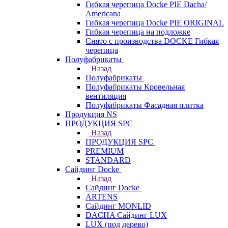
Гибкая черепица Docke PIE Dacha/
Americana
Гибкая черепица Docke PIE ОRIGINАL
Гибкая черепица на подложке
Снято с производства DOCKE Гибкая
черепица
Полуфабрикаты
Назад
Полуфабрикаты
Полуфабрикаты Кровельная
вентиляция
Полуфабрикаты Фасадная плитка
Продукция NS
ПРОДУКЦИЯ SPC
Назад
ПРОДУКЦИЯ SPC
PREMIUM
STANDARD
Сайдинг Docke
Назад
Сайдинг Docke
ARTENS
Cайдинг MONLID
DACHA Сайдинг LUX
LUX (под дерево)