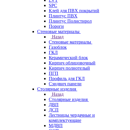
LVT
SPC
Клей для ПВХ покрытий
Плинтус ПВХ
Плинтус Полистирол
Пороги
Стеновые материалы
Назад
Стеновые материалы
Газоблок
ГКЛ
Керамический блок
Кирпич облицовочный
Кирпич полнотелый
ПГП
Профиль для ГКЛ
Сэндвич панели
Столярные изделия
Назад
Столярные изделия
ДВП
ДСП
Лестницы чердачные и
комплектующие
МДВП