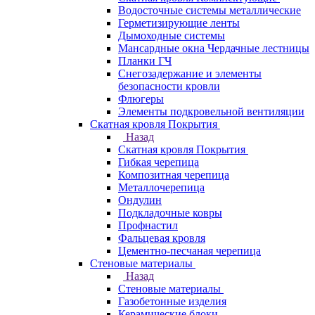
Водосточные системы металлические
Герметизирующие ленты
Дымоходные системы
Мансардные окна Чердачные лестницы
Планки ГЧ
Снегозадержание и элементы
безопасности кровли
Флюгеры
Элементы подкровельной вентиляции
Скатная кровля Покрытия
Назад
Скатная кровля Покрытия
Гибкая черепица
Композитная черепица
Металлочерепица
Ондулин
Подкладочные ковры
Профнастил
Фальцевая кровля
Цементно-песчаная черепица
Стеновые материалы
Назад
Стеновые материалы
Газобетонные изделия
Керамические блоки