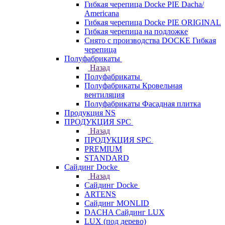
Гибкая черепица Docke PIE Dacha/
Americana
Гибкая черепица Docke PIE ОRIGINАL
Гибкая черепица на подложке
Снято с производства DOCKE Гибкая
черепица
Полуфабрикаты
Назад
Полуфабрикаты
Полуфабрикаты Кровельная
вентиляция
Полуфабрикаты Фасадная плитка
Продукция NS
ПРОДУКЦИЯ SPC
Назад
ПРОДУКЦИЯ SPC
PREMIUM
STANDARD
Сайдинг Docke
Назад
Сайдинг Docke
ARTENS
Cайдинг MONLID
DACHA Сайдинг LUX
LUX (под дерево)