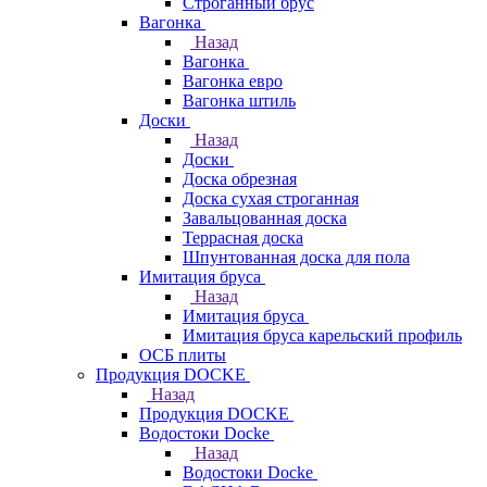
Строганный брус
Вагонка
Назад
Вагонка
Вагонка евро
Вагонка штиль
Доски
Назад
Доски
Доска обрезная
Доска сухая строганная
Завальцованная доска
Террасная доска
Шпунтованная доска для пола
Имитация бруса
Назад
Имитация бруса
Имитация бруса карельский профиль
ОСБ плиты
Продукция DOCKE
Назад
Продукция DOCKE
Водостоки Docke
Назад
Водостоки Docke