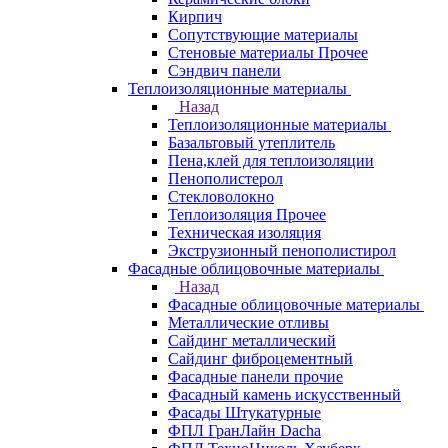
Кирпич
Сопутствующие материалы
Стеновые материалы Прочее
Сэндвич панели
Теплоизоляционные материалы
Назад
Теплоизоляционные материалы
Базальтовый утеплитель
Пена,клей для теплоизоляции
Пенополистерол
Стекловолокно
Теплоизоляция Прочее
Техническая изоляция
Экструзионный пенополистирол
Фасадные облицовочные материалы
Назад
Фасадные облицовочные материалы
Металлические отливы
Сайдинг металлический
Сайдинг фиброцементный
Фасадные панели прочие
Фасадный камень искусственный
Фасады Штукатурные
ФПЛ ГранЛайн Dacha