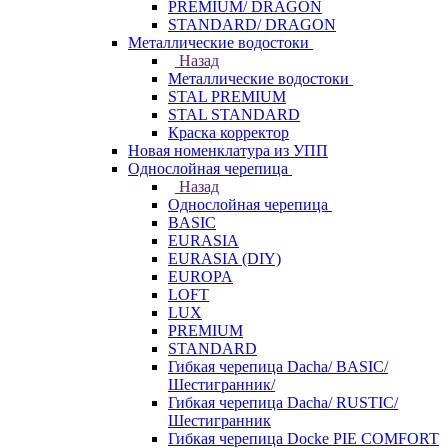
PREMIUM/ DRAGON
STANDARD/ DRAGON
Металлические водостоки
Назад
Металлические водостоки
STAL PREMIUM
STAL STANDARD
Краска корректор
Новая номенклатура из УПП
Однослойная черепица
Назад
Однослойная черепица
BASIC
EURASIA
EURASIA (DIY)
EUROPA
LOFT
LUX
PREMIUM
STANDARD
Гибкая черепица Dacha/ BASIC/
Шестигранник/
Гибкая черепица Dacha/ RUSTIC/
Шестигранник
Гибкая черепица Docke PIE COMFORT