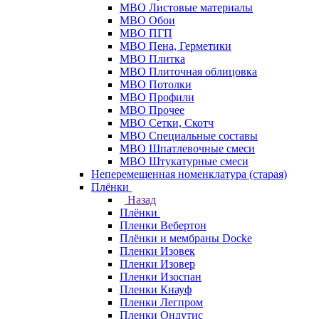
МВО Листовые материалы
МВО Обои
МВО ПГП
МВО Пена, Герметики
МВО Плитка
МВО Плиточная облицовка
МВО Потолки
МВО Профили
МВО Прочее
МВО Сетки, Скотч
МВО Специальные составы
МВО Шпатлевочные смеси
МВО Штукатурные смеси
Неперемещенная номенклатура (старая)
Плёнки
Назад
Плёнки
Пленки Вебертон
Плёнки и мембраны Docke
Пленки Изовек
Пленки Изовер
Пленки Изоспан
Пленки Кнауф
Пленки Легпром
Пленки Ондутис