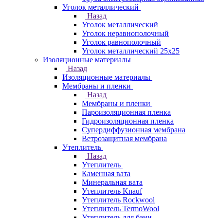
Уголок металлический
Назад
Уголок металлический
Уголок неравнополочный
Уголок равнополочный
Уголок металлический 25х25
Изоляционные материалы
Назад
Изоляционные материалы
Мембраны и пленки
Назад
Мембраны и пленки
Пароизоляционная пленка
Гидроизоляционная пленка
Супердиффузионная мембрана
Ветрозащитная мембрана
Утеплитель
Назад
Утеплитель
Каменная вата
Минеральная вата
Утеплитель Knauf
Утеплитель Rockwool
Утеплитель TermoWool
Утеплитель для бани