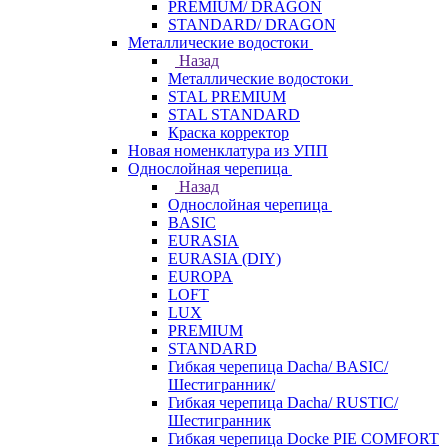
PREMIUM/ DRAGON
STANDARD/ DRAGON
Металлические водостоки
Назад
Металлические водостоки
STAL PREMIUM
STAL STANDARD
Краска корректор
Новая номенклатура из УПП
Однослойная черепица
Назад
Однослойная черепица
BASIC
EURASIA
EURASIA (DIY)
EUROPA
LOFT
LUX
PREMIUM
STANDARD
Гибкая черепица Dacha/ BASIC/
Шестигранник/
Гибкая черепица Dacha/ RUSTIC/
Шестигранник
Гибкая черепица Docke PIE COMFORT