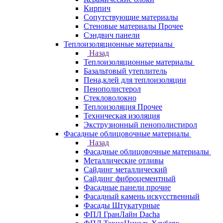
Кирпич
Сопутствующие материалы
Стеновые материалы Прочее
Сэндвич панели
Теплоизоляционные материалы
Назад
Теплоизоляционные материалы
Базальтовый утеплитель
Пена,клей для теплоизоляции
Пенополистерол
Стекловолокно
Теплоизоляция Прочее
Техническая изоляция
Экструзионный пенополистирол
Фасадные облицовочные материалы
Назад
Фасадные облицовочные материалы
Металлические отливы
Сайдинг металлический
Сайдинг фиброцементный
Фасадные панели прочие
Фасадный камень искусственный
Фасады Штукатурные
ФПЛ ГранЛайн Dacha