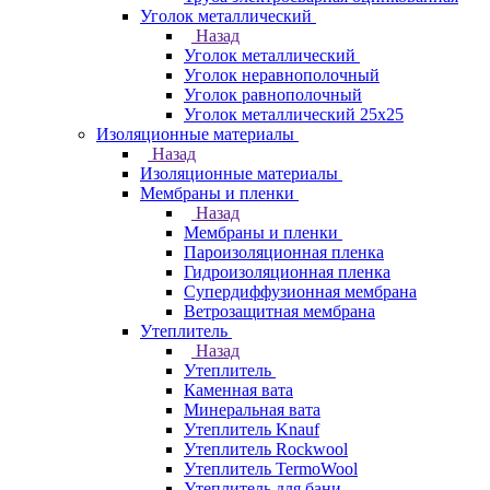
Уголок металлический
Назад
Уголок металлический
Уголок неравнополочный
Уголок равнополочный
Уголок металлический 25х25
Изоляционные материалы
Назад
Изоляционные материалы
Мембраны и пленки
Назад
Мембраны и пленки
Пароизоляционная пленка
Гидроизоляционная пленка
Супердиффузионная мембрана
Ветрозащитная мембрана
Утеплитель
Назад
Утеплитель
Каменная вата
Минеральная вата
Утеплитель Knauf
Утеплитель Rockwool
Утеплитель TermoWool
Утеплитель для бани