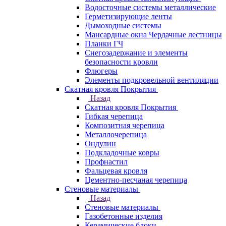
Водосточные системы металлические
Герметизирующие ленты
Дымоходные системы
Мансардные окна Чердачные лестницы
Планки ГЧ
Снегозадержание и элементы
безопасности кровли
Флюгеры
Элементы подкровельной вентиляции
Скатная кровля Покрытия
Назад
Скатная кровля Покрытия
Гибкая черепица
Композитная черепица
Металлочерепица
Ондулин
Подкладочные ковры
Профнастил
Фальцевая кровля
Цементно-песчаная черепица
Стеновые материалы
Назад
Стеновые материалы
Газобетонные изделия
Керамические блоки