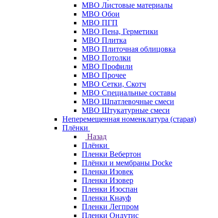
МВО Листовые материалы
МВО Обои
МВО ПГП
МВО Пена, Герметики
МВО Плитка
МВО Плиточная облицовка
МВО Потолки
МВО Профили
МВО Прочее
МВО Сетки, Скотч
МВО Специальные составы
МВО Шпатлевочные смеси
МВО Штукатурные смеси
Неперемещенная номенклатура (старая)
Плёнки
Назад
Плёнки
Пленки Вебертон
Плёнки и мембраны Docke
Пленки Изовек
Пленки Изовер
Пленки Изоспан
Пленки Кнауф
Пленки Легпром
Пленки Ондутис