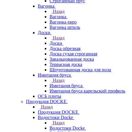
Строганный брус
Вагонка
Назад
Вагонка
Вагонка евро
Вагонка штиль
Доски
Назад
Доски
Доска обрезная
Доска сухая строганная
Завальцованная доска
Террасная доска
Шпунтованная доска для пола
Имитация бруса
Назад
Имитация бруса
Имитация бруса карельский профиль
ОСБ плиты
Продукция DOCKE
Назад
Продукция DOCKE
Водостоки Docke
Назад
Водостоки Docke