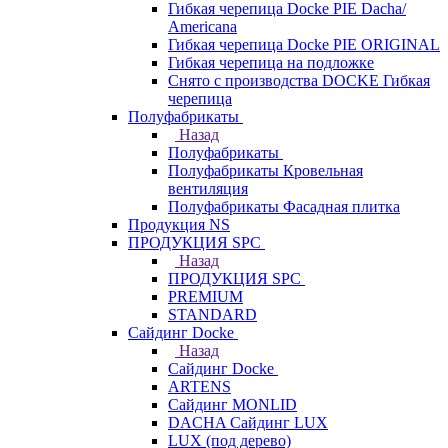
Гибкая черепица Docke PIE Dacha/
Americana
Гибкая черепица Docke PIE ОRIGINАL
Гибкая черепица на подложке
Снято с производства DOCKE Гибкая
черепица
Полуфабрикаты
Назад
Полуфабрикаты
Полуфабрикаты Кровельная
вентиляция
Полуфабрикаты Фасадная плитка
Продукция NS
ПРОДУКЦИЯ SPC
Назад
ПРОДУКЦИЯ SPC
PREMIUM
STANDARD
Сайдинг Docke
Назад
Сайдинг Docke
ARTENS
Cайдинг MONLID
DACHA Сайдинг LUX
LUX (под дерево)