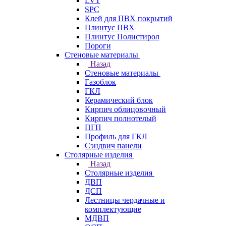
LVT
SPC
Клей для ПВХ покрытий
Плинтус ПВХ
Плинтус Полистирол
Пороги
Стеновые материалы
Назад
Стеновые материалы
Газоблок
ГКЛ
Керамический блок
Кирпич облицовочный
Кирпич полнотелый
ПГП
Профиль для ГКЛ
Сэндвич панели
Столярные изделия
Назад
Столярные изделия
ДВП
ДСП
Лестницы чердачные и
комплектующие
МДВП