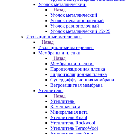
Уголок металлический
Назад
Уголок металлический
Уголок неравнополочный
Уголок равнополочный
Уголок металлический 25х25
Изоляционные материалы
Назад
Изоляционные материалы
Мембраны и пленки
Назад
Мембраны и пленки
Пароизоляционная пленка
Гидроизоляционная пленка
Супердиффузионная мембрана
Ветрозащитная мембрана
Утеплитель
Назад
Утеплитель
Каменная вата
Минеральная вата
Утеплитель Knauf
Утеплитель Rockwool
Утеплитель TermoWool
Утеплитель для бани