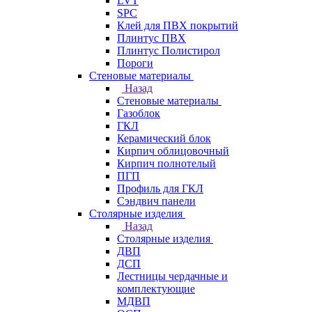
LVT
SPC
Клей для ПВХ покрытий
Плинтус ПВХ
Плинтус Полистирол
Пороги
Стеновые материалы
Назад
Стеновые материалы
Газоблок
ГКЛ
Керамический блок
Кирпич облицовочный
Кирпич полнотелый
ПГП
Профиль для ГКЛ
Сэндвич панели
Столярные изделия
Назад
Столярные изделия
ДВП
ДСП
Лестницы чердачные и
комплектующие
МДВП