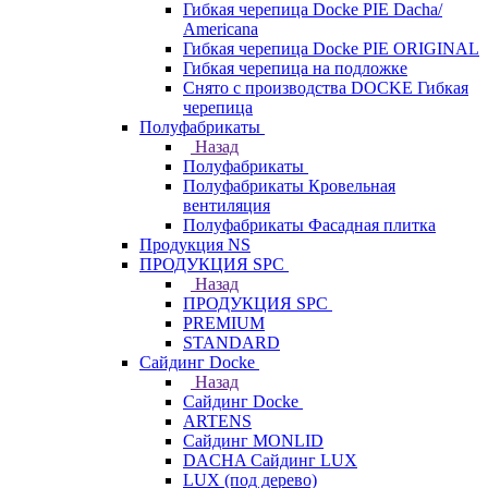
Гибкая черепица Docke PIE Dacha/
Americana
Гибкая черепица Docke PIE ОRIGINАL
Гибкая черепица на подложке
Снято с производства DOCKE Гибкая
черепица
Полуфабрикаты
Назад
Полуфабрикаты
Полуфабрикаты Кровельная
вентиляция
Полуфабрикаты Фасадная плитка
Продукция NS
ПРОДУКЦИЯ SPC
Назад
ПРОДУКЦИЯ SPC
PREMIUM
STANDARD
Сайдинг Docke
Назад
Сайдинг Docke
ARTENS
Cайдинг MONLID
DACHA Сайдинг LUX
LUX (под дерево)