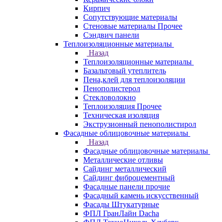
Кирпич
Сопутствующие материалы
Стеновые материалы Прочее
Сэндвич панели
Теплоизоляционные материалы
Назад
Теплоизоляционные материалы
Базальтовый утеплитель
Пена,клей для теплоизоляции
Пенополистерол
Стекловолокно
Теплоизоляция Прочее
Техническая изоляция
Экструзионный пенополистирол
Фасадные облицовочные материалы
Назад
Фасадные облицовочные материалы
Металлические отливы
Сайдинг металлический
Сайдинг фиброцементный
Фасадные панели прочие
Фасадный камень искусственный
Фасады Штукатурные
ФПЛ ГранЛайн Dacha