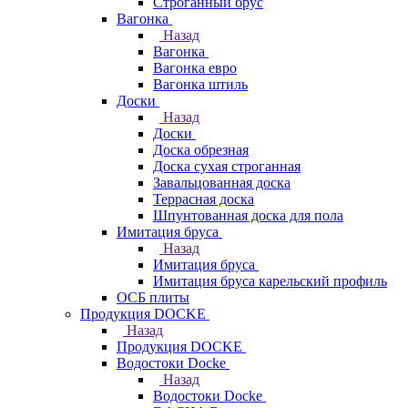
Строганный брус
Вагонка
Назад
Вагонка
Вагонка евро
Вагонка штиль
Доски
Назад
Доски
Доска обрезная
Доска сухая строганная
Завальцованная доска
Террасная доска
Шпунтованная доска для пола
Имитация бруса
Назад
Имитация бруса
Имитация бруса карельский профиль
ОСБ плиты
Продукция DOCKE
Назад
Продукция DOCKE
Водостоки Docke
Назад
Водостоки Docke