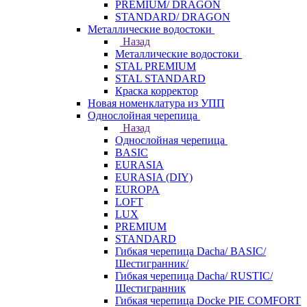
PREMIUM/ DRAGON
STANDARD/ DRAGON
Металлические водостоки
Назад
Металлические водостоки
STAL PREMIUM
STAL STANDARD
Краска корректор
Новая номенклатура из УПП
Однослойная черепица
Назад
Однослойная черепица
BASIC
EURASIA
EURASIA (DIY)
EUROPA
LOFT
LUX
PREMIUM
STANDARD
Гибкая черепица Dacha/ BASIC/
Шестигранник/
Гибкая черепица Dacha/ RUSTIC/
Шестигранник
Гибкая черепица Docke PIE COMFORT