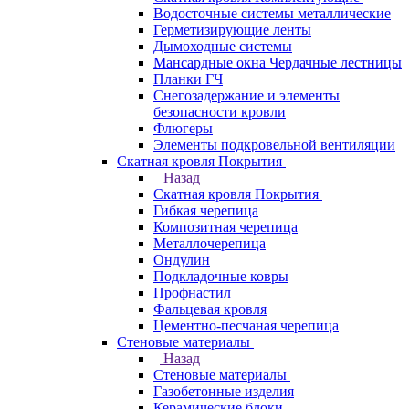
Водосточные системы металлические
Герметизирующие ленты
Дымоходные системы
Мансардные окна Чердачные лестницы
Планки ГЧ
Снегозадержание и элементы
безопасности кровли
Флюгеры
Элементы подкровельной вентиляции
Скатная кровля Покрытия
Назад
Скатная кровля Покрытия
Гибкая черепица
Композитная черепица
Металлочерепица
Ондулин
Подкладочные ковры
Профнастил
Фальцевая кровля
Цементно-песчаная черепица
Стеновые материалы
Назад
Стеновые материалы
Газобетонные изделия
Керамические блоки