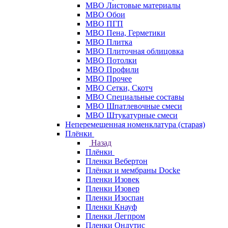
МВО Листовые материалы
МВО Обои
МВО ПГП
МВО Пена, Герметики
МВО Плитка
МВО Плиточная облицовка
МВО Потолки
МВО Профили
МВО Прочее
МВО Сетки, Скотч
МВО Специальные составы
МВО Шпатлевочные смеси
МВО Штукатурные смеси
Неперемещенная номенклатура (старая)
Плёнки
Назад
Плёнки
Пленки Вебертон
Плёнки и мембраны Docke
Пленки Изовек
Пленки Изовер
Пленки Изоспан
Пленки Кнауф
Пленки Легпром
Пленки Ондутис