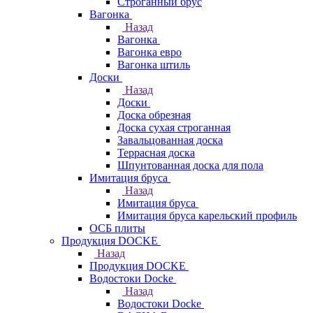
Строганный брус
Вагонка
Назад
Вагонка
Вагонка евро
Вагонка штиль
Доски
Назад
Доски
Доска обрезная
Доска сухая строганная
Завальцованная доска
Террасная доска
Шпунтованная доска для пола
Имитация бруса
Назад
Имитация бруса
Имитация бруса карельский профиль
ОСБ плиты
Продукция DOCKE
Назад
Продукция DOCKE
Водостоки Docke
Назад
Водостоки Docke