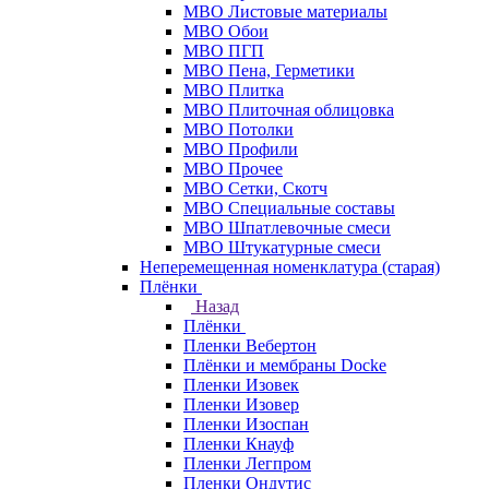
МВО Листовые материалы
МВО Обои
МВО ПГП
МВО Пена, Герметики
МВО Плитка
МВО Плиточная облицовка
МВО Потолки
МВО Профили
МВО Прочее
МВО Сетки, Скотч
МВО Специальные составы
МВО Шпатлевочные смеси
МВО Штукатурные смеси
Неперемещенная номенклатура (старая)
Плёнки
Назад
Плёнки
Пленки Вебертон
Плёнки и мембраны Docke
Пленки Изовек
Пленки Изовер
Пленки Изоспан
Пленки Кнауф
Пленки Легпром
Пленки Ондутис