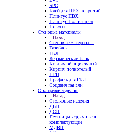
LVT
SPC
Клей для ПВХ покрытий
Плинтус ПВХ
Плинтус Полистирол
Пороги
Стеновые материалы
Назад
Стеновые материалы
Газоблок
ГКЛ
Керамический блок
Кирпич облицовочный
Кирпич полнотелый
ПГП
Профиль для ГКЛ
Сэндвич панели
Столярные изделия
Назад
Столярные изделия
ДВП
ДСП
Лестницы чердачные и
комплектующие
МДВП