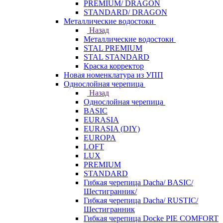
PREMIUM/ DRAGON
STANDARD/ DRAGON
Металлические водостоки
Назад
Металлические водостоки
STAL PREMIUM
STAL STANDARD
Краска корректор
Новая номенклатура из УПП
Однослойная черепица
Назад
Однослойная черепица
BASIC
EURASIA
EURASIA (DIY)
EUROPA
LOFT
LUX
PREMIUM
STANDARD
Гибкая черепица Dacha/ BASIC/
Шестигранник/
Гибкая черепица Dacha/ RUSTIC/
Шестигранник
Гибкая черепица Docke PIE COMFORT