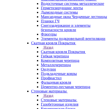
Водосточные системы металлические
Герметизирующие ленты
Дымоходные системы
Мансардные окна Чердачные лестницы
Планки ГЧ
Снегозадержание и элементы
безопасности кровли
Флюгеры
Элементы подкровельной вентиляции
Скатная кровля Покрытия
Назад
Скатная кровля Покрытия
Гибкая черепица
Композитная черепица
Металлочерепица
Ондулин
Подкладочные ковры
Профнастил
Фальцевая кровля
Цементно-песчаная черепица
Стеновые материалы
Назад
Стеновые материалы
Газобетонные изделия
Керамические блоки