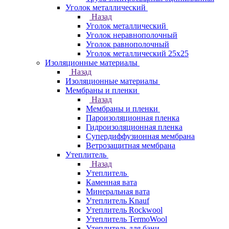
Уголок металлический
Назад
Уголок металлический
Уголок неравнополочный
Уголок равнополочный
Уголок металлический 25х25
Изоляционные материалы
Назад
Изоляционные материалы
Мембраны и пленки
Назад
Мембраны и пленки
Пароизоляционная пленка
Гидроизоляционная пленка
Супердиффузионная мембрана
Ветрозащитная мембрана
Утеплитель
Назад
Утеплитель
Каменная вата
Минеральная вата
Утеплитель Knauf
Утеплитель Rockwool
Утеплитель TermoWool
Утеплитель для бани