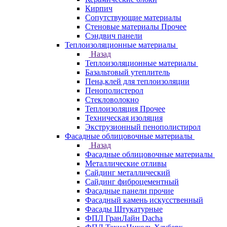
Кирпич
Сопутствующие материалы
Стеновые материалы Прочее
Сэндвич панели
Теплоизоляционные материалы
Назад
Теплоизоляционные материалы
Базальтовый утеплитель
Пена,клей для теплоизоляции
Пенополистерол
Стекловолокно
Теплоизоляция Прочее
Техническая изоляция
Экструзионный пенополистирол
Фасадные облицовочные материалы
Назад
Фасадные облицовочные материалы
Металлические отливы
Сайдинг металлический
Сайдинг фиброцементный
Фасадные панели прочие
Фасадный камень искусственный
Фасады Штукатурные
ФПЛ ГранЛайн Dacha