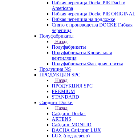
Гибкая черепица Docke PIE Dacha/
Americana
Гибкая черепица Docke PIE ОRIGINАL
Гибкая черепица на подложке
Снято с производства DOCKE Гибкая
черепица
Полуфабрикаты
Назад
Полуфабрикаты
Полуфабрикаты Кровельная
вентиляция
Полуфабрикаты Фасадная плитка
Продукция NS
ПРОДУКЦИЯ SPC
Назад
ПРОДУКЦИЯ SPC
PREMIUM
STANDARD
Сайдинг Docke
Назад
Сайдинг Docke
ARTENS
Cайдинг MONLID
DACHA Сайдинг LUX
LUX (под дерево)