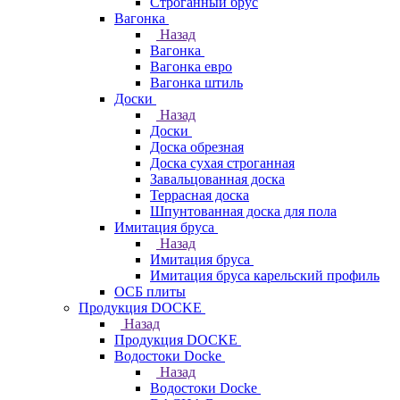
Строганный брус
Вагонка
Назад
Вагонка
Вагонка евро
Вагонка штиль
Доски
Назад
Доски
Доска обрезная
Доска сухая строганная
Завальцованная доска
Террасная доска
Шпунтованная доска для пола
Имитация бруса
Назад
Имитация бруса
Имитация бруса карельский профиль
ОСБ плиты
Продукция DOCKE
Назад
Продукция DOCKE
Водостоки Docke
Назад
Водостоки Docke