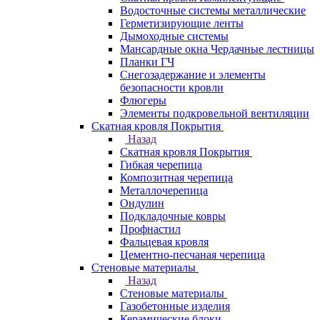
Водосточные системы металлические
Герметизирующие ленты
Дымоходные системы
Мансардные окна Чердачные лестницы
Планки ГЧ
Снегозадержание и элементы
безопасности кровли
Флюгеры
Элементы подкровельной вентиляции
Скатная кровля Покрытия
Назад
Скатная кровля Покрытия
Гибкая черепица
Композитная черепица
Металлочерепица
Ондулин
Подкладочные ковры
Профнастил
Фальцевая кровля
Цементно-песчаная черепица
Стеновые материалы
Назад
Стеновые материалы
Газобетонные изделия
Керамические блоки