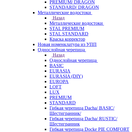
PREMIUM/ DRAGON
STANDARD/ DRAGON
Металлические водостоки
Назад
Металлические водостоки
STAL PREMIUM
STAL STANDARD
Краска корректор
Новая номенклатура из УПП
Однослойная черепица
Назад
Однослойная черепица
BASIC
EURASIA
EURASIA (DIY)
EUROPA
LOFT
LUX
PREMIUM
STANDARD
Гибкая черепица Dacha/ BASIC/
Шестигранник/
Гибкая черепица Dacha/ RUSTIC/
Шестигранник
Гибкая черепица Docke PIE COMFORT