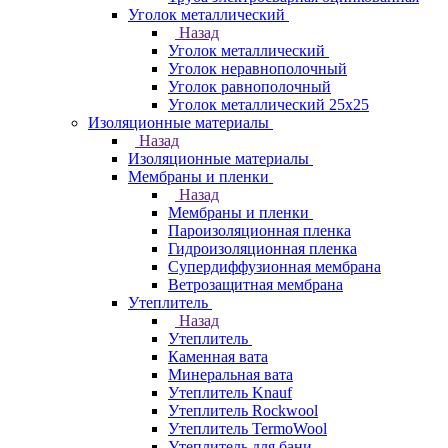
Уголок металлический
Назад
Уголок металлический
Уголок неравнополочный
Уголок равнополочный
Уголок металлический 25х25
Изоляционные материалы
Назад
Изоляционные материалы
Мембраны и пленки
Назад
Мембраны и пленки
Пароизоляционная пленка
Гидроизоляционная пленка
Супердиффузионная мембрана
Ветрозащитная мембрана
Утеплитель
Назад
Утеплитель
Каменная вата
Минеральная вата
Утеплитель Knauf
Утеплитель Rockwool
Утеплитель TermoWool
Утеплитель для бани