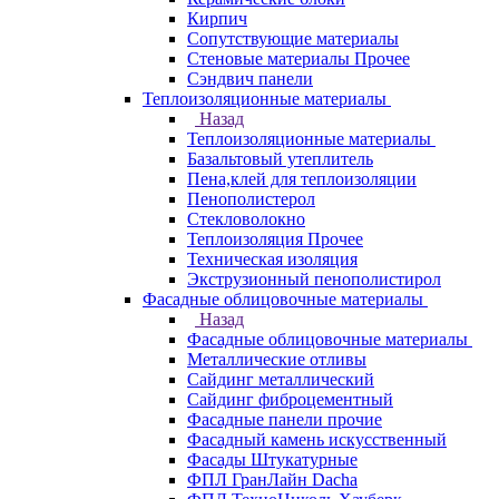
Кирпич
Сопутствующие материалы
Стеновые материалы Прочее
Сэндвич панели
Теплоизоляционные материалы
Назад
Теплоизоляционные материалы
Базальтовый утеплитель
Пена,клей для теплоизоляции
Пенополистерол
Стекловолокно
Теплоизоляция Прочее
Техническая изоляция
Экструзионный пенополистирол
Фасадные облицовочные материалы
Назад
Фасадные облицовочные материалы
Металлические отливы
Сайдинг металлический
Сайдинг фиброцементный
Фасадные панели прочие
Фасадный камень искусственный
Фасады Штукатурные
ФПЛ ГранЛайн Dacha