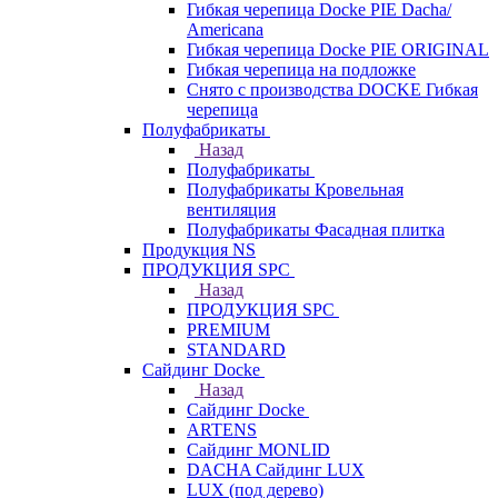
Гибкая черепица Docke PIE Dacha/
Americana
Гибкая черепица Docke PIE ОRIGINАL
Гибкая черепица на подложке
Снято с производства DOCKE Гибкая
черепица
Полуфабрикаты
Назад
Полуфабрикаты
Полуфабрикаты Кровельная
вентиляция
Полуфабрикаты Фасадная плитка
Продукция NS
ПРОДУКЦИЯ SPC
Назад
ПРОДУКЦИЯ SPC
PREMIUM
STANDARD
Сайдинг Docke
Назад
Сайдинг Docke
ARTENS
Cайдинг MONLID
DACHA Сайдинг LUX
LUX (под дерево)