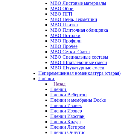
МВО Листовые материалы
МВО Обои
МВО ПГП
МВО Пена, Герметики
МВО Плитка
МВО Плиточная облицовка
МВО Потолки
МВО Профили
МВО Прочее
МВО Сетки, Скотч
МВО Специальные составы
МВО Шпатлевочные смеси
МВО Штукатурные смеси
Неперемещенная номенклатура (старая)
Плёнки
Назад
Плёнки
Пленки Вебертон
Плёнки и мембраны Docke
Пленки Изовек
Пленки Изовер
Пленки Изоспан
Пленки Кнауф
Пленки Легпром
Пленки Ондутис