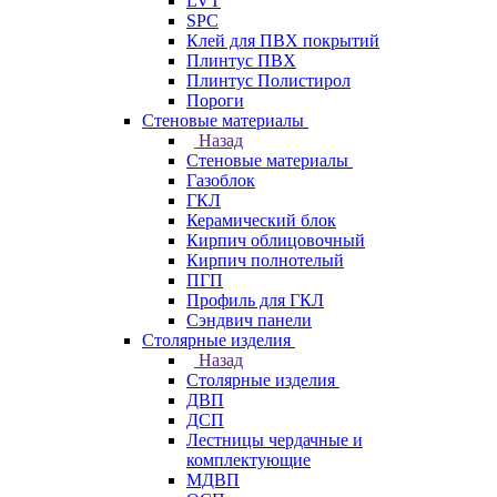
LVT
SPC
Клей для ПВХ покрытий
Плинтус ПВХ
Плинтус Полистирол
Пороги
Стеновые материалы
Назад
Стеновые материалы
Газоблок
ГКЛ
Керамический блок
Кирпич облицовочный
Кирпич полнотелый
ПГП
Профиль для ГКЛ
Сэндвич панели
Столярные изделия
Назад
Столярные изделия
ДВП
ДСП
Лестницы чердачные и
комплектующие
МДВП