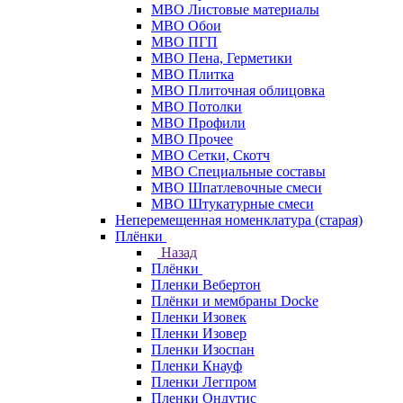
МВО Листовые материалы
МВО Обои
МВО ПГП
МВО Пена, Герметики
МВО Плитка
МВО Плиточная облицовка
МВО Потолки
МВО Профили
МВО Прочее
МВО Сетки, Скотч
МВО Специальные составы
МВО Шпатлевочные смеси
МВО Штукатурные смеси
Неперемещенная номенклатура (старая)
Плёнки
Назад
Плёнки
Пленки Вебертон
Плёнки и мембраны Docke
Пленки Изовек
Пленки Изовер
Пленки Изоспан
Пленки Кнауф
Пленки Легпром
Пленки Ондутис