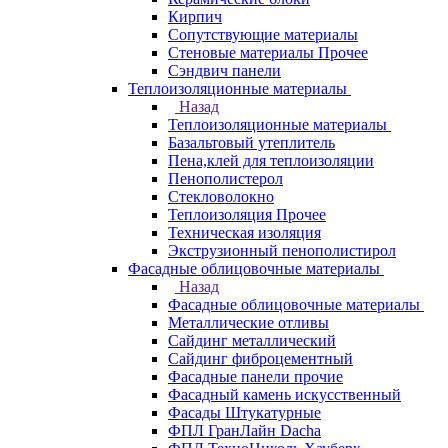
Кирпич
Сопутствующие материалы
Стеновые материалы Прочее
Сэндвич панели
Теплоизоляционные материалы
Назад
Теплоизоляционные материалы
Базальтовый утеплитель
Пена,клей для теплоизоляции
Пенополистерол
Стекловолокно
Теплоизоляция Прочее
Техническая изоляция
Экструзионный пенополистирол
Фасадные облицовочные материалы
Назад
Фасадные облицовочные материалы
Металлические отливы
Сайдинг металлический
Сайдинг фиброцементный
Фасадные панели прочие
Фасадный камень искусственный
Фасады Штукатурные
ФПЛ ГранЛайн Dacha