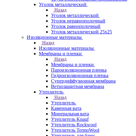
Уголок металлический
Назад
Уголок металлический
Уголок неравнополочный
Уголок равнополочный
Уголок металлический 25х25
Изоляционные материалы
Назад
Изоляционные материалы
Мембраны и пленки
Назад
Мембраны и пленки
Пароизоляционная пленка
Гидроизоляционная пленка
Супердиффузионная мембрана
Ветрозащитная мембрана
Утеплитель
Назад
Утеплитель
Каменная вата
Минеральная вата
Утеплитель Knauf
Утеплитель Rockwool
Утеплитель TermoWool
Утеплитель для бани