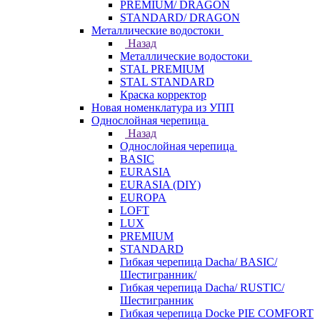
PREMIUM/ DRAGON
STANDARD/ DRAGON
Металлические водостоки
Назад
Металлические водостоки
STAL PREMIUM
STAL STANDARD
Краска корректор
Новая номенклатура из УПП
Однослойная черепица
Назад
Однослойная черепица
BASIC
EURASIA
EURASIA (DIY)
EUROPA
LOFT
LUX
PREMIUM
STANDARD
Гибкая черепица Dacha/ BASIC/
Шестигранник/
Гибкая черепица Dacha/ RUSTIC/
Шестигранник
Гибкая черепица Docke PIE COMFORT