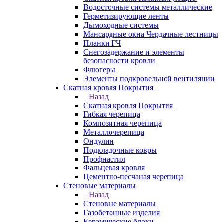
Водосточные системы металлические
Герметизирующие ленты
Дымоходные системы
Мансардные окна Чердачные лестницы
Планки ГЧ
Снегозадержание и элементы
безопасности кровли
Флюгеры
Элементы подкровельной вентиляции
Скатная кровля Покрытия
Назад
Скатная кровля Покрытия
Гибкая черепица
Композитная черепица
Металлочерепица
Ондулин
Подкладочные ковры
Профнастил
Фальцевая кровля
Цементно-песчаная черепица
Стеновые материалы
Назад
Стеновые материалы
Газобетонные изделия
Керамические блоки