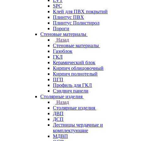
LVT
SPC
Клей для ПВХ покрытий
Плинтус ПВХ
Плинтус Полистирол
Пороги
Стеновые материалы
Назад
Стеновые материалы
Газоблок
ГКЛ
Керамический блок
Кирпич облицовочный
Кирпич полнотелый
ПГП
Профиль для ГКЛ
Сэндвич панели
Столярные изделия
Назад
Столярные изделия
ДВП
ДСП
Лестницы чердачные и
комплектующие
МДВП