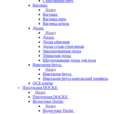
Строганный брус
Вагонка
Назад
Вагонка
Вагонка евро
Вагонка штиль
Доски
Назад
Доски
Доска обрезная
Доска сухая строганная
Завальцованная доска
Террасная доска
Шпунтованная доска для пола
Имитация бруса
Назад
Имитация бруса
Имитация бруса карельский профиль
ОСБ плиты
Продукция DOCKE
Назад
Продукция DOCKE
Водостоки Docke
Назад
Водостоки Docke