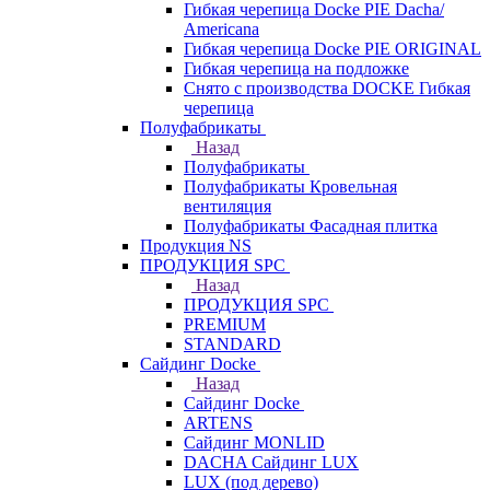
Гибкая черепица Docke PIE Dacha/
Americana
Гибкая черепица Docke PIE ОRIGINАL
Гибкая черепица на подложке
Снято с производства DOCKE Гибкая
черепица
Полуфабрикаты
Назад
Полуфабрикаты
Полуфабрикаты Кровельная
вентиляция
Полуфабрикаты Фасадная плитка
Продукция NS
ПРОДУКЦИЯ SPC
Назад
ПРОДУКЦИЯ SPC
PREMIUM
STANDARD
Сайдинг Docke
Назад
Сайдинг Docke
ARTENS
Cайдинг MONLID
DACHA Сайдинг LUX
LUX (под дерево)